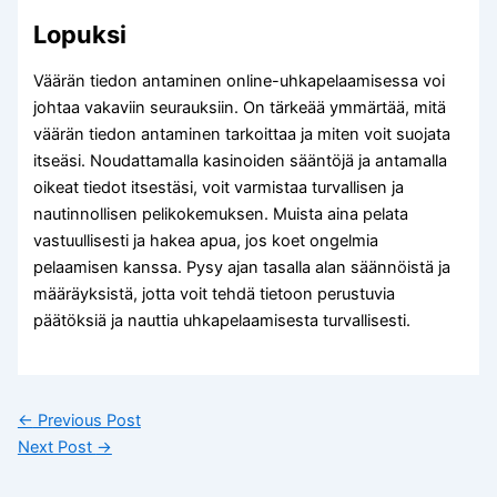
Lopuksi
Väärän tiedon antaminen online-uhkapelaamisessa voi
johtaa vakaviin seurauksiin. On tärkeää ymmärtää, mitä
väärän tiedon antaminen tarkoittaa ja miten voit suojata
itseäsi. Noudattamalla kasinoiden sääntöjä ja antamalla
oikeat tiedot itsestäsi, voit varmistaa turvallisen ja
nautinnollisen pelikokemuksen. Muista aina pelata
vastuullisesti ja hakea apua, jos koet ongelmia
pelaamisen kanssa. Pysy ajan tasalla alan säännöistä ja
määräyksistä, jotta voit tehdä tietoon perustuvia
päätöksiä ja nauttia uhkapelaamisesta turvallisesti.
←
Previous Post
Next Post
→