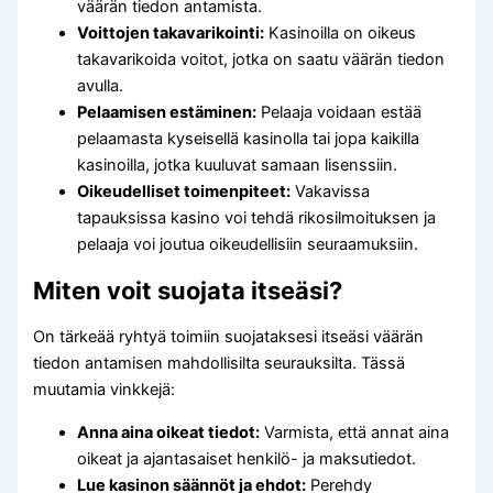
väärän tiedon antamista.
Voittojen takavarikointi:
Kasinoilla on oikeus
takavarikoida voitot, jotka on saatu väärän tiedon
avulla.
Pelaamisen estäminen:
Pelaaja voidaan estää
pelaamasta kyseisellä kasinolla tai jopa kaikilla
kasinoilla, jotka kuuluvat samaan lisenssiin.
Oikeudelliset toimenpiteet:
Vakavissa
tapauksissa kasino voi tehdä rikosilmoituksen ja
pelaaja voi joutua oikeudellisiin seuraamuksiin.
Miten voit suojata itseäsi?
On tärkeää ryhtyä toimiin suojataksesi itseäsi väärän
tiedon antamisen mahdollisilta seurauksilta. Tässä
muutamia vinkkejä:
Anna aina oikeat tiedot:
Varmista, että annat aina
oikeat ja ajantasaiset henkilö- ja maksutiedot.
Lue kasinon säännöt ja ehdot:
Perehdy