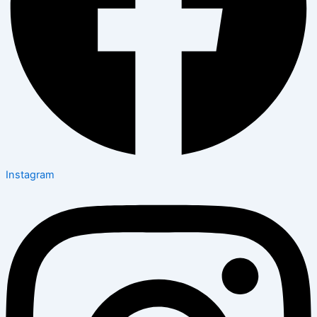
Instagram