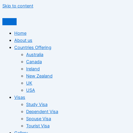
Skip to content
Home
About us
Countries Offering
Australia
Canada
Ireland
New Zealand
UK
USA
Visas
Study Visa
Dependent Visa
Spouse Visa
Tourist Visa
Gallery