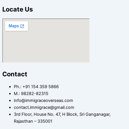
Locate Us
Contact
Ph.: +91 154 359 5866
Μ.: 98282-82315
info@immigraceoverseas.com
contact.immigrace@gmail.com
3rd Floor, House No. 47, H Block, Sri Ganganagar,
Rajasthan – 335001