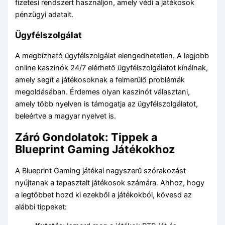
fizetési rendszert használjon, amely védi a játékosok
pénzügyi adatait.
Ügyfélszolgálat
A megbízható ügyfélszolgálat elengedhetetlen. A legjobb
online kaszinók 24/7 elérhető ügyfélszolgálatot kínálnak,
amely segít a játékosoknak a felmerülő problémák
megoldásában. Érdemes olyan kaszinót választani,
amely több nyelven is támogatja az ügyfélszolgálatot,
beleértve a magyar nyelvet is.
Záró Gondolatok: Tippek a
Blueprint Gaming Játékokhoz
A Blueprint Gaming játékai nagyszerű szórakozást
nyújtanak a tapasztalt játékosok számára. Ahhoz, hogy
a legtöbbet hozd ki ezekből a játékokból, kövesd az
alábbi tippeket: