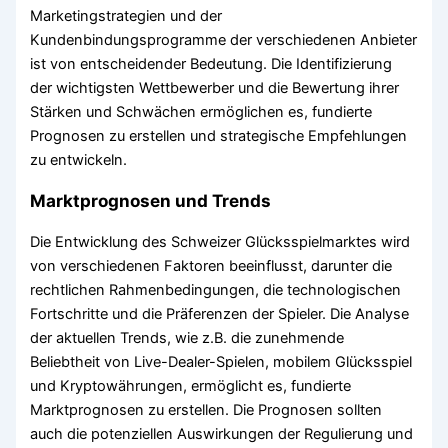
Marketingstrategien und der
Kundenbindungsprogramme der verschiedenen Anbieter
ist von entscheidender Bedeutung. Die Identifizierung
der wichtigsten Wettbewerber und die Bewertung ihrer
Stärken und Schwächen ermöglichen es, fundierte
Prognosen zu erstellen und strategische Empfehlungen
zu entwickeln.
Marktprognosen und Trends
Die Entwicklung des Schweizer Glücksspielmarktes wird
von verschiedenen Faktoren beeinflusst, darunter die
rechtlichen Rahmenbedingungen, die technologischen
Fortschritte und die Präferenzen der Spieler. Die Analyse
der aktuellen Trends, wie z.B. die zunehmende
Beliebtheit von Live-Dealer-Spielen, mobilem Glücksspiel
und Kryptowährungen, ermöglicht es, fundierte
Marktprognosen zu erstellen. Die Prognosen sollten
auch die potenziellen Auswirkungen der Regulierung und