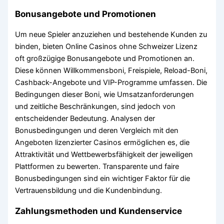
Bonusangebote und Promotionen
Um neue Spieler anzuziehen und bestehende Kunden zu
binden, bieten Online Casinos ohne Schweizer Lizenz
oft großzügige Bonusangebote und Promotionen an.
Diese können Willkommensboni, Freispiele, Reload-Boni,
Cashback-Angebote und VIP-Programme umfassen. Die
Bedingungen dieser Boni, wie Umsatzanforderungen
und zeitliche Beschränkungen, sind jedoch von
entscheidender Bedeutung. Analysen der
Bonusbedingungen und deren Vergleich mit den
Angeboten lizenzierter Casinos ermöglichen es, die
Attraktivität und Wettbewerbsfähigkeit der jeweiligen
Plattformen zu bewerten. Transparente und faire
Bonusbedingungen sind ein wichtiger Faktor für die
Vertrauensbildung und die Kundenbindung.
Zahlungsmethoden und Kundenservice