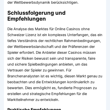
der Wettbewerbsdynamik berücksichtigen.
Schlussfolgerung und
Empfehlungen
Die Analyse des Marktes für Online Casinos ohne
Schweizer Lizenz ist ein komplexes Unterfangen, das ein
tiefes Verständnis der rechtlichen Rahmenbedingungen,
der Wettbewerbslandschaft und der Präferenzen der
Spieler erfordert. Die Anbieter dieser Casinos müssen
sich der Risiken bewusst sein und transparente, faire
und sichere Spielbedingungen anbieten, um das
Vertrauen der Spieler zu gewinnen. Für
Branchenanalysten ist es wichtig, diesen Markt genau zu
beobachten und die Entwicklungen kontinuierlich zu
bewerten. Dies ermöglicht es, fundierte Prognosen zu
erstellen und strategische Empfehlungen für die
Marktteilnehmer zu entwickeln.
Praktische Empfehlungen