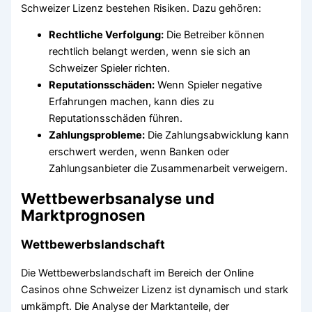
Schweizer Lizenz bestehen Risiken. Dazu gehören:
Rechtliche Verfolgung:
Die Betreiber können
rechtlich belangt werden, wenn sie sich an
Schweizer Spieler richten.
Reputationsschäden:
Wenn Spieler negative
Erfahrungen machen, kann dies zu
Reputationsschäden führen.
Zahlungsprobleme:
Die Zahlungsabwicklung kann
erschwert werden, wenn Banken oder
Zahlungsanbieter die Zusammenarbeit verweigern.
Wettbewerbsanalyse und
Marktprognosen
Wettbewerbslandschaft
Die Wettbewerbslandschaft im Bereich der Online
Casinos ohne Schweizer Lizenz ist dynamisch und stark
umkämpft. Die Analyse der Marktanteile, der