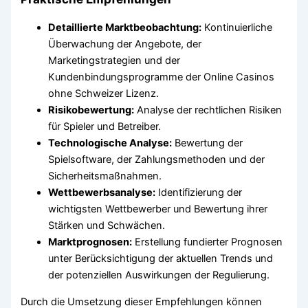
Detaillierte Marktbeobachtung:
Kontinuierliche
Überwachung der Angebote, der
Marketingstrategien und der
Kundenbindungsprogramme der Online Casinos
ohne Schweizer Lizenz.
Risikobewertung:
Analyse der rechtlichen Risiken
für Spieler und Betreiber.
Technologische Analyse:
Bewertung der
Spielsoftware, der Zahlungsmethoden und der
Sicherheitsmaßnahmen.
Wettbewerbsanalyse:
Identifizierung der
wichtigsten Wettbewerber und Bewertung ihrer
Stärken und Schwächen.
Marktprognosen:
Erstellung fundierter Prognosen
unter Berücksichtigung der aktuellen Trends und
der potenziellen Auswirkungen der Regulierung.
Durch die Umsetzung dieser Empfehlungen können