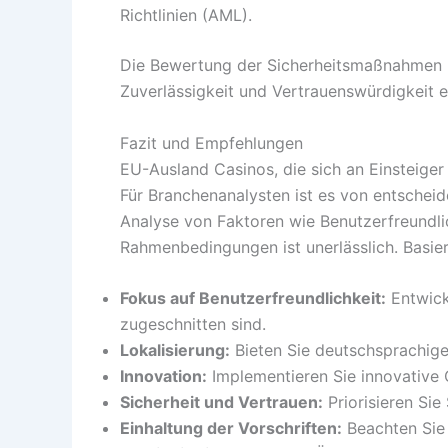
Richtlinien (AML).
Die Bewertung der Sicherheitsmaßnahmen un
Zuverlässigkeit und Vertrauenswürdigkeit e
Fazit und Empfehlungen
EU-Ausland Casinos, die sich an Einsteige
Für Branchenanalysten ist es von entschei
Analyse von Faktoren wie Benutzerfreundlic
Rahmenbedingungen ist unerlässlich. Basie
Fokus auf Benutzerfreundlichkeit:
Entwicke
zugeschnitten sind.
Lokalisierung:
Bieten Sie deutschsprachige
Innovation:
Implementieren Sie innovative 
Sicherheit und Vertrauen:
Priorisieren Sie
Einhaltung der Vorschriften:
Beachten Sie 