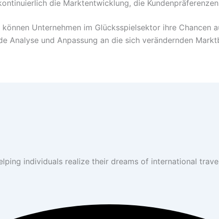
ntinuierlich die Marktentwicklung, die Kundenpräferenzen
 können Unternehmen im Glücksspielsektor ihre Chancen 
fende Analyse und Anpassung an die sich verändernden Markt
ing individuals realize their dreams of international trave