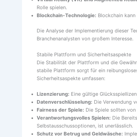
Rolle spielen.
Blockchain-Technologie:
Blockchain kann 
Die Analyse der Implementierung dieser Tec
Branchenanalysten von großem Interesse.
Stabile Plattform und Sicherheitsaspekte
Die Stabilität der Plattform und die Gewäh
stabile Plattform sorgt für ein reibungslose
Sicherheitsaspekte umfassen:
Lizenzierung:
Eine gültige Glücksspiellize
Datenverschlüsselung:
Die Verwendung von
Fairness der Spiele:
Die Spiele sollten von
Verantwortungsvolles Spielen:
Die Bereits
Selbstausschussoptionen, ist unerlässlich.
Schutz vor Betrug und Geldwäsche:
Imple