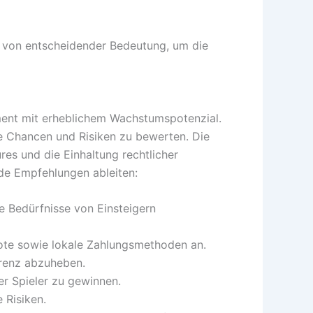
n von entscheidender Bedeutung, um die
gment mit erheblichem Wachstumspotenzial.
e Chancen und Risiken zu bewerten. Die
res und die Einhaltung rechtlicher
nde Empfehlungen ableiten:
ie Bedürfnisse von Einsteigern
bote sowie lokale Zahlungsmethoden an.
rrenz abzuheben.
er Spieler zu gewinnen.
 Risiken.