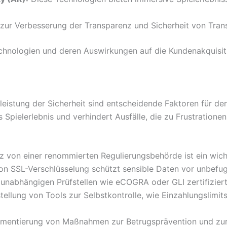
zur Verbesserung der Transparenz und Sicherheit von Tran
hnologien und deren Auswirkungen auf die Kundenakquisitio
rleistung der Sicherheit sind entscheidende Faktoren für d
s Spielerlebnis und verhindert Ausfälle, die zu Frustratione
nz von einer renommierten Regulierungsbehörde ist ein wich
 SSL-Verschlüsselung schützt sensible Daten vor unbefug
 unabhängigen Prüfstellen wie eCOGRA oder GLI zertifiziert
tellung von Tools zur Selbstkontrolle, wie Einzahlungslimits
mentierung von Maßnahmen zur Betrugsprävention und zur