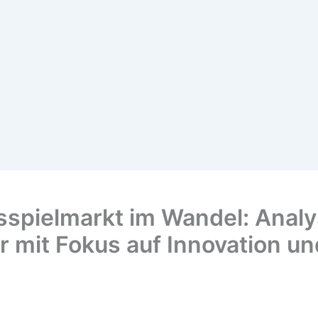
sspielmarkt im Wandel: Anal
r mit Fokus auf Innovation und