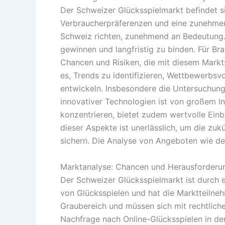
Der Schweizer Glücksspielmarkt befindet s
Verbraucherpräferenzen und eine zunehmend
Schweiz richten, zunehmend an Bedeutung. 
gewinnen und langfristig zu binden. Für Br
Chancen und Risiken, die mit diesem Markt
es, Trends zu identifizieren, Wettbewerbs
entwickeln. Insbesondere die Untersuchung
innovativer Technologien ist von großem In
konzentrieren, bietet zudem wertvolle Einb
dieser Aspekte ist unerlässlich, um die z
sichern. Die Analyse von Angeboten wie de
Marktanalyse: Chancen und Herausforderu
Der Schweizer Glücksspielmarkt ist durch 
von Glücksspielen und hat die Marktteilneh
Graubereich und müssen sich mit rechtlich
Nachfrage nach Online-Glücksspielen in der