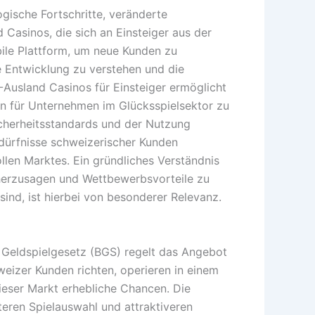
gische Fortschritte, veränderte
Casinos, die sich an Einsteiger aus der
bile Plattform, um neue Kunden zu
e Entwicklung zu verstehen und die
Ausland Casinos für Einsteiger ermöglicht
en für Unternehmen im Glücksspielsektor zu
icherheitsstandards und der Nutzung
edürfnisse schweizerischer Kunden
llen Marktes. Ein gründliches Verständnis
rherzusagen und Wettbewerbsvorteile zu
sind, ist hierbei von besonderer Relevanz.
 Geldspielgesetz (BGS) regelt das Angebot
weizer Kunden richten, operieren in einem
ieser Markt erhebliche Chancen. Die
teren Spielauswahl und attraktiveren