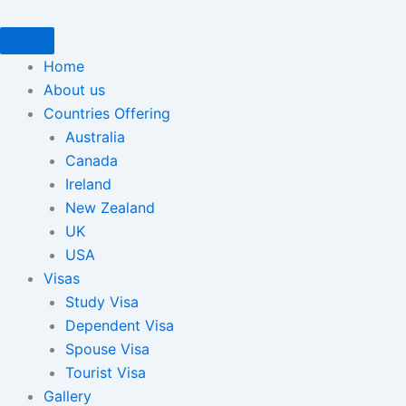
Skip
to
content
Home
About us
Countries Offering
Australia
Canada
Ireland
New Zealand
UK
USA
Visas
Study Visa
Dependent Visa
Spouse Visa
Tourist Visa
Gallery