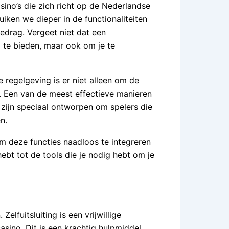
ino’s die zich richt op de Nederlandse
duiken we dieper in de functionaliteiten
gedrag. Vergeet niet dat een
 te bieden, maar ook om je te
 regelgeving is er niet alleen om de
. Een van de meest effectieve manieren
s zijn speciaal ontworpen om spelers die
n.
m deze functies naadloos te integreren
ebt tot de tools die je nodig hebt om je
lfuitsluiting is een vrijwillige
asino. Dit is een krachtig hulpmiddel