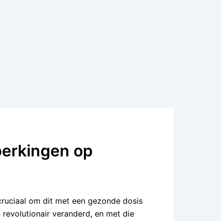
eperkingen op
cruciaal om dit met een gezonde dosis
revolutionair veranderd, en met die