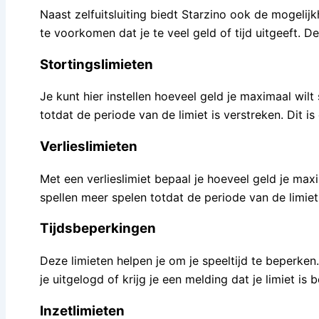
Naast zelfuitsluiting biedt Starzino ook de mogelijk
te voorkomen dat je te veel geld of tijd uitgeeft. D
Stortingslimieten
Je kunt hier instellen hoeveel geld je maximaal wil
totdat de periode van de limiet is verstreken. Dit 
Verlieslimieten
Met een verlieslimiet bepaal je hoeveel geld je max
spellen meer spelen totdat de periode van de limiet 
Tijdsbeperkingen
Deze limieten helpen je om je speeltijd te beperken.
je uitgelogd of krijg je een melding dat je limiet is b
Inzetlimieten