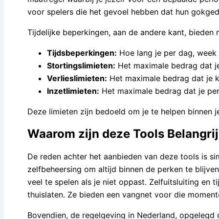
voor spelers die het gevoel hebben dat hun gokgedr
Tijdelijke beperkingen, aan de andere kant, bieden me
Tijdsbeperkingen:
Hoe lang je per dag, week 
Stortingslimieten:
Het maximale bedrag dat je
Verlieslimieten:
Het maximale bedrag dat je k
Inzetlimieten:
Het maximale bedrag dat je per 
Deze limieten zijn bedoeld om je te helpen binnen j
Waarom zijn deze Tools Belangri
De reden achter het aanbieden van deze tools is si
zelfbeheersing om altijd binnen de perken te blijve
veel te spelen als je niet oppast. Zelfuitsluiting en
thuislaten. Ze bieden een vangnet voor die momente
Bovendien, de regelgeving in Nederland, opgelegd do