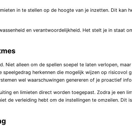
ieten in te stellen op de hoogte van je inzetten. Dit kan
lwassenheid en verantwoordelijkheid. Het stelt je in staat 
itmes
rd. Niet alleen om de spellen soepel te laten verlopen, ma
je speelgedrag herkennen die mogelijk wijzen op risicovol g
systemen wel waarschuwingen genereren of je proactief inf
ting en limieten direct worden toegepast. Zodra je een limiet
et de verleiding hebt om de instellingen te omzeilen. Dit is
ng