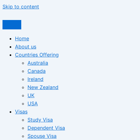
Skip to content
Home
About us
Countries Offering
Australia
Canada
Ireland
New Zealand
UK
USA
Visas
Study Visa
Dependent Visa
Spouse Visa