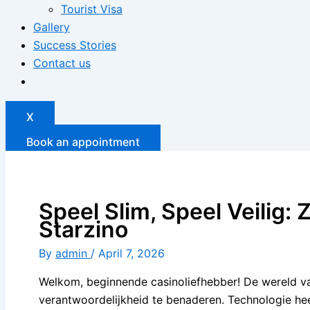
Tourist Visa
Gallery
Success Stories
Contact us
X
Book an appointment
Speel Slim, Speel Veilig: 
Starzino
By
admin
/
April 7, 2026
Welkom, beginnende casinoliefhebber! De wereld va
verantwoordelijkheid te benaderen. Technologie he