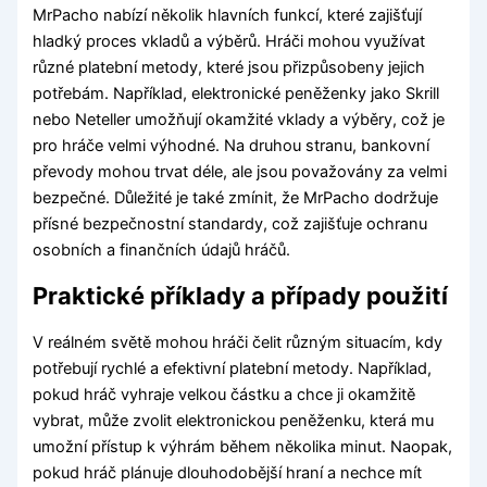
MrPacho nabízí několik hlavních funkcí, které zajišťují
hladký proces vkladů a výběrů. Hráči mohou využívat
různé platební metody, které jsou přizpůsobeny jejich
potřebám. Například, elektronické peněženky jako Skrill
nebo Neteller umožňují okamžité vklady a výběry, což je
pro hráče velmi výhodné. Na druhou stranu, bankovní
převody mohou trvat déle, ale jsou považovány za velmi
bezpečné. Důležité je také zmínit, že MrPacho dodržuje
přísné bezpečnostní standardy, což zajišťuje ochranu
osobních a finančních údajů hráčů.
Praktické příklady a případy použití
V reálném světě mohou hráči čelit různým situacím, kdy
potřebují rychlé a efektivní platební metody. Například,
pokud hráč vyhraje velkou částku a chce ji okamžitě
vybrat, může zvolit elektronickou peněženku, která mu
umožní přístup k výhrám během několika minut. Naopak,
pokud hráč plánuje dlouhodobější hraní a nechce mít