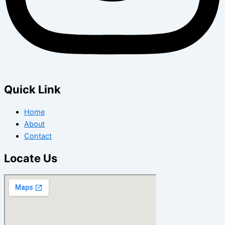
Quick Link
Home
About
Contact
Locate Us