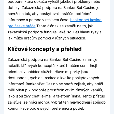
podpoře, která dokáže vyřešit jakékoli problémy nebo
dotazy. Zákaznická podpora na BankonBet Casino je
navržena tak, aby poskytovala hráčům potřebné
informace a pomoc v reálném čase.
bankonbet kasino
pro české hráče
Tento článek se zaměří na to, jak
zákaznická podpora funguje, jaké jsou její hlavní rysy a
jak může hráčům pomoci v různých situacích.
Klíčové koncepty a přehled
Zákaznická podpora na BankonBet Casino zahrnuje
několik klíčových konceptů, které hráčům usnadňují
orientaci v nabídce služeb. Hlavními prvky jsou
dostupnost, rychlost reakce a kvalita poskytovaných
informací. BankonBet Casino se snaží zajistit, aby hráči
měli přístup k podpoře prostřednictvím různých kanálů,
jako jsou živý chat, e-mail a telefonní linka. Tento přístup
zajišťuje, že hráči mohou vybrat ten nejvhodnější způsob
komunikace podle svých preferencí a potřeb.