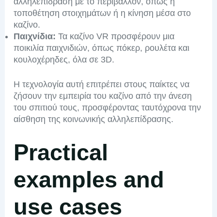
αλληλεπίδραση με το περιβάλλον, όπως η
τοποθέτηση στοιχημάτων ή η κίνηση μέσα στο
καζίνο.
Παιχνίδια:
Τα καζίνο VR προσφέρουν μια
ποικιλία παιχνιδιών, όπως πόκερ, ρουλέτα και
κουλοχέρηδες, όλα σε 3D.
Η τεχνολογία αυτή επιτρέπει στους παίκτες να
ζήσουν την εμπειρία του καζίνο από την άνεση
του σπιτιού τους, προσφέροντας ταυτόχρονα την
αίσθηση της κοινωνικής αλληλεπίδρασης.
Practical
examples and
use cases