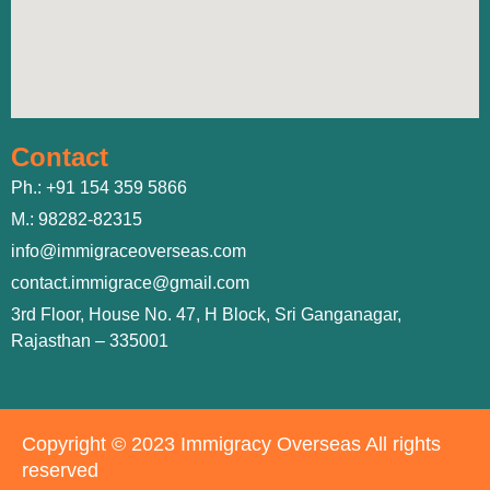
Contact
Ph.: +91 154 359 5866
Μ.: 98282-82315
info@immigraceoverseas.com
contact.immigrace@gmail.com
3rd Floor, House No. 47, H Block, Sri Ganganagar,
Rajasthan – 335001
Copyright © 2023 Immigracy Overseas All rights
reserved