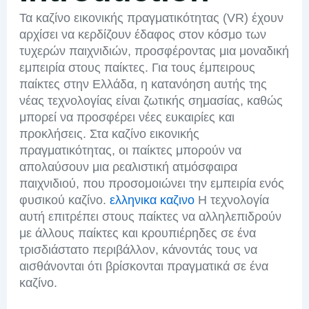
Τα καζίνο εικονικής πραγματικότητας (VR) έχουν
αρχίσει να κερδίζουν έδαφος στον κόσμο των
τυχερών παιχνιδιών, προσφέροντας μια μοναδική
εμπειρία στους παίκτες. Για τους έμπειρους
παίκτες στην Ελλάδα, η κατανόηση αυτής της
νέας τεχνολογίας είναι ζωτικής σημασίας, καθώς
μπορεί να προσφέρει νέες ευκαιρίες και
προκλήσεις. Στα καζίνο εικονικής
πραγματικότητας, οι παίκτες μπορούν να
απολαύσουν μια ρεαλιστική ατμόσφαιρα
παιχνιδιού, που προσομοιώνει την εμπειρία ενός
φυσικού καζίνο.
ελληνικα καζινο
Η τεχνολογία
αυτή επιτρέπει στους παίκτες να αλληλεπιδρούν
με άλλους παίκτες και κρουπιέρηδες σε ένα
τρισδιάστατο περιβάλλον, κάνοντάς τους να
αισθάνονται ότι βρίσκονται πραγματικά σε ένα
καζίνο.