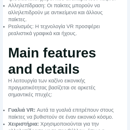
Αλληλεπίδραση: Οι παίκτες μπορούν να
αλληλεπιδρούν με αντικείμενα και άλλους
παίκτες.
Ρεαλισμός: Η τεχνολογία VR προσφέρει
ρεαλιστικά γραφικά και ήχους.
Main features
and details
Η λειτουργία των καζίνο εικονικής
πραγματικότητας βασίζεται σε αρκετές
σημαντικές πτυχές:
Γυαλιά VR:
Αυτά τα γυαλιά επιτρέπουν στους
παίκτες να βυθιστούν σε έναν εικονικό κόσμο.
Χειριστήρια:
Χρησιμοποιούνται για την