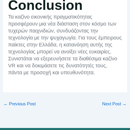
Conclusion
Τα καζίνο εικονικής πραγματικότητας
προσφέρουν μια νέα διάσταση στον κόσμο των
τυχερών παιχνιδιών, συνδυάζοντας την
τεχνολογία με την ψυχαγωγία. Για τους έμπειρους
παίκτες στην Ελλάδα, η κατανόηση αυτής της
τεχνολογίας μπορεί να ανοίξει νέες ευκαιρίες.
Συνιστάται να εξερευνήσετε τα διαθέσιμα καζίνο
VR και να δοκιμάσετε τις δυνατότητές τους,
πάντα με προσοχή και υπευθυνότητα.
←
Previous Post
Next Post
→