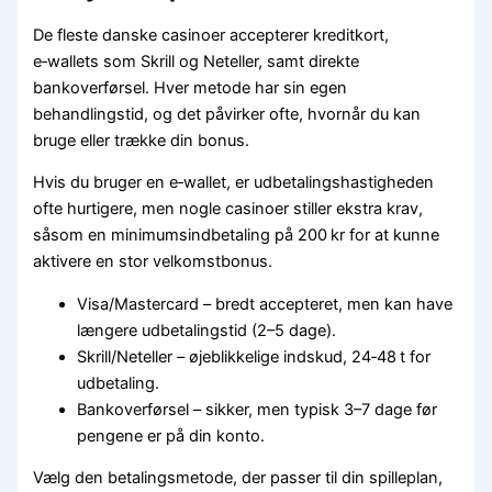
De fleste danske casinoer accepterer kreditkort,
e‑wallets som Skrill og Neteller, samt direkte
bankoverførsel. Hver metode har sin egen
behandlingstid, og det påvirker ofte, hvornår du kan
bruge eller trække din bonus.
Hvis du bruger en e‑wallet, er udbetalingshastigheden
ofte hurtigere, men nogle casinoer stiller ekstra krav,
såsom en minimumsindbetaling på 200 kr for at kunne
aktivere en stor velkomstbonus.
Visa/Mastercard – bredt accepteret, men kan have
længere udbetalingstid (2–5 dage).
Skrill/Neteller – øjeblikkelige indskud, 24‑48 t for
udbetaling.
Bankoverførsel – sikker, men typisk 3–7 dage før
pengene er på din konto.
Vælg den betalingsmetode, der passer til din spilleplan,