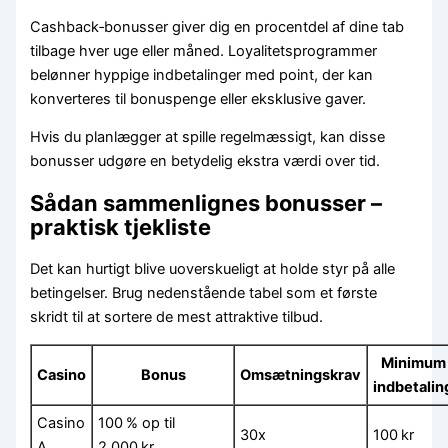
Cashback‑bonusser giver dig en procentdel af dine tab
tilbage hver uge eller måned. Loyalitetsprogrammer
belønner hyppige indbetalinger med point, der kan
konverteres til bonuspenge eller eksklusive gaver.
Hvis du planlægger at spille regelmæssigt, kan disse
bonusser udgøre en betydelig ekstra værdi over tid.
Sådan sammenlignes bonusser –
praktisk tjekliste
Det kan hurtigt blive uoverskueligt at holde styr på alle
betingelser. Brug nedenstående tabel som et første
skridt til at sortere de mest attraktive tilbud.
Minimum
Casino
Bonus
Omsætningskrav
indbetalin
Casino
100 % op til
30x
100 kr
A
2.000 kr