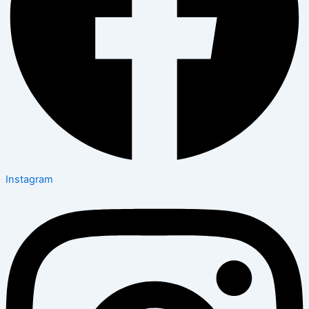
Instagram