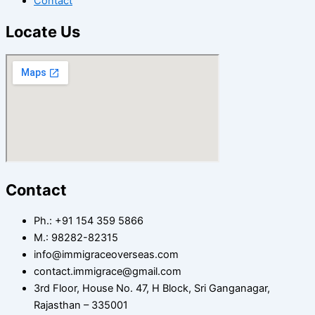
Contact
Locate Us
Contact
Ph.: +91 154 359 5866
Μ.: 98282-82315
info@immigraceoverseas.com
contact.immigrace@gmail.com
3rd Floor, House No. 47, H Block, Sri Ganganagar,
Rajasthan – 335001