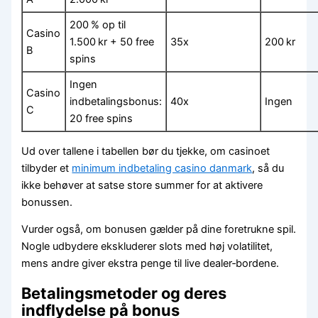
200 % op til
Casino
1.500 kr + 50 free
35x
200 kr
B
spins
Ingen
Casino
indbetalingsbonus:
40x
Ingen
C
20 free spins
Ud over tallene i tabellen bør du tjekke, om casinoet
tilbyder et
minimum indbetaling casino danmark
, så du
ikke behøver at satse store summer for at aktivere
bonussen.
Vurder også, om bonusen gælder på dine foretrukne spil.
Nogle udbydere ekskluderer slots med høj volatilitet,
mens andre giver ekstra penge til live dealer‑bordene.
Betalingsmetoder og deres
indflydelse på bonus