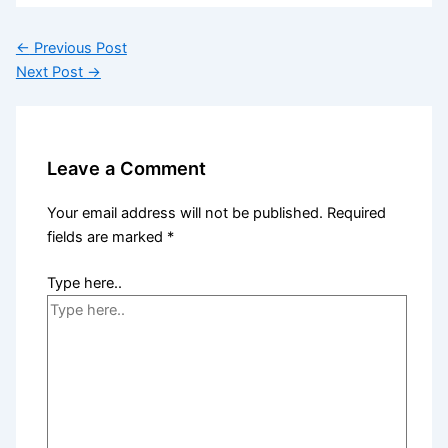
←
Previous Post
Next Post
→
Leave a Comment
Your email address will not be published.
Required
fields are marked
*
Type here..