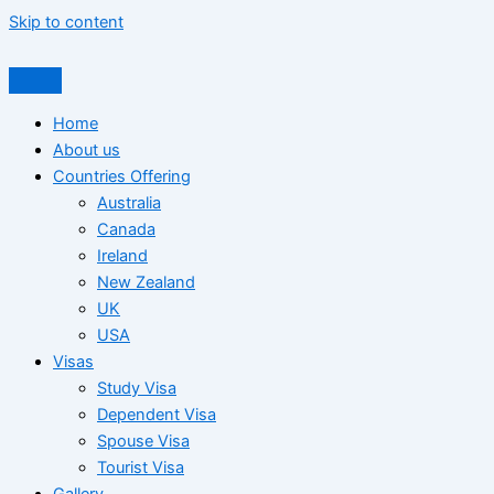
Skip to content
Home
About us
Countries Offering
Australia
Canada
Ireland
New Zealand
UK
USA
Visas
Study Visa
Dependent Visa
Spouse Visa
Tourist Visa
Gallery