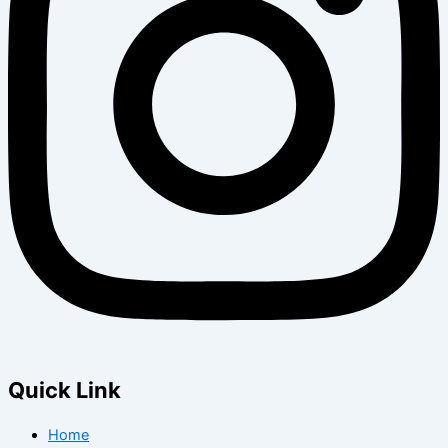
Quick Link
Home