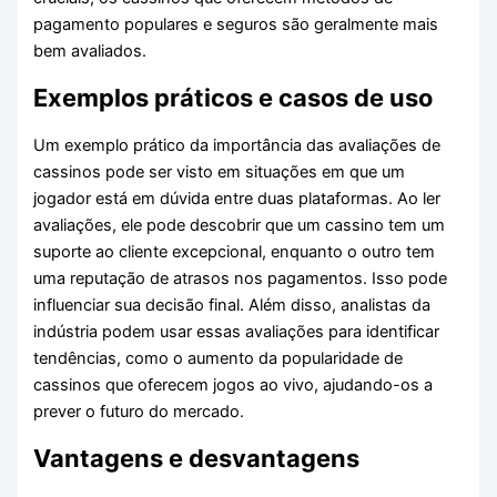
pagamento populares e seguros são geralmente mais
bem avaliados.
Exemplos práticos e casos de uso
Um exemplo prático da importância das avaliações de
cassinos pode ser visto em situações em que um
jogador está em dúvida entre duas plataformas. Ao ler
avaliações, ele pode descobrir que um cassino tem um
suporte ao cliente excepcional, enquanto o outro tem
uma reputação de atrasos nos pagamentos. Isso pode
influenciar sua decisão final. Além disso, analistas da
indústria podem usar essas avaliações para identificar
tendências, como o aumento da popularidade de
cassinos que oferecem jogos ao vivo, ajudando-os a
prever o futuro do mercado.
Vantagens e desvantagens