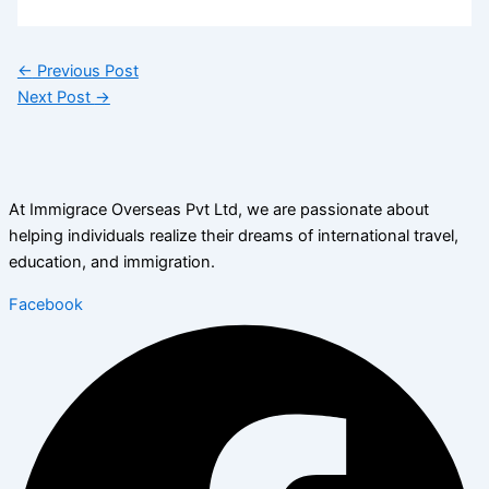
←
Previous Post
Next Post
→
At Immigrace Overseas Pvt Ltd, we are passionate about
helping individuals realize their dreams of international travel,
education, and immigration.
Facebook