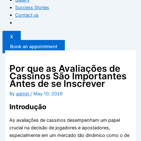
Success Stories
Contact us
X
Book an appointment
Por que as Avaliações de
Cassinos São Importantes
Antes de se Inscrever
By
admin
/
May 10, 2026
Introdução
As avaliações de cassinos desempenham um papel
crucial na decisão de jogadores e apostadores,
especialmente em um mercado tão dinâmico como o de