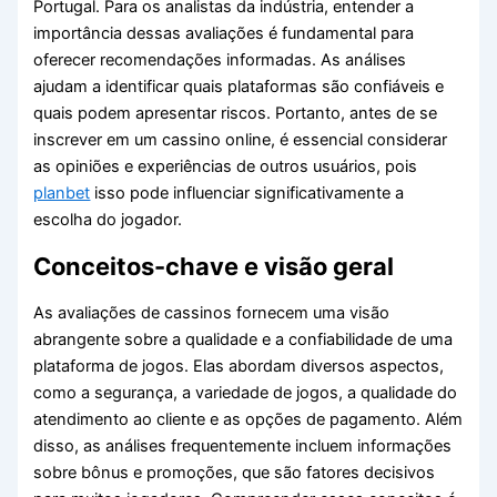
Portugal. Para os analistas da indústria, entender a
importância dessas avaliações é fundamental para
oferecer recomendações informadas. As análises
ajudam a identificar quais plataformas são confiáveis e
quais podem apresentar riscos. Portanto, antes de se
inscrever em um cassino online, é essencial considerar
as opiniões e experiências de outros usuários, pois
planbet
isso pode influenciar significativamente a
escolha do jogador.
Conceitos-chave e visão geral
As avaliações de cassinos fornecem uma visão
abrangente sobre a qualidade e a confiabilidade de uma
plataforma de jogos. Elas abordam diversos aspectos,
como a segurança, a variedade de jogos, a qualidade do
atendimento ao cliente e as opções de pagamento. Além
disso, as análises frequentemente incluem informações
sobre bônus e promoções, que são fatores decisivos