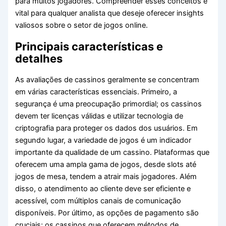
para muitos jogadores. Compreender esses conceitos é
vital para qualquer analista que deseje oferecer insights
valiosos sobre o setor de jogos online.
Principais características e
detalhes
As avaliações de cassinos geralmente se concentram
em várias características essenciais. Primeiro, a
segurança é uma preocupação primordial; os cassinos
devem ter licenças válidas e utilizar tecnologia de
criptografia para proteger os dados dos usuários. Em
segundo lugar, a variedade de jogos é um indicador
importante da qualidade de um cassino. Plataformas que
oferecem uma ampla gama de jogos, desde slots até
jogos de mesa, tendem a atrair mais jogadores. Além
disso, o atendimento ao cliente deve ser eficiente e
acessível, com múltiplos canais de comunicação
disponíveis. Por último, as opções de pagamento são
cruciais; os cassinos que oferecem métodos de