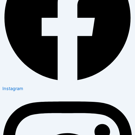
Instagram