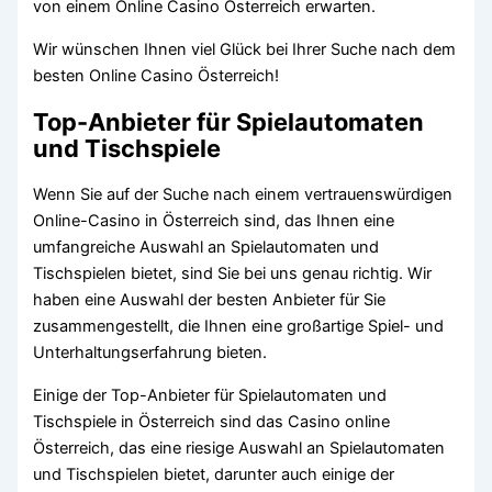
von einem Online Casino Österreich erwarten.
Wir wünschen Ihnen viel Glück bei Ihrer Suche nach dem
besten Online Casino Österreich!
Top-Anbieter für Spielautomaten
und Tischspiele
Wenn Sie auf der Suche nach einem vertrauenswürdigen
Online-Casino in Österreich sind, das Ihnen eine
umfangreiche Auswahl an Spielautomaten und
Tischspielen bietet, sind Sie bei uns genau richtig. Wir
haben eine Auswahl der besten Anbieter für Sie
zusammengestellt, die Ihnen eine großartige Spiel- und
Unterhaltungserfahrung bieten.
Einige der Top-Anbieter für Spielautomaten und
Tischspiele in Österreich sind das Casino online
Österreich, das eine riesige Auswahl an Spielautomaten
und Tischspielen bietet, darunter auch einige der