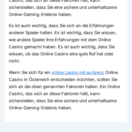
Casino, das sich an diese Faktoren hält, kann
sicherstellen, dass Sie eine sichere und unterhaltsame
Online-Gaming-Erlebnis haben.
Es ist auch wichtig, dass Sie sich an die Erfahrungen
anderer Spieler halten. Es ist wichtig, dass Sie wissen,
wie andere Spieler ihre Erfahrungen mit dem Online
Casino gemacht haben. Es ist auch wichtig, dass Sie
wissen, ob das Online Casino eine gute Ruf hat oder
nicht.
Wenn Sie sich für ein
online casino mit eu lizenz
Online
Casino in Österreich entscheiden möchten, sollten Sie
sich an die oben genannten Faktoren halten. Ein Online
Casino, das sich an diese Faktoren hält, kann
sicherstellen, dass Sie eine sichere und unterhaltsame
Online-Gaming-Erlebnis haben.