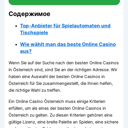
Содержимое
Top-Anbieter für Spielautomaten und
Tischspiele
Wie wählt man das beste Online Casino
aus?
Wenn Sie auf der Suche nach den besten Online Casinos
in Österreich sind, sind Sie an der richtigen Adresse. Wir
haben eine Auswahl der besten Online Casinos in
Österreich für Sie zusammengestellt, die Ihnen helfen,
die richtige Wahl zu treffen.
Ein Online Casino Österreich muss einige Kriterien
erfüllen, um als eines der besten Online Casinos in
Österreich zu gelten. Zu diesen Kriterien gehören eine
gültige Lizenz, eine breite Palette an Spielen, eine sichere