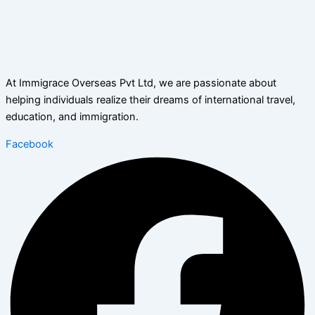
At Immigrace Overseas Pvt Ltd, we are passionate about
helping individuals realize their dreams of international travel,
education, and immigration.
Facebook