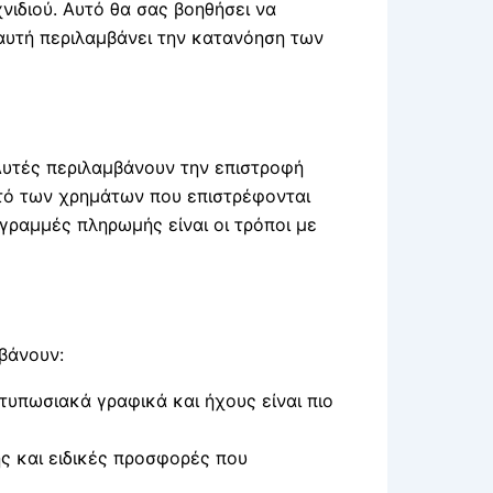
νιδιού. Αυτό θα σας βοηθήσει να
αυτή περιλαμβάνει την κατανόηση των
Αυτές περιλαμβάνουν την επιστροφή
στό των χρημάτων που επιστρέφονται
γραμμές πληρωμής είναι οι τρόποι με
βάνουν:
τυπωσιακά γραφικά και ήχους είναι πιο
 και ειδικές προσφορές που