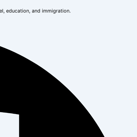
el, education, and immigration.