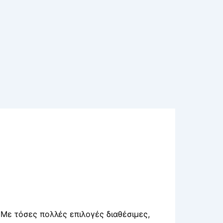
 Με τόσες πολλές επιλογές διαθέσιμες,