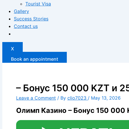
Tourist Visa
Gallery
Success Stories
Contact us
X
Book an appointment
– Бонус 150 000 KZT и 2
Leave a Comment
/ By
clio7023
/
May 13, 2026
Олимп Казино – Бонус 150 000 