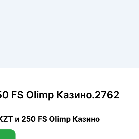
50 FS Olimp Казино.2762
KZT и 250 FS Olimp Казино