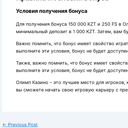
Условия получения бонуса
Для получения бонуса 150 000 KZT и 250 FS в О
минимальный депозит в 1 000 KZT. Затем, вам б
Важно помнить, что бонус имеет свойство играт
выполните эти условия, бонус не будет доступен
Также, важно помнить, что бонус имеет свойств
выполните эти условия, бонус не будет доступен
Олимп Казино – это лучшее место для игроков,
вы сможете начать свою игровую карьеру с пре
←
Previous Post