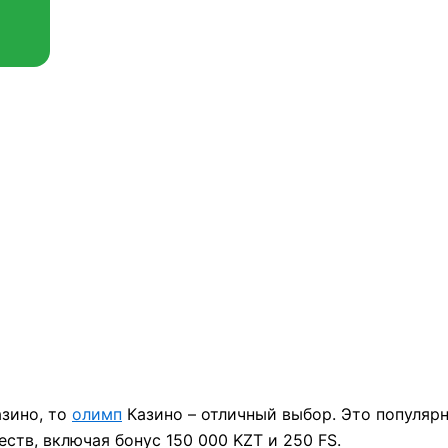
азино, то
олимп
Казино – отличный выбор. Это популярн
тв, включая бонус 150 000 KZT и 250 FS.