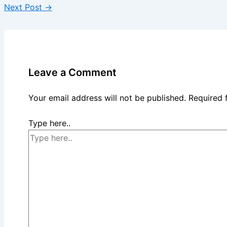
Next Post
→
Leave a Comment
Your email address will not be published.
Required 
Type here..