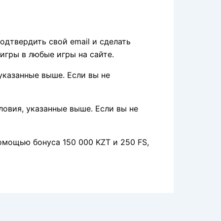
одтвердить свой email и сделать
игры в любые игры на сайте.
 указанные выше. Если вы не
ловия, указанные выше. Если вы не
омощью бонуса 150 000 KZT и 250 FS,