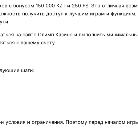
ов с бонусом 150 000 KZT и 250 FS! Это отличная воз
ожность получить доступ к лучшим играм и функциям,
ути.
аться на сайте Олимп Казино и выполнить минимальны
ляться к вашему счету.
едующие шаги:
ои условия и ограничения. Поэтому перед началом игры