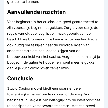
grenzen te kennen.
Aanvullende inzichten
Voor beginners is het cruciaal om goed geïnformeerd te
zijn voordat je begint met gokken. Zorg ervoor dat je de
regels van elk spel begrijpt en maak gebruik van de
beschikbare bronnen om je kennis uit te breiden. Het is
ook nuttig om te kijken naar de beoordelingen van
andere spelers om een idee te krijgen van de
betrouwbaarheid van het casino. Vergeet niet om altijd je
budget in de gaten te houden en nooit meer te gokken
dan je je kunt veroorloven te verliezen.
Conclusie
Stupid Casino mobiel biedt een spannende en
toegankelijke manier om te gokken onderweg. Voor
beginners in België is het belangrijk om de basisprincipes
te begrijpen en verantwoord te spelen. Met een breed