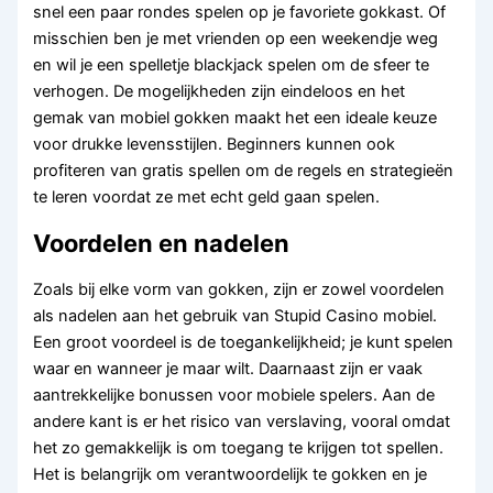
snel een paar rondes spelen op je favoriete gokkast. Of
misschien ben je met vrienden op een weekendje weg
en wil je een spelletje blackjack spelen om de sfeer te
verhogen. De mogelijkheden zijn eindeloos en het
gemak van mobiel gokken maakt het een ideale keuze
voor drukke levensstijlen. Beginners kunnen ook
profiteren van gratis spellen om de regels en strategieën
te leren voordat ze met echt geld gaan spelen.
Voordelen en nadelen
Zoals bij elke vorm van gokken, zijn er zowel voordelen
als nadelen aan het gebruik van Stupid Casino mobiel.
Een groot voordeel is de toegankelijkheid; je kunt spelen
waar en wanneer je maar wilt. Daarnaast zijn er vaak
aantrekkelijke bonussen voor mobiele spelers. Aan de
andere kant is er het risico van verslaving, vooral omdat
het zo gemakkelijk is om toegang te krijgen tot spellen.
Het is belangrijk om verantwoordelijk te gokken en je