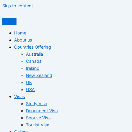
Skip to content
Home
About us
Countries Offering
Australia
Canada
Ireland
New Zealand
UK
USA
Visas
Study Visa
Dependent Visa
Spouse Visa
Tourist Visa
Gallery