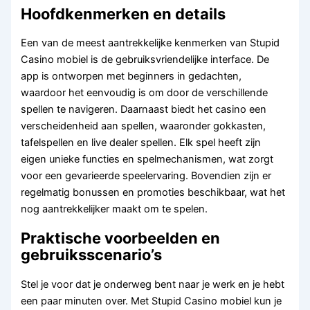
Hoofdkenmerken en details
Een van de meest aantrekkelijke kenmerken van Stupid
Casino mobiel is de gebruiksvriendelijke interface. De
app is ontworpen met beginners in gedachten,
waardoor het eenvoudig is om door de verschillende
spellen te navigeren. Daarnaast biedt het casino een
verscheidenheid aan spellen, waaronder gokkasten,
tafelspellen en live dealer spellen. Elk spel heeft zijn
eigen unieke functies en spelmechanismen, wat zorgt
voor een gevarieerde speelervaring. Bovendien zijn er
regelmatig bonussen en promoties beschikbaar, wat het
nog aantrekkelijker maakt om te spelen.
Praktische voorbeelden en
gebruiksscenario’s
Stel je voor dat je onderweg bent naar je werk en je hebt
een paar minuten over. Met Stupid Casino mobiel kun je