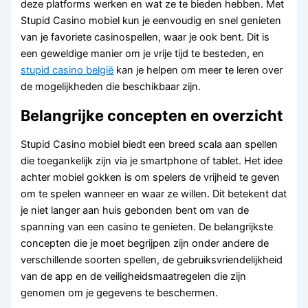
deze platforms werken en wat ze te bieden hebben. Met
Stupid Casino mobiel kun je eenvoudig en snel genieten
van je favoriete casinospellen, waar je ook bent. Dit is
een geweldige manier om je vrije tijd te besteden, en
stupid casino belgië
kan je helpen om meer te leren over
de mogelijkheden die beschikbaar zijn.
Belangrijke concepten en overzicht
Stupid Casino mobiel biedt een breed scala aan spellen
die toegankelijk zijn via je smartphone of tablet. Het idee
achter mobiel gokken is om spelers de vrijheid te geven
om te spelen wanneer en waar ze willen. Dit betekent dat
je niet langer aan huis gebonden bent om van de
spanning van een casino te genieten. De belangrijkste
concepten die je moet begrijpen zijn onder andere de
verschillende soorten spellen, de gebruiksvriendelijkheid
van de app en de veiligheidsmaatregelen die zijn
genomen om je gegevens te beschermen.