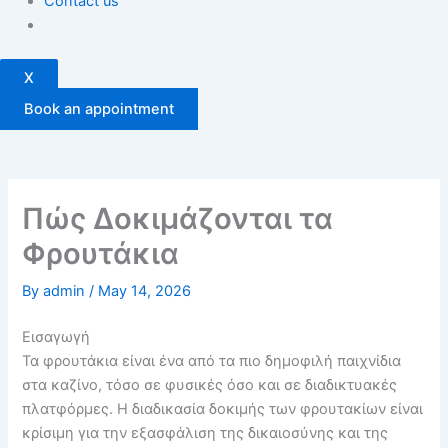
Contact us
X
Book an appointment
Πώς Δοκιμάζονται τα
Φρουτάκια
By
admin
/
May 14, 2026
Εισαγωγή
Τα φρουτάκια είναι ένα από τα πιο δημοφιλή παιχνίδια
στα καζίνο, τόσο σε φυσικές όσο και σε διαδικτυακές
πλατφόρμες. Η διαδικασία δοκιμής των φρουτακίων είναι
κρίσιμη για την εξασφάλιση της δικαιοσύνης και της