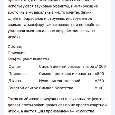
используются звуковые эффекты, имитирующие
восточные музыкальные инструменты. Звуки
флейты, барабанов и струнных инструментов
создают атмосферу таинственности и волшебства,
усиливая эмоциональное воздействие игры на
игрока.
Символ
Описание
Коэффициент выплаты
Султан
Самый ценный символ в игре
x1000
Принцесса
Символ роскоши и красоты
x500
Джинн
Исполнитель желаний
x250
Золотой слиток
Символ богатства
x100
Такая комбинация визуальных и звуковых эффектов
делает слоты sultan games casino не просто азартной
игрой, а настоящим произведением искусства.