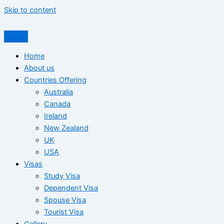
Skip to content
Home
About us
Countries Offering
Australia
Canada
Ireland
New Zealand
UK
USA
Visas
Study Visa
Dependent Visa
Spouse Visa
Tourist Visa
Gallery