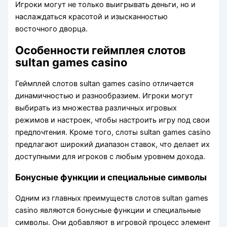
Игроки могут не только выигрывать деньги, но и
наслаждаться красотой и изысканностью
восточного дворца.
Особенности геймплея слотов
sultan games casino
Геймплей слотов sultan games casino отличается
динамичностью и разнообразием. Игроки могут
выбирать из множества различных игровых
режимов и настроек, чтобы настроить игру под свои
предпочтения. Кроме того, слоты sultan games casino
предлагают широкий диапазон ставок, что делает их
доступными для игроков с любым уровнем дохода.
Бонусные функции и специальные символы
Одним из главных преимуществ слотов sultan games
casino являются бонусные функции и специальные
символы. Они добавляют в игровой процесс элемент