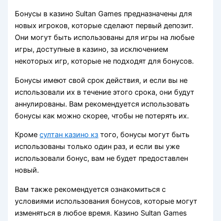
Бонусы в казино Sultan Games предназначены для
новых игроков, которые сделают первый депозит.
Они могут быть использованы для игры на любые
игры, доступные в казино, за исключением
некоторых игр, которые не подходят для бонусов.
Бонусы имеют свой срок действия, и если вы не
использовали их в течение этого срока, они будут
аннулированы. Вам рекомендуется использовать
бонусы как можно скорее, чтобы не потерять их.
Кроме
султан казино кз
того, бонусы могут быть
использованы только один раз, и если вы уже
использовали бонус, вам не будет предоставлен
новый.
Вам также рекомендуется ознакомиться с
условиями использования бонусов, которые могут
изменяться в любое время. Казино Sultan Games