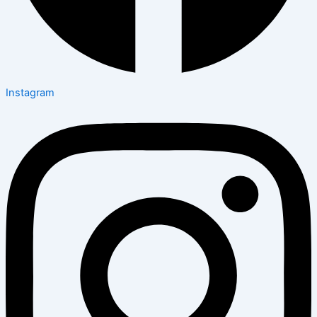
Instagram