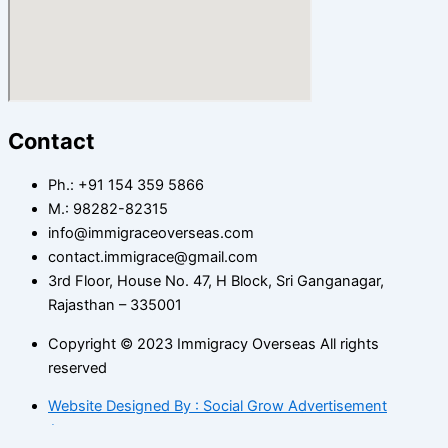
Contact
Ph.: +91 154 359 5866
Μ.: 98282-82315
info@immigraceoverseas.com
contact.immigrace@gmail.com
3rd Floor, House No. 47, H Block, Sri Ganganagar,
Rajasthan – 335001
Copyright © 2023 Immigracy Overseas All rights
reserved
Website Designed By : Social Grow Advertisement
Agency