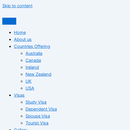
Skip to content
Home
About us
Countries Offering
Australia
Canada
Ireland
New Zealand
UK
USA
Visas
Study Visa
Dependent Visa
Spouse Visa
Tourist Visa
Gallery