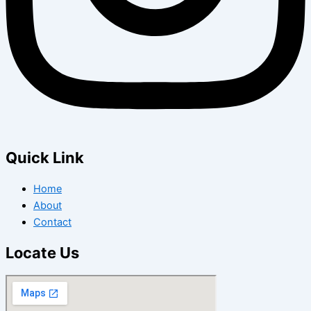
Quick Link
Home
About
Contact
Locate Us