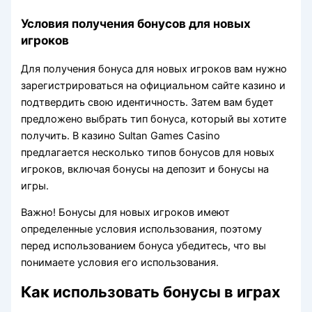
Условия получения бонусов для новых
игроков
Для получения бонуса для новых игроков вам нужно
зарегистрироваться на официальном сайте казино и
подтвердить свою идентичность. Затем вам будет
предложено выбрать тип бонуса, который вы хотите
получить. В казино Sultan Games Casino
предлагается несколько типов бонусов для новых
игроков, включая бонусы на депозит и бонусы на
игры.
Важно! Бонусы для новых игроков имеют
определенные условия использования, поэтому
перед использованием бонуса убедитесь, что вы
понимаете условия его использования.
Как использовать бонусы в играх