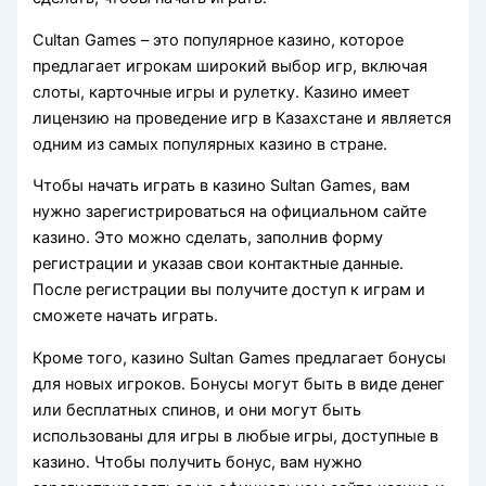
Сultan Games – это популярное казино, которое
предлагает игрокам широкий выбор игр, включая
слоты, карточные игры и рулетку. Казино имеет
лицензию на проведение игр в Казахстане и является
одним из самых популярных казино в стране.
Чтобы начать играть в казино Sultan Games, вам
нужно зарегистрироваться на официальном сайте
казино. Это можно сделать, заполнив форму
регистрации и указав свои контактные данные.
После регистрации вы получите доступ к играм и
сможете начать играть.
Кроме того, казино Sultan Games предлагает бонусы
для новых игроков. Бонусы могут быть в виде денег
или бесплатных спинов, и они могут быть
использованы для игры в любые игры, доступные в
казино. Чтобы получить бонус, вам нужно