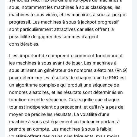
sous, notamment les machines à sous classiques, les
machines à sous vidéo, et les machines à sous à jackpot
progressif. Les machines à sous à jackpot progressif
sont particulièrement attractives car elles offrent la
possibilité de gagner des sommes d’argent
considérables.
Il est important de comprendre comment fonctionnent
les machines à sous avant de jouer. Les machines à
sous utilisent un générateur de nombres aléatoires (RNG)
pour déterminer les résultats de chaque tour. Le RNG est
un algorithme complexe qui produit une séquence de
nombres aléatoires, et les résultats sont déterminés en
fonction de cette séquence. Cela signifie que chaque
tour est indépendant du précédent, et qu’il n’y a pas de
moyen de prédire les résultats. La volatilité d’une
machine à sous est également un facteur important à
prendre en compte. Les machines à sous à faible
volatilité offrent des gains plus fréquents, mais moins