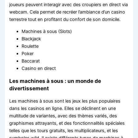
joueurs peuvent interagir avec des croupiers en direct via
webcam. Cela permet de recréer l’ambiance d’un casino
terrestre tout en profitant du confort de son domicile.
Machines à sous (Slots)
Blackjack
Roulette
Poker
Baccarat
Casino en direct
Les machines à sous : un monde de
divertissement
Les machines à sous sont les jeux les plus populaires
dans les casinos en ligne. Elles se déclinent en une
multitude de variantes, avec des thèmes variés, des
graphismes attrayants, et des fonctionnalités spéciales
telles que les tours gratuits, les multiplicateurs, et les
symboles wild. Il existe différents types de machines à