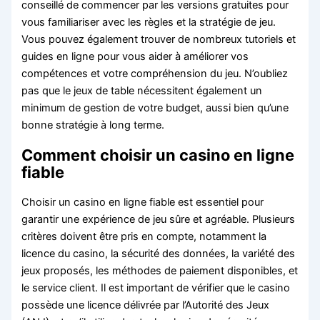
conseillé de commencer par les versions gratuites pour
vous familiariser avec les règles et la stratégie de jeu.
Vous pouvez également trouver de nombreux tutoriels et
guides en ligne pour vous aider à améliorer vos
compétences et votre compréhension du jeu. N’oubliez
pas que le jeux de table nécessitent également un
minimum de gestion de votre budget, aussi bien qu’une
bonne stratégie à long terme.
Comment choisir un casino en ligne
fiable
Choisir un casino en ligne fiable est essentiel pour
garantir une expérience de jeu sûre et agréable. Plusieurs
critères doivent être pris en compte, notamment la
licence du casino, la sécurité des données, la variété des
jeux proposés, les méthodes de paiement disponibles, et
le service client. Il est important de vérifier que le casino
possède une licence délivrée par l’Autorité des Jeux