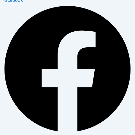
Facebook