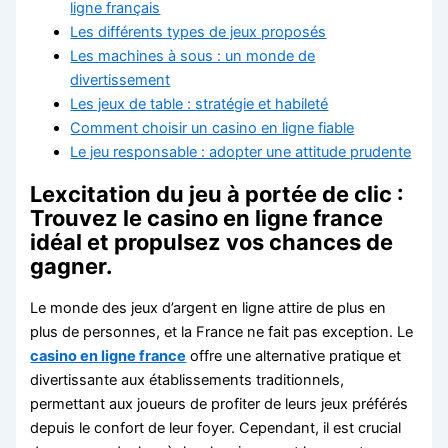
ligne français
Les différents types de jeux proposés
Les machines à sous : un monde de
divertissement
Les jeux de table : stratégie et habileté
Comment choisir un casino en ligne fiable
Le jeu responsable : adopter une attitude prudente
Lexcitation du jeu à portée de clic :
Trouvez le casino en ligne france
idéal et propulsez vos chances de
gagner.
Le monde des jeux d’argent en ligne attire de plus en
plus de personnes, et la France ne fait pas exception. Le
casino en ligne france
offre une alternative pratique et
divertissante aux établissements traditionnels,
permettant aux joueurs de profiter de leurs jeux préférés
depuis le confort de leur foyer. Cependant, il est crucial