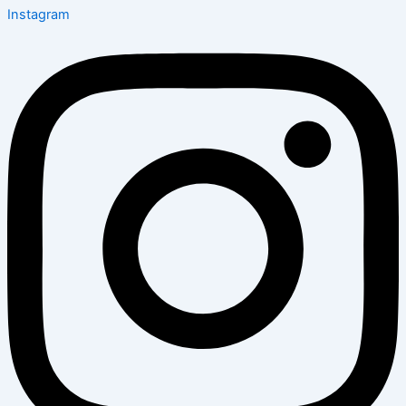
Instagram