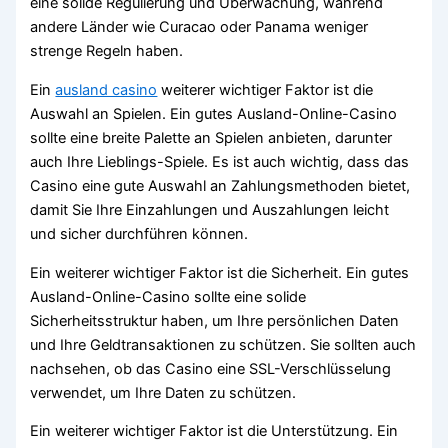
eine solide Regulierung und Überwachung, während
andere Länder wie Curacao oder Panama weniger
strenge Regeln haben.
Ein
ausland casino
weiterer wichtiger Faktor ist die
Auswahl an Spielen. Ein gutes Ausland-Online-Casino
sollte eine breite Palette an Spielen anbieten, darunter
auch Ihre Lieblings-Spiele. Es ist auch wichtig, dass das
Casino eine gute Auswahl an Zahlungsmethoden bietet,
damit Sie Ihre Einzahlungen und Auszahlungen leicht
und sicher durchführen können.
Ein weiterer wichtiger Faktor ist die Sicherheit. Ein gutes
Ausland-Online-Casino sollte eine solide
Sicherheitsstruktur haben, um Ihre persönlichen Daten
und Ihre Geldtransaktionen zu schützen. Sie sollten auch
nachsehen, ob das Casino eine SSL-Verschlüsselung
verwendet, um Ihre Daten zu schützen.
Ein weiterer wichtiger Faktor ist die Unterstützung. Ein