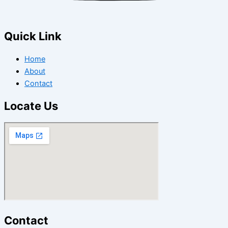
Quick Link
Home
About
Contact
Locate Us
Contact