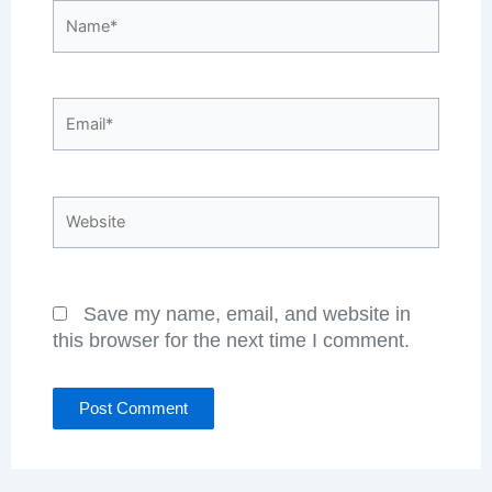
Name*
Email*
Website
Save my name, email, and website in
this browser for the next time I comment.