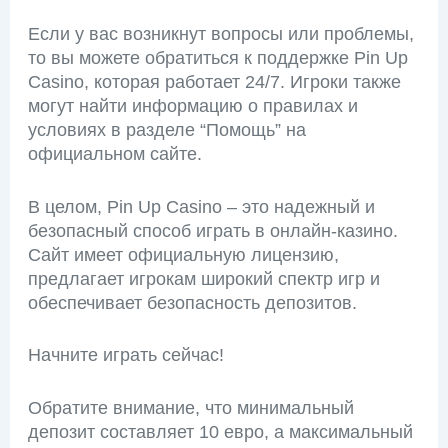
Если у вас возникнут вопросы или проблемы,
то вы можете обратиться к поддержке Pin Up
Casino, которая работает 24/7. Игроки также
могут найти информацию о правилах и
условиях в разделе “Помощь” на
официальном сайте.
В целом, Pin Up Casino – это надежный и
безопасный способ играть в онлайн-казино.
Сайт имеет официальную лицензию,
предлагает игрокам широкий спектр игр и
обеспечивает безопасность депозитов.
Начните играть сейчас!
Обратите внимание, что минимальный
депозит составляет 10 евро, а максимальный