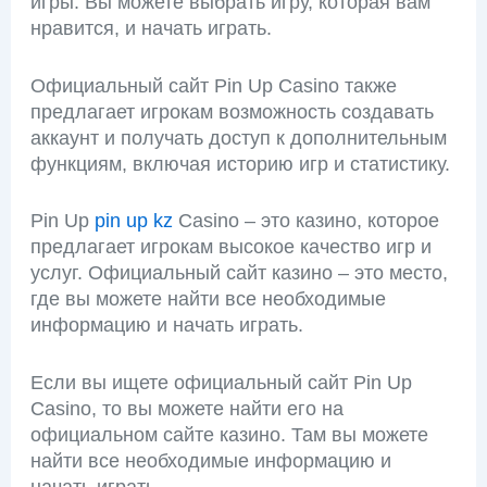
игры. Вы можете выбрать игру, которая вам
нравится, и начать играть.
Официальный сайт Pin Up Casino также
предлагает игрокам возможность создавать
аккаунт и получать доступ к дополнительным
функциям, включая историю игр и статистику.
Pin Up
pin up kz
Casino – это казино, которое
предлагает игрокам высокое качество игр и
услуг. Официальный сайт казино – это место,
где вы можете найти все необходимые
информацию и начать играть.
Если вы ищете официальный сайт Pin Up
Casino, то вы можете найти его на
официальном сайте казино. Там вы можете
найти все необходимые информацию и