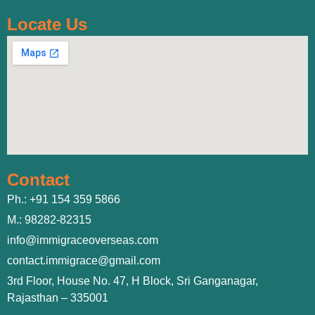
Locate Us
Contact
Ph.: +91 154 359 5866
Μ.: 98282-82315
info@immigraceoverseas.com
contact.immigrace@gmail.com
3rd Floor, House No. 47, H Block, Sri Ganganagar,
Rajasthan – 335001