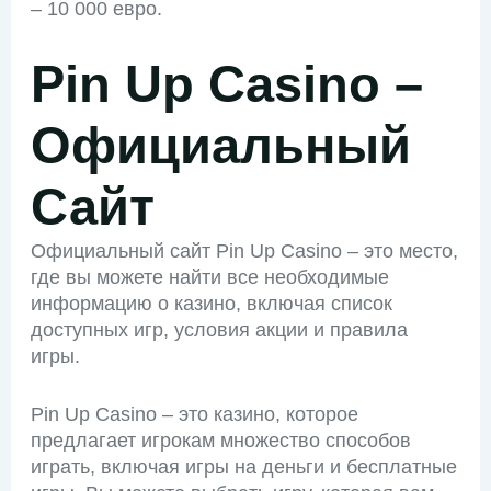
– 10 000 евро.
Pin Up Casino –
Официальный
Сайт
Официальный сайт Pin Up Casino – это место,
где вы можете найти все необходимые
информацию о казино, включая список
доступных игр, условия акции и правила
игры.
Pin Up Casino – это казино, которое
предлагает игрокам множество способов
играть, включая игры на деньги и бесплатные