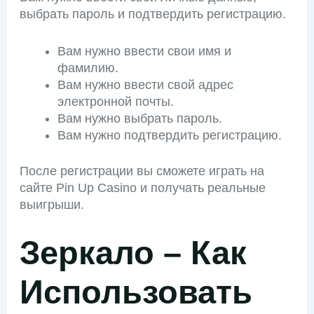
выбрать пароль и подтвердить регистрацию.
Вам нужно ввести свои имя и
фамилию.
Вам нужно ввести свой адрес
электронной почты.
Вам нужно выбрать пароль.
Вам нужно подтвердить регистрацию.
После регистрации вы сможете играть на
сайте Pin Up Casino и получать реальные
выигрыши.
Зеркало – Как
Использовать