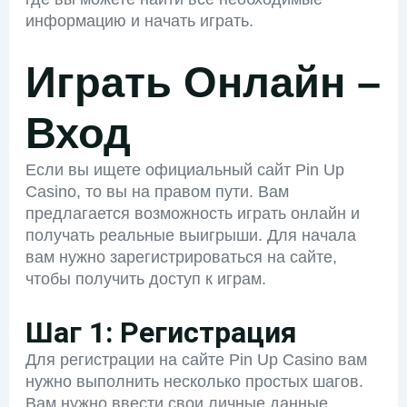
информацию и начать играть.
Играть Онлайн –
Вход
Если вы ищете официальный сайт Pin Up
Casino, то вы на правом пути. Вам
предлагается возможность играть онлайн и
получать реальные выигрыши. Для начала
вам нужно зарегистрироваться на сайте,
чтобы получить доступ к играм.
Шаг 1: Регистрация
Для регистрации на сайте Pin Up Casino вам
нужно выполнить несколько простых шагов.
Вам нужно ввести свои личные данные,