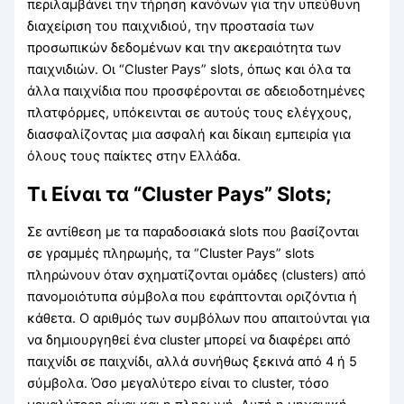
περιλαμβάνει την τήρηση κανόνων για την υπεύθυνη
διαχείριση του παιχνιδιού, την προστασία των
προσωπικών δεδομένων και την ακεραιότητα των
παιχνιδιών. Οι “Cluster Pays” slots, όπως και όλα τα
άλλα παιχνίδια που προσφέρονται σε αδειοδοτημένες
πλατφόρμες, υπόκεινται σε αυτούς τους ελέγχους,
διασφαλίζοντας μια ασφαλή και δίκαιη εμπειρία για
όλους τους παίκτες στην Ελλάδα.
Τι Είναι τα “Cluster Pays” Slots;
Σε αντίθεση με τα παραδοσιακά slots που βασίζονται
σε γραμμές πληρωμής, τα “Cluster Pays” slots
πληρώνουν όταν σχηματίζονται ομάδες (clusters) από
πανομοιότυπα σύμβολα που εφάπτονται οριζόντια ή
κάθετα. Ο αριθμός των συμβόλων που απαιτούνται για
να δημιουργηθεί ένα cluster μπορεί να διαφέρει από
παιχνίδι σε παιχνίδι, αλλά συνήθως ξεκινά από 4 ή 5
σύμβολα. Όσο μεγαλύτερο είναι το cluster, τόσο