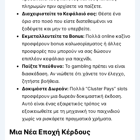
πληρωμών πριν αρχίσετε να παίζετε.
Διαχειριστείτε το Κεφάλαιό σας:
Θέστε ένα
όριο στο ποσό που είστε διατεθειμένοι να
ξοδέψετε και μην το υπερβείτε.
Εκμεταλλευτείτε τα Bonus:
Πολλά online καζίνο
προσφέρουν bonus καλωσορίσματος ή άλλες
προσφορές που μπορούν να σας δώσουν
επιπλέον κεφάλαιο για παιχνίδι.
Παίξτε Υπεύθυνα:
Το gambling πρέπει να είναι
διασκέδαση. Αν νιώθετε ότι χάνετε τον έλεγχο,
ζητήστε βοήθεια.
Δοκιμάστε Δωρεάν:
Πολλά “Cluster Pays” slots
προσφέρουν μια δωρεάν δοκιμαστική έκδοση.
Αυτό είναι ένας εξαιρετικός τρόπος να
εξοικειωθείτε με τη μηχανική του παιχνιδιού
χωρίς να ρισκάρετε πραγματικά χρήματα.
Μια Νέα Εποχή Κέρδους