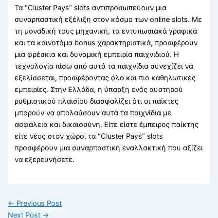
Τα “Cluster Pays” slots αντιπροσωπεύουν μια
συναρπαστική εξέλιξη στον κόσμο των online slots. Με
τη μοναδική τους μηχανική, τα εντυπωσιακά γραφικά
και τα καινοτόμα bonus χαρακτηριστικά, προσφέρουν
μια φρέσκια και δυναμική εμπειρία παιχνιδιού. Η
τεχνολογία πίσω από αυτά τα παιχνίδια συνεχίζει να
εξελίσσεται, προσφέροντας όλο και πιο καθηλωτικές
εμπειρίες. Στην Ελλάδα, η ύπαρξη ενός αυστηρού
ρυθμιστικού πλαισίου διασφαλίζει ότι οι παίκτες
μπορούν να απολαύσουν αυτά τα παιχνίδια με
ασφάλεια και δικαιοσύνη. Είτε είστε έμπειρος παίκτης
είτε νέος στον χώρο, τα “Cluster Pays” slots
προσφέρουν μια συναρπαστική εναλλακτική που αξίζει
να εξερευνήσετε.
←
Previous Post
Next Post
→