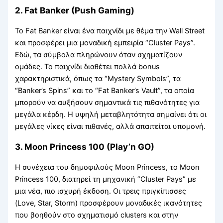
2. Fat Banker (Push Gaming)
Το Fat Banker είναι ένα παιχνίδι με θέμα την Wall Street
και προσφέρει μια μοναδική εμπειρία “Cluster Pays”.
Εδώ, τα σύμβολα πληρώνουν όταν σχηματίζουν
ομάδες. Το παιχνίδι διαθέτει πολλά bonus
χαρακτηριστικά, όπως τα “Mystery Symbols”, τα
“Banker’s Spins” και το “Fat Banker’s Vault”, τα οποία
μπορούν να αυξήσουν σημαντικά τις πιθανότητες για
μεγάλα κέρδη. Η υψηλή μεταβλητότητα σημαίνει ότι οι
μεγάλες νίκες είναι πιθανές, αλλά απαιτείται υπομονή.
3. Moon Princess 100 (Play’n GO)
Η συνέχεια του δημοφιλούς Moon Princess, το Moon
Princess 100, διατηρεί τη μηχανική “Cluster Pays” με
μια νέα, πιο ισχυρή έκδοση. Οι τρεις πριγκίπισσες
(Love, Star, Storm) προσφέρουν μοναδικές ικανότητες
που βοηθούν στο σχηματισμό clusters και στην