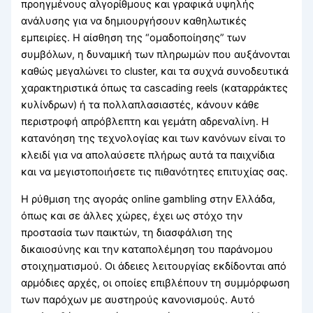
προηγμένους αλγορίθμους και γραφικά υψηλής
ανάλυσης για να δημιουργήσουν καθηλωτικές
εμπειρίες. Η αίσθηση της “ομαδοποίησης” των
συμβόλων, η δυναμική των πληρωμών που αυξάνονται
καθώς μεγαλώνει το cluster, και τα συχνά συνοδευτικά
χαρακτηριστικά όπως τα cascading reels (καταρράκτες
κυλίνδρων) ή τα πολλαπλασιαστές, κάνουν κάθε
περιστροφή απρόβλεπτη και γεμάτη αδρεναλίνη. Η
κατανόηση της τεχνολογίας και των κανόνων είναι το
κλειδί για να απολαύσετε πλήρως αυτά τα παιχνίδια
και να μεγιστοποιήσετε τις πιθανότητες επιτυχίας σας.
Η ρύθμιση της αγοράς online gambling στην Ελλάδα,
όπως και σε άλλες χώρες, έχει ως στόχο την
προστασία των παικτών, τη διασφάλιση της
δικαιοσύνης και την καταπολέμηση του παράνομου
στοιχηματισμού. Οι άδειες λειτουργίας εκδίδονται από
αρμόδιες αρχές, οι οποίες επιβλέπουν τη συμμόρφωση
των παρόχων με αυστηρούς κανονισμούς. Αυτό