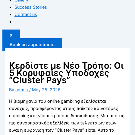
Success Stories
Contact us
X
Book an appointment
Κερδίστε με Νέο Τρόπο: Οι
5 Κορυφαίες Υποδοχές
“Cluster Pays”
By
admin
/
May 25, 2026
Η βιομηχανία του online gambling εξελίσσεται
συνεχώς, προσφέροντας στους παίκτες καινοτόμες
εμπειρίες και νέους τρόπους διασκέδασης. Μια από τις
πιο συναρπαστικές εξελίξεις των τελευταίων ετών
είναι η εμφάνιση των “Cluster Pays” slots. Αυτά τα