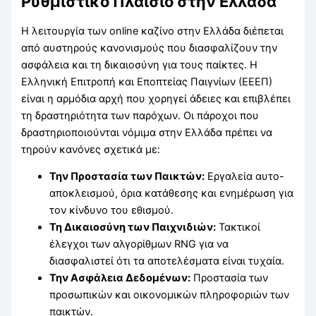
Ρυθμιστικό Πλαίσιο στην Ελλάδα
Η λειτουργία των online καζίνο στην Ελλάδα διέπεται
από αυστηρούς κανονισμούς που διασφαλίζουν την
ασφάλεια και τη δικαιοσύνη για τους παίκτες. Η
Ελληνική Επιτροπή και Εποπτείας Παιγνίων (ΕΕΕΠ)
είναι η αρμόδια αρχή που χορηγεί άδειες και επιβλέπει
τη δραστηριότητα των παρόχων. Οι πάροχοι που
δραστηριοποιούνται νόμιμα στην Ελλάδα πρέπει να
τηρούν κανόνες σχετικά με:
Την Προστασία των Παικτών:
Εργαλεία αυτο-
αποκλεισμού, όρια κατάθεσης και ενημέρωση για
τον κίνδυνο του εθισμού.
Τη Δικαιοσύνη των Παιχνιδιών:
Τακτικοί
έλεγχοι των αλγορίθμων RNG για να
διασφαλιστεί ότι τα αποτελέσματα είναι τυχαία.
Την Ασφάλεια Δεδομένων:
Προστασία των
προσωπικών και οικονομικών πληροφοριών των
παικτών.