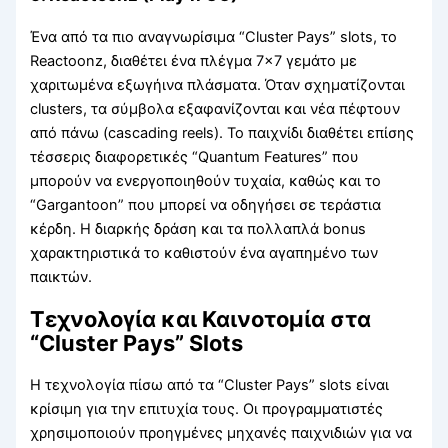
Ένα από τα πιο αναγνωρίσιμα “Cluster Pays” slots, το
Reactoonz, διαθέτει ένα πλέγμα 7×7 γεμάτο με
χαριτωμένα εξωγήινα πλάσματα. Όταν σχηματίζονται
clusters, τα σύμβολα εξαφανίζονται και νέα πέφτουν
από πάνω (cascading reels). Το παιχνίδι διαθέτει επίσης
τέσσερις διαφορετικές “Quantum Features” που
μπορούν να ενεργοποιηθούν τυχαία, καθώς και το
“Gargantoon” που μπορεί να οδηγήσει σε τεράστια
κέρδη. Η διαρκής δράση και τα πολλαπλά bonus
χαρακτηριστικά το καθιστούν ένα αγαπημένο των
παικτών.
Τεχνολογία και Καινοτομία στα
“Cluster Pays” Slots
Η τεχνολογία πίσω από τα “Cluster Pays” slots είναι
κρίσιμη για την επιτυχία τους. Οι προγραμματιστές
χρησιμοποιούν προηγμένες μηχανές παιχνιδιών για να