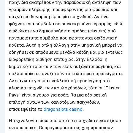
παιχνίδια ανατρέπουν την παραδοσιακή αντίληψη των
γραμμών πληρωμής, προσφέροντας μια φρέσκια και
συχνά πιο δυναμική εμπειρία παιχνιδιού. Αντί να
ψάχνετε για σύμβολα σε συγκεκριμένες γραμμές, εδώ
επιδιώκετε να δημιουργήσετε ομάδες (clusters) από
πανομοιότυπα σύμβολα που εφάπτονται οριζόντια ή
κάθετα. Αυτή η απλή αλλαγή στην μηχανική μπορεί να
οδηγήσει σε απρόσμενα μεγάλα κέρδη και μια εντελώς
διαφορετική αίσθηση επιτυχίας. Στην Ελλάδα, η
δημοτικότητα αυτών των slots αυξάνεται ραγδαία, και
πολλοί παίκτες αναζητούν τα καλύτερα παραδείγματα.
Αν ψάχνετε για μια εναλλακτική προσέγγιση στο
κλασικό παιχνίδι των κουλοχέρηδων, τότε οι “Cluster
Pays” είναι σίγουρα για εσάς. Για μια εξαιρετική
επιλογή αυτών των καινοτόμων παιχνιδιών,
επισκεφθείτε το
dragonslots casino
.
Η τεχνολογία πίσω από αυτά τα παιχνίδια είναι εξίσου
εντυπωσιακή. Οι προγραμματιστές χρησιμοποιούν