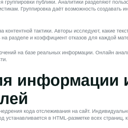
я группировки публики. Аналитики разделяют польз
истикам. Группировка даёт возможность создавать 
а контентной тактики. Авторы исследуют, какие текс
 на разделе и коэффициент отказов для каждой мат
лючений на базе реальных информации. Онлайн ана
ти.
ия информации 
елей
внедрения кода отслеживания на сайт. Индивидуаль
д устанавливается в HTML-разметке всех страниц, 