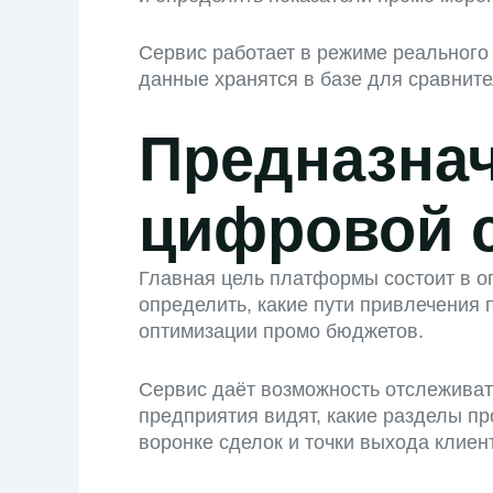
Сервис работает в режиме реального
данные хранятся в базе для сравните
Предназнач
цифровой с
Главная цель платформы состоит в о
определить, какие пути привлечения
оптимизации промо бюджетов.
Сервис даёт возможность отслеживат
предприятия видят, какие разделы п
воронке сделок и точки выхода клиен