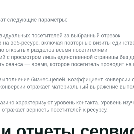
жат следующие параметры:
видуальных посетителей за выбранный отрезок
 на веб-ресурс, включая повторные визиты единств
о открытых разделов всеми посетителями
сий с просмотром лишь единственной страницы без 
 сеанса — время, которое посетитель проводит на 
ыполнение бизнес-целей. Коэффициент конверсии о
 конверсии отражает материальный выражение выпо
зино характеризуют уровень контакта. Уровень изу
 отражает верность посетителей к ресурсу.
и отчеты серви