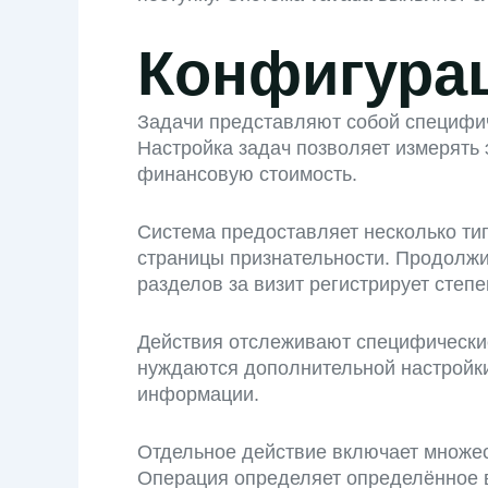
Конфигурац
Задачи представляют собой специфич
Настройка задач позволяет измерять 
финансовую стоимость.
Система предоставляет несколько ти
страницы признательности. Продолжи
разделов за визит регистрирует степ
Действия отслеживают специфические 
нуждаются дополнительной настройки 
информации.
Отдельное действие включает множес
Операция определяет определённое в