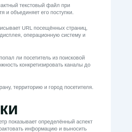
пактный текстовый файл при
я и объединяет его поступки.
писывает URL посещённых страниц,
дисплея, операционную систему и
опал ли посетитель из поисковой
ожность конкретизировать каналы до
ану, территорию и город посетителя.
ки
етр показывает определённый аспект
трактовать информацию и выносить