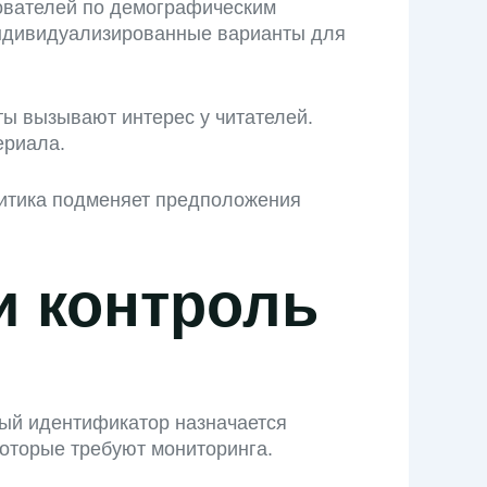
ователей по демографическим
индивидуализированные варианты для
ты вызывают интерес у читателей.
ериала.
литика подменяет предположения
и контроль
ный идентификатор назначается
которые требуют мониторинга.