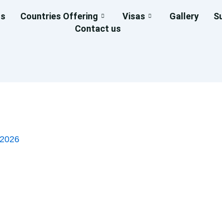
us
Countries Offering
Visas
Gallery
S
Contact us
 ANALYTICS И КАК ОН ДЕЙ
 2026
ТАКОЕ G