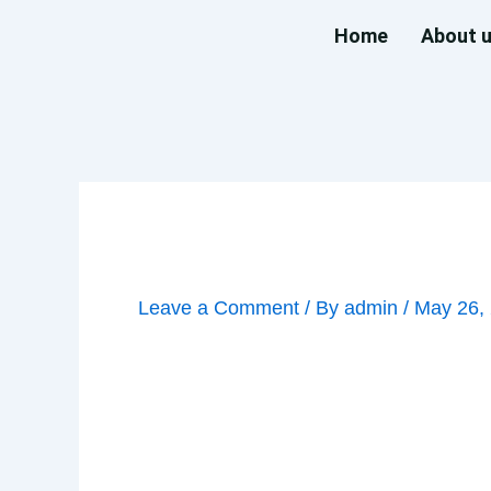
Skip
Home
About 
to
content
ЧТО ТАКОЕ GOOGLE
Leave a Comment
/ By
admin
/
May 26,
ЧТО 