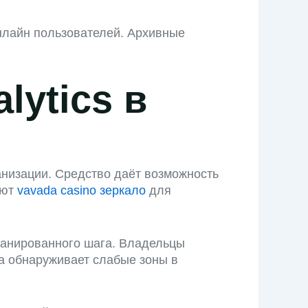
нлайн пользователей. Архивные
lytics в
низации. Средство даёт возможность
уют
vavada casino зеркало
для
ланированного шага. Владельцы
а обнаруживает слабые зоны в