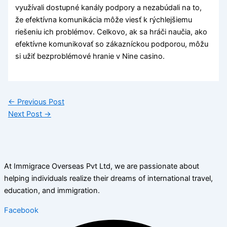
využívali dostupné kanály podpory a nezabúdali na to,
že efektívna komunikácia môže viesť k rýchlejšiemu
riešeniu ich problémov. Celkovo, ak sa hráči naučia, ako
efektívne komunikovať so zákazníckou podporou, môžu
si užiť bezproblémové hranie v Nine casino.
←
Previous Post
Next Post
→
At Immigrace Overseas Pvt Ltd, we are passionate about
helping individuals realize their dreams of international travel,
education, and immigration.
Facebook