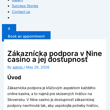
Success Stories
Contact us
X
Book an appointment
Zákaznícka podpora v Nine
casino a jej dostupnosť
By
admin
/
May 26, 2026
Úvod
Zákaznícka podpora je kľúčovým aspektom každého
online kasína, a to najmä pre skúsených hráčov na
Slovensku. V Nine casino je dostupnosť zákazníckej
podpory navrhnutá tak, aby uspokojila potreby hráčov,