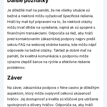
Ďalšie poznatky
Je dôležité mať na pamäti, že nie všetky situácie sú
bežné a niektoré môžu vyžadovať špecifické riešenia.
Hráči by mali byť pripravení na to, že niektoré otázky
môžu trvať dlhšie na vyriešenie, najmä ak sú spojené s
finančnými transakciami. Odporúča sa tiež, aby hráči
pred kontaktovaním zákazníckej podpory najprv prešli
sekciu FAQ na webovej stránke kasína, kde môžu nájsť
odpovede na bežné otázky. Taktiež je dobré mať na
pamäti, že kvalitná komunikácia s podporou môže
výrazne zlepšiť šance na rýchle a efektívne riešenie
problémov.
Záver
Na záver, zákaznícka podpora v Nine casino je dôležitým
aspektom, ktorý môže ovplyvniť celkovú skúsenosť
hráčov. Jej dostupnosť a kvalita sú kľúčové pre udržanie
spokojnosti a dôvery hráčov. Odporúča sa, aby hráči