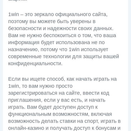
1win – это зеркало официального сайта,
поэтому вы можете быть уверены в
безопасности и надежности своих данных.
Вам не нужно беспокоиться о том, что ваша
информация будет использована не по
назначению, потому что 1win использует
современные технологии для защиты вашей
конфиденциальности.
Если вы ищете способ, как начать играть на
1win, то вам нужно просто
зарегистрироваться на сайте, ввести код
приглашения, если у вас есть, и начать
играть. Вам будет доступен доступ к
функциональным возможностям, включая
возможность делать ставки на спорт, играть в
онлайн-казино и получать доступ к бонусам и