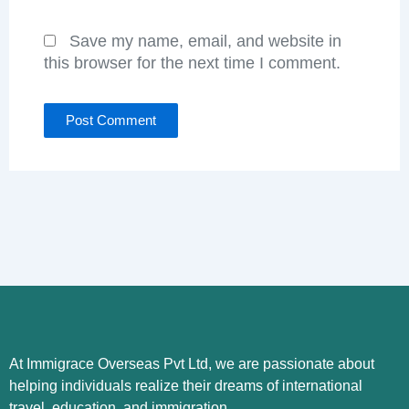
Save my name, email, and website in
this browser for the next time I comment.
At Immigrace Overseas Pvt Ltd, we are passionate about
helping individuals realize their dreams of international
travel, education, and immigration.