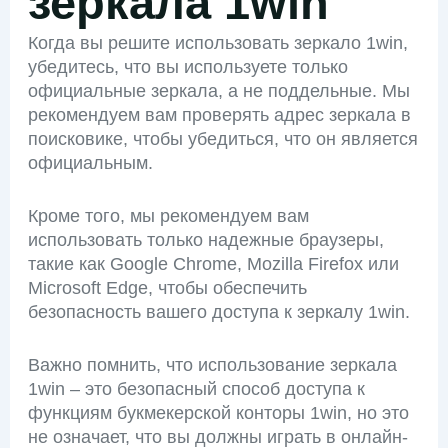
зеркала 1win
Когда вы решите использовать зеркало 1win,
убедитесь, что вы используете только
официальные зеркала, а не поддельные. Мы
рекомендуем вам проверять адрес зеркала в
поисковике, чтобы убедиться, что он является
официальным.
Кроме того, мы рекомендуем вам
использовать только надежные браузеры,
такие как Google Chrome, Mozilla Firefox или
Microsoft Edge, чтобы обеспечить
безопасность вашего доступа к зеркалу 1win.
Важно помнить, что использование зеркала
1win – это безопасный способ доступа к
функциям букмекерской конторы 1win, но это
не означает, что вы должны играть в онлайн-