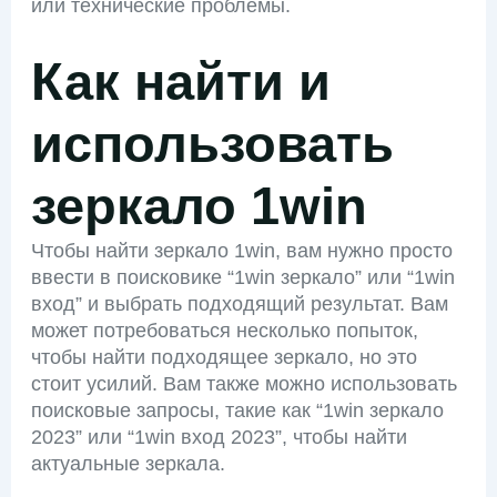
или технические проблемы.
Как найти и
использовать
зеркало 1win
Чтобы найти зеркало 1win, вам нужно просто
ввести в поисковике “1win зеркало” или “1win
вход” и выбрать подходящий результат. Вам
может потребоваться несколько попыток,
чтобы найти подходящее зеркало, но это
стоит усилий. Вам также можно использовать
поисковые запросы, такие как “1win зеркало
2023” или “1win вход 2023”, чтобы найти
актуальные зеркала.