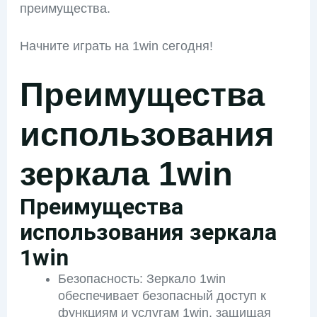
преимущества.
Начните играть на 1win сегодня!
Преимущества
использования
зеркала 1win
Преимущества
использования зеркала
1win
Безопасность: Зеркало 1win
обеспечивает безопасный доступ к
функциям и услугам 1win, защищая