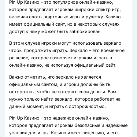
Pin Up Казино – это популярное онлайн-казино,
которое предлагает игрокам широкий спектр игр,
включая слоты, карточные игры и рулетку. Казино
имеет официальный сайт, но в некоторых случаях
доступ к нему может быть заблокирован.
В этом случае игроки могут использовать зеркало,
чтобы продолжить играть. Зеркало – это временное
решение, которое позволяет игрокам играть в
онлайн-казино, не используя официальный сайт.
Важно отметить, что зеркало не является
официальным сайтом, и игроки должны быть
осторожны, чтобы не потерять свои деньги. Вам
нужно только найти зеркало, которое работает на
данный момент, и играть с осторожностью.
Pin Up Казино – это надежное онлайн-казино,
которое предлагает игрокам безопасные и надежные
условия для игры. Казино имеет лицензию, и его