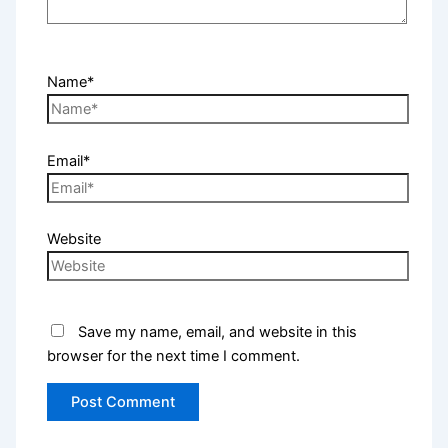
Name*
Email*
Website
Save my name, email, and website in this
browser for the next time I comment.