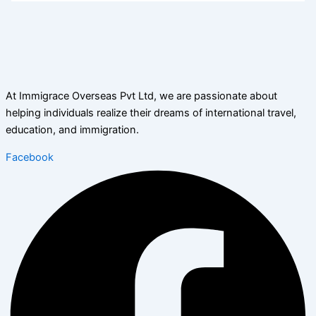
At Immigrace Overseas Pvt Ltd, we are passionate about
helping individuals realize their dreams of international travel,
education, and immigration.
Facebook