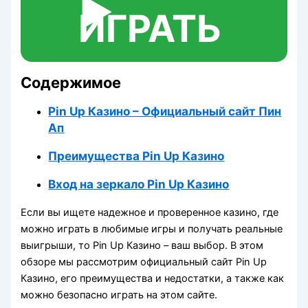
▶️
ИГРАТЬ
Содержимое
Pin Up Казино – Официальный сайт Пин
Ап
Преимущества Pin Up Казино
Вход на зеркало Pin Up Казино
Если вы ищете надежное и проверенное казино, где
можно играть в любимые игры и получать реальные
выигрыши, то Pin Up Казино – ваш выбор. В этом
обзоре мы рассмотрим официальный сайт Pin Up
Казино, его преимущества и недостатки, а также как
можно безопасно играть на этом сайте.