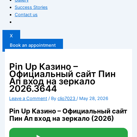
Success Stories
Contact us
X
Book an appointment
Pin Up Казино –
Официальный сайт Пин
Ап вход на зеркало
2026.3644
Leave a Comment
/ By
clio7023
/
May 28, 2026
Pin Up Казино – Официальный сайт
Пин Ап вход на зеркало (2026)