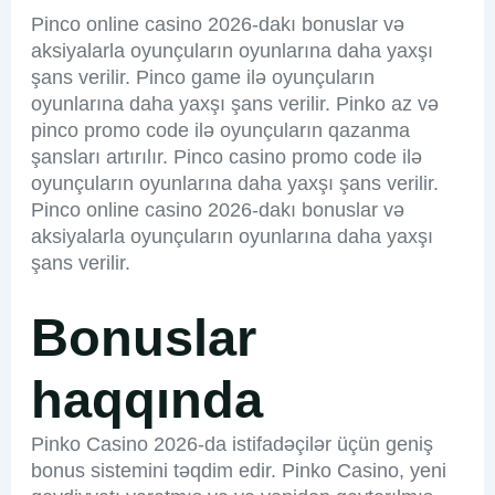
Pinco online casino 2026-dakı bonuslar və
aksiyalarla oyunçuların oyunlarına daha yaxşı
şans verilir. Pinco game ilə oyunçuların
oyunlarına daha yaxşı şans verilir. Pinko az və
pinco promo code ilə oyunçuların qazanma
şansları artırılır. Pinco casino promo code ilə
oyunçuların oyunlarına daha yaxşı şans verilir.
Pinco online casino 2026-dakı bonuslar və
aksiyalarla oyunçuların oyunlarına daha yaxşı
şans verilir.
Bonuslar
haqqında
Pinko Casino 2026-da istifadəçilər üçün geniş
bonus sistemini təqdim edir. Pinko Casino, yeni