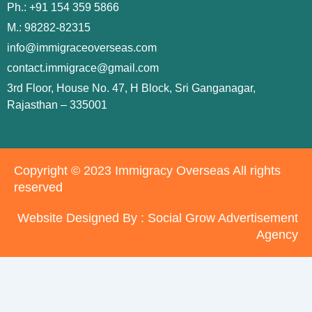
Ph.: +91 154 359 5866
Μ.: 98282-82315
info@immigraceoverseas.com
contact.immigrace@gmail.com
3rd Floor, House No. 47, H Block, Sri Ganganagar,
Rajasthan – 335001
Copyright © 2023 Immigracy Overseas All rights
reserved
Website Designed By : Social Grow Advertisement
Agency