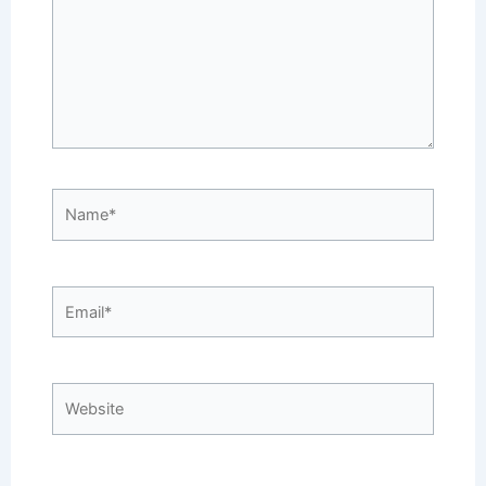
Name*
Email*
Website