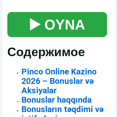
ОНЛАЙН)
▶️ OYNA
Содержимое
Pinco Online Kazino
2026 – Bonuslar və
Aksiyalar
Bonuslar haqqında
Bonusların təqdimi və