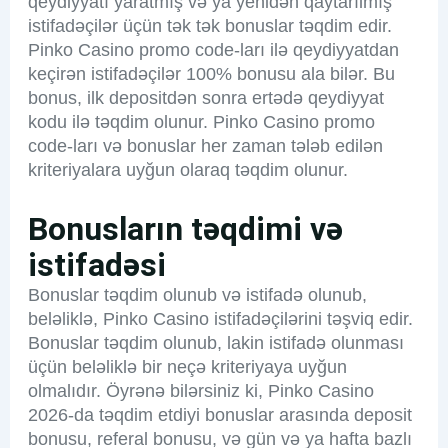
qeydiyyatı yaratmış və ya yenidən qaytarılmış
istifadəçilər üçün tək tək bonuslar təqdim edir.
Pinko Casino promo code-ları ilə qeydiyyatdan
keçirən istifadəçilər 100% bonusu ala bilər. Bu
bonus, ilk depositdən sonra ertədə qeydiyyat
kodu ilə təqdim olunur. Pinko Casino promo
code-ları və bonuslar her zaman tələb edilən
kriteriyalara uyğun olaraq təqdim olunur.
Bonusların təqdimi və
istifadəsi
Bonuslar təqdim olunub və istifadə olunub,
beləliklə, Pinko Casino istifadəçilərini təşviq edir.
Bonuslar təqdim olunub, lakin istifadə olunması
üçün beləliklə bir neçə kriteriyaya uyğun
olmalıdır. Öyrənə bilərsiniz ki, Pinko Casino
2026-da təqdim etdiyi bonuslar arasında deposit
bonusu, referal bonusu, və gün və ya hafta bazlı