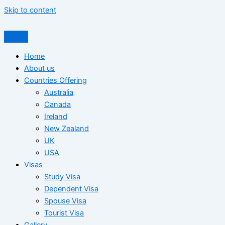
Skip to content
Home
About us
Countries Offering
Australia
Canada
Ireland
New Zealand
UK
USA
Visas
Study Visa
Dependent Visa
Spouse Visa
Tourist Visa
Gallery