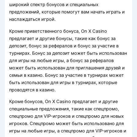
широкий спектр бонусов и специальных
предложений, которые помогут вам начать играть и
наслаждаться игрой.
Кроме приветственного бонуса, On X Casino
предлагает и другие бонусы, такие как бонус за
депозит, бонус за рефералов и бонус за участие в
турнирах. Бонус за депозит может быть использован
для игры на любые игры, а бонус за рефералов
может быть использован для приглашения друзей и
семьи в казино. Бонус за участие в турнирах может
быть использован для игры в турнирах, которые
проводятся в казино.
Кроме бонусов, On X Casino предлагает и другие
специальные предложения, такие как спецпромо,
спецпромо для VIP-игроков и спецпромо для новых
игроков. Спецпромо может быть использовано для
игры на любые игры, а спецпромо для VIP-игроков и