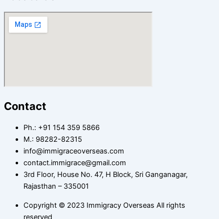
Contact
Ph.: +91 154 359 5866
Μ.: 98282-82315
info@immigraceoverseas.com
contact.immigrace@gmail.com
3rd Floor, House No. 47, H Block, Sri Ganganagar,
Rajasthan – 335001
Copyright © 2023 Immigracy Overseas All rights
reserved