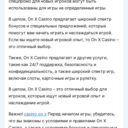
спецпромо для новых игроков могут быть
использованы для игры на определенные игры.
В целом, On X Casino предлагает широкий спектр
бонусов и специальных предложений, которые
помогут вам начать играть и наслаждаться игрой.
Если вы ищете новый игровой опыт, то On X Casino –
это отличный выбор.
Также, On X Casino предлагает и другие услуги,
такие как 24/7 поддержка, безопасность и
конфиденциальность, а также широкий спектр игр,
включая слоты, карточные игры и рулетку.
В целом, On X Casino – это отличный выбор для
игроков, которые ищут новый игровой опыт и
наслаждение игрой.
Важно!
casino on x
Перед началом игры, убедитесь,
что вы знакомы с условиями и правилами On X
Casino, а также с условиями бонусов и специальных