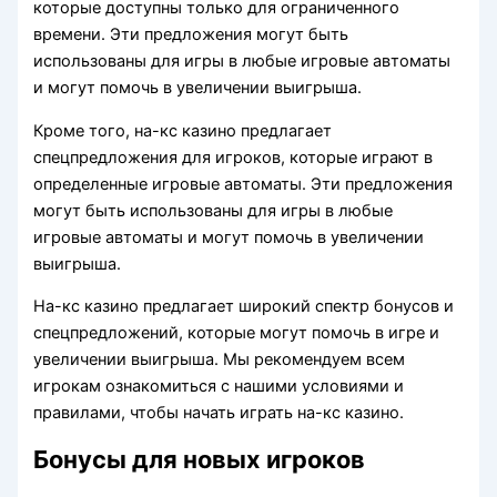
которые доступны только для ограниченного
времени. Эти предложения могут быть
использованы для игры в любые игровые автоматы
и могут помочь в увеличении выигрыша.
Кроме того, на-кс казино предлагает
спецпредложения для игроков, которые играют в
определенные игровые автоматы. Эти предложения
могут быть использованы для игры в любые
игровые автоматы и могут помочь в увеличении
выигрыша.
На-кс казино предлагает широкий спектр бонусов и
спецпредложений, которые могут помочь в игре и
увеличении выигрыша. Мы рекомендуем всем
игрокам ознакомиться с нашими условиями и
правилами, чтобы начать играть на-кс казино.
Бонусы для новых игроков