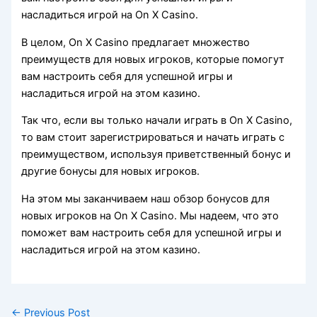
насладиться игрой на On X Casino.
В целом, On X Casino предлагает множество
преимуществ для новых игроков, которые помогут
вам настроить себя для успешной игры и
насладиться игрой на этом казино.
Так что, если вы только начали играть в On X Casino,
то вам стоит зарегистрироваться и начать играть с
преимуществом, используя приветственный бонус и
другие бонусы для новых игроков.
На этом мы заканчиваем наш обзор бонусов для
новых игроков на On X Casino. Мы надеем, что это
поможет вам настроить себя для успешной игры и
насладиться игрой на этом казино.
←
Previous Post