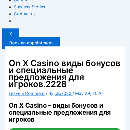
Success Stories
Contact us
X
Book an appointment
On X Casino виды бонусов
и специальные
предложения для
игроков.2228
Leave a Comment
/ By
clio7023
/
May 29, 2026
On X Casino – виды бонусов и
специальные предложения для
игроков