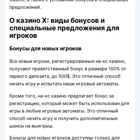
предложений.
О казино X: виды бонусов и
специальные предложения для
игроков
Бонусы для новых игроков
Все новые игроки, регистрированные на-кс казино,
получают приветственный бонус в размере 100% от
первого депозита, до 500$. Это отличный способ
начать игру и испытать наши игровые автоматы.
Кроме того, на-кс казино предлагает бонус за
регистрацию, который может быть использован для
игры в любые игровые автоматы. Это отличный
способ начать игру и получить дополнительные
шансы на выигрыш.
Бонусы для новых игроков доступны только для