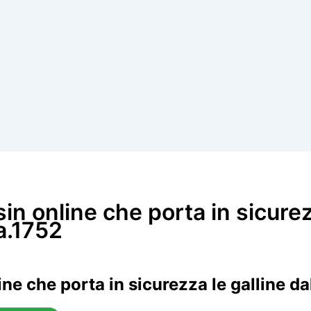
in online che porta in sicurez
da.1752
ne che porta in sicurezza le galline dal