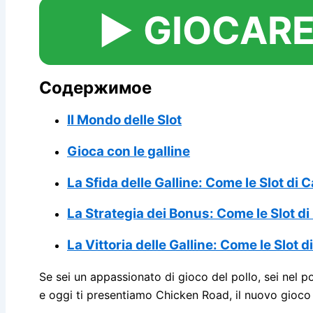
▶️ GIOCAR
Содержимое
Il Mondo delle Slot
Gioca con le galline
La Sfida delle Galline: Come le Slot di 
La Strategia dei Bonus: Come le Slot di
La Vittoria delle Galline: Come le Slot 
Se sei un appassionato di gioco del pollo, sei nel po
e oggi ti presentiamo Chicken Road, il nuovo gioco di