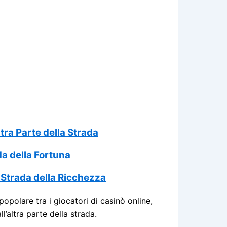
ltra Parte della Strada
da della Fortuna
a Strada della Ricchezza
popolare tra i giocatori di casinò online,
l’altra parte della strada.