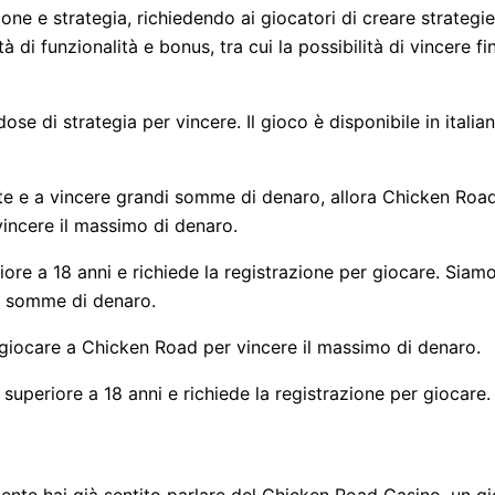
ione e strategia, richiedendo ai giocatori di creare strategi
 di funzionalità e bonus, tra cui la possibilità di vincere fi
ose di strategia per vincere. Il gioco è disponibile in ital
te e a vincere grandi somme di denaro, allora Chicken Road
 vincere il massimo di denaro.
iore a 18 anni e richiede la registrazione per giocare. Siamo
i somme di denaro.
a giocare a Chicken Road per vincere il massimo di denaro.
à superiore a 18 anni e richiede la registrazione per giocare.
ente hai già sentito parlare del Chicken Road Casino, un gi