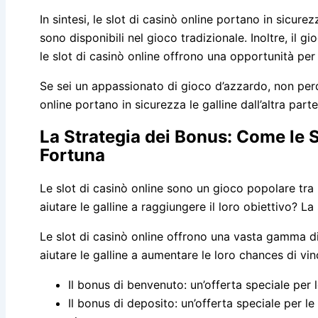
In sintesi, le slot di casinò online portano in sicure
sono disponibili nel gioco tradizionale. Inoltre, il g
le slot di casinò online offrono una opportunità per i 
Se sei un appassionato di gioco d’azzardo, non perde
online portano in sicurezza le galline dall’altra parte
La Strategia dei Bonus: Come le Sl
Fortuna
Le slot di casinò online sono un gioco popolare tra 
aiutare le galline a raggiungere il loro obiettivo? La
Le slot di casinò online offrono una vasta gamma d
aiutare le galline a aumentare le loro chances di vin
Il bonus di benvenuto: un’offerta speciale per l
Il bonus di deposito: un’offerta speciale per l