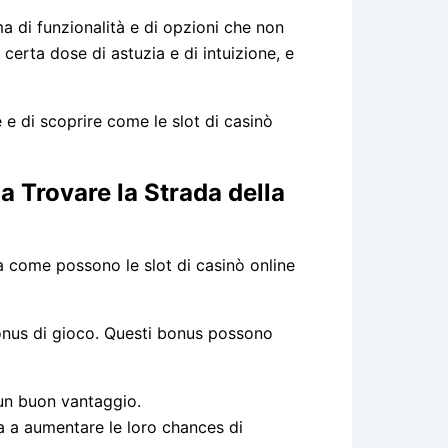
mma di funzionalità e di opzioni che non
 certa dose di astuzia e di intuizione, e
 e di scoprire come le slot di casinò
a Trovare la Strada della
Ma come possono le slot di casinò online
bonus di gioco. Questi bonus possono
n un buon vantaggio.
ta a aumentare le loro chances di