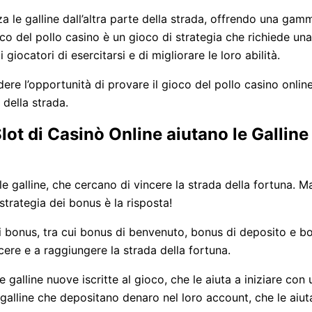
zza le galline dall’altra parte della strada, offrendo una ga
ioco del pollo casino è un gioco di strategia che richiede una
giocatori di esercitarsi e di migliorare le loro abilità.
re l’opportunità di provare il gioco del pollo casino online
 della strada.
ot di Casinò Online aiutano le Galline 
le galline, che cercano di vincere la strada della fortuna. 
 strategia dei bonus è la risposta!
i bonus, tra cui bonus di benvenuto, bonus di deposito e 
cere e a raggiungere la strada della fortuna.
e galline nuove iscritte al gioco, che le aiuta a iniziare co
e galline che depositano denaro nel loro account, che le aiu