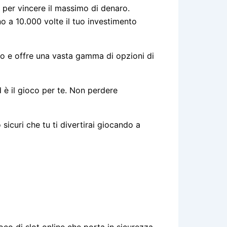
e per vincere il massimo di denaro.
no a 10.000 volte il tuo investimento
iano e offre una vasta gamma di opzioni di
 è il gioco per te. Non perdere
 sicuri che tu ti divertirai giocando a
oco di slot online che porta in sicurezza