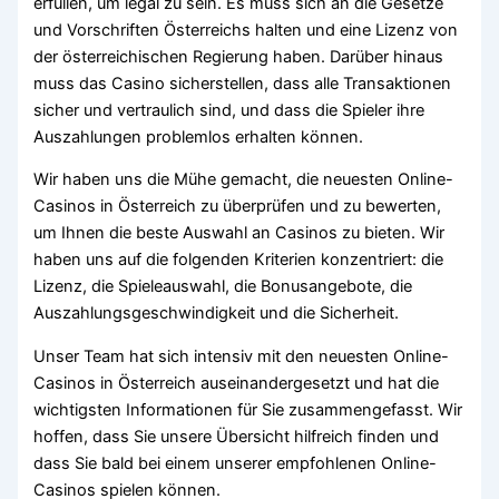
erfüllen, um legal zu sein. Es muss sich an die Gesetze
und Vorschriften Österreichs halten und eine Lizenz von
der österreichischen Regierung haben. Darüber hinaus
muss das Casino sicherstellen, dass alle Transaktionen
sicher und vertraulich sind, und dass die Spieler ihre
Auszahlungen problemlos erhalten können.
Wir haben uns die Mühe gemacht, die neuesten Online-
Casinos in Österreich zu überprüfen und zu bewerten,
um Ihnen die beste Auswahl an Casinos zu bieten. Wir
haben uns auf die folgenden Kriterien konzentriert: die
Lizenz, die Spieleauswahl, die Bonusangebote, die
Auszahlungsgeschwindigkeit und die Sicherheit.
Unser Team hat sich intensiv mit den neuesten Online-
Casinos in Österreich auseinandergesetzt und hat die
wichtigsten Informationen für Sie zusammengefasst. Wir
hoffen, dass Sie unsere Übersicht hilfreich finden und
dass Sie bald bei einem unserer empfohlenen Online-
Casinos spielen können.