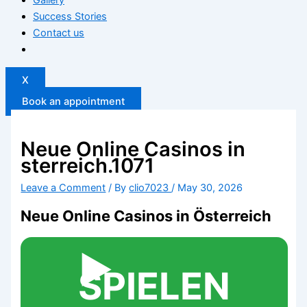
Success Stories
Contact us
X
Book an appointment
Neue Online Casinos in
sterreich.1071
Leave a Comment
/ By
clio7023
/
May 30, 2026
Neue Online Casinos in Österreich
▶️
SPIELEN