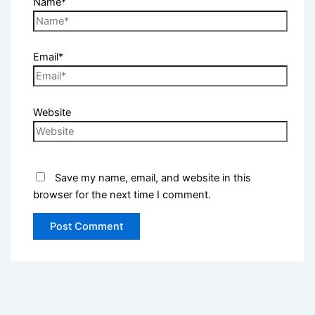
Name*
Email*
Website
Save my name, email, and website in this
browser for the next time I comment.