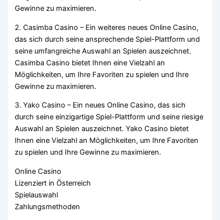
Gewinne zu maximieren.
2. Casimba Casino – Ein weiteres neues Online Casino,
das sich durch seine ansprechende Spiel-Plattform und
seine umfangreiche Auswahl an Spielen auszeichnet.
Casimba Casino bietet Ihnen eine Vielzahl an
Möglichkeiten, um Ihre Favoriten zu spielen und Ihre
Gewinne zu maximieren.
3. Yako Casino – Ein neues Online Casino, das sich
durch seine einzigartige Spiel-Plattform und seine riesige
Auswahl an Spielen auszeichnet. Yako Casino bietet
Ihnen eine Vielzahl an Möglichkeiten, um Ihre Favoriten
zu spielen und Ihre Gewinne zu maximieren.
Online Casino
Lizenziert in Österreich
Spielauswahl
Zahlungsmethoden