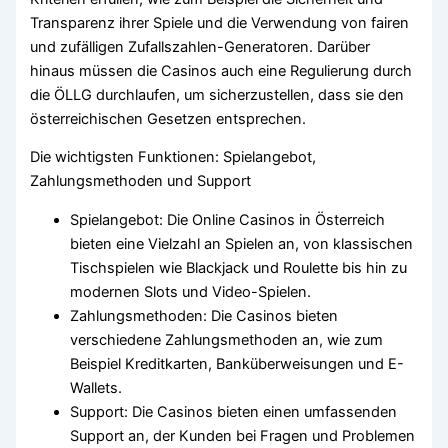
Transparenz ihrer Spiele und die Verwendung von fairen
und zufälligen Zufallszahlen-Generatoren. Darüber
hinaus müssen die Casinos auch eine Regulierung durch
die ÖLLG durchlaufen, um sicherzustellen, dass sie den
österreichischen Gesetzen entsprechen.
Die wichtigsten Funktionen: Spielangebot,
Zahlungsmethoden und Support
Spielangebot: Die Online Casinos in Österreich
bieten eine Vielzahl an Spielen an, von klassischen
Tischspielen wie Blackjack und Roulette bis hin zu
modernen Slots und Video-Spielen.
Zahlungsmethoden: Die Casinos bieten
verschiedene Zahlungsmethoden an, wie zum
Beispiel Kreditkarten, Banküberweisungen und E-
Wallets.
Support: Die Casinos bieten einen umfassenden
Support an, der Kunden bei Fragen und Problemen