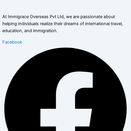
At Immigrace Overseas Pvt Ltd, we are passionate about
helping individuals realize their dreams of international travel,
education, and immigration.
Facebook