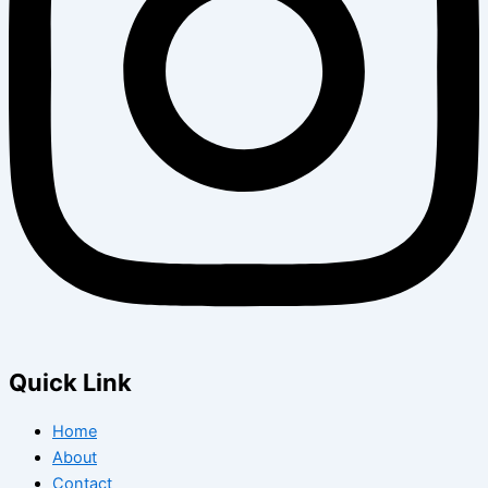
Quick Link
Home
About
Contact