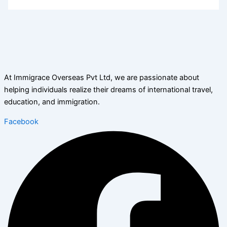
At Immigrace Overseas Pvt Ltd, we are passionate about
helping individuals realize their dreams of international travel,
education, and immigration.
Facebook