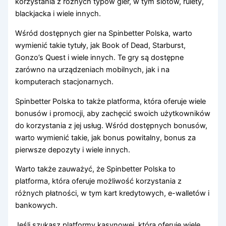
korzystania z różnych typów gier, w tym slotów, rulety,
blackjacka i wiele innych.
Wśród dostępnych gier na Spinbetter Polska, warto
wymienić takie tytuły, jak Book of Dead, Starburst,
Gonzo’s Quest i wiele innych. Te gry są dostępne
zarówno na urządzeniach mobilnych, jak i na
komputerach stacjonarnych.
Spinbetter Polska to także platforma, która oferuje wiele
bonusów i promocji, aby zachęcić swoich użytkowników
do korzystania z jej usług. Wśród dostępnych bonusów,
warto wymienić takie, jak bonus powitalny, bonus za
pierwsze depozyty i wiele innych.
Warto także zauważyć, że Spinbetter Polska to
platforma, która oferuje możliwość korzystania z
różnych płatności, w tym kart kredytowych, e-walletów i
bankowych.
Jeśli szukasz platformy kasynowej, która oferuje wiele