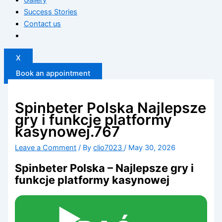
Success Stories
Contact us
X
Book an appointment
Spinbeter Polska Najlepsze
gry i funkcje platformy
kasynowej.767
Leave a Comment
/ By
clio7023
/
May 30, 2026
Spinbeter Polska – Najlepsze gry i
funkcje platformy kasynowej
▶️