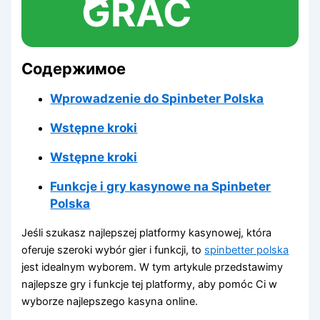
GRAĆ
Содержимое
Wprowadzenie do Spinbeter Polska
Wstępne kroki
Wstępne kroki
Funkcje i gry kasynowe na Spinbeter
Polska
Jeśli szukasz najlepszej platformy kasynowej, która
oferuje szeroki wybór gier i funkcji, to
spinbetter polska
jest idealnym wyborem. W tym artykule przedstawimy
najlepsze gry i funkcje tej platformy, aby pomóc Ci w
wyborze najlepszego kasyna online.