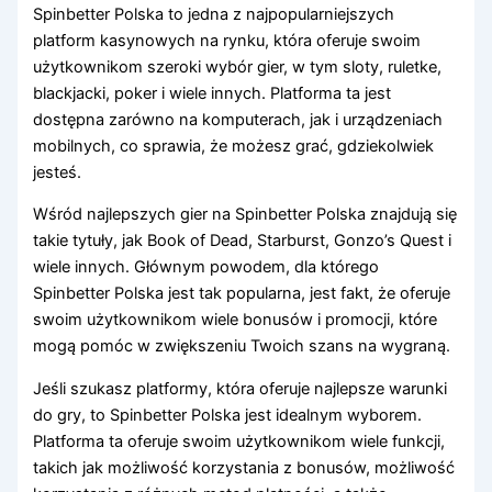
Spinbetter Polska to jedna z najpopularniejszych
platform kasynowych na rynku, która oferuje swoim
użytkownikom szeroki wybór gier, w tym sloty, ruletke,
blackjacki, poker i wiele innych. Platforma ta jest
dostępna zarówno na komputerach, jak i urządzeniach
mobilnych, co sprawia, że możesz grać, gdziekolwiek
jesteś.
Wśród najlepszych gier na Spinbetter Polska znajdują się
takie tytuły, jak Book of Dead, Starburst, Gonzo’s Quest i
wiele innych. Głównym powodem, dla którego
Spinbetter Polska jest tak popularna, jest fakt, że oferuje
swoim użytkownikom wiele bonusów i promocji, które
mogą pomóc w zwiększeniu Twoich szans na wygraną.
Jeśli szukasz platformy, która oferuje najlepsze warunki
do gry, to Spinbetter Polska jest idealnym wyborem.
Platforma ta oferuje swoim użytkownikom wiele funkcji,
takich jak możliwość korzystania z bonusów, możliwość