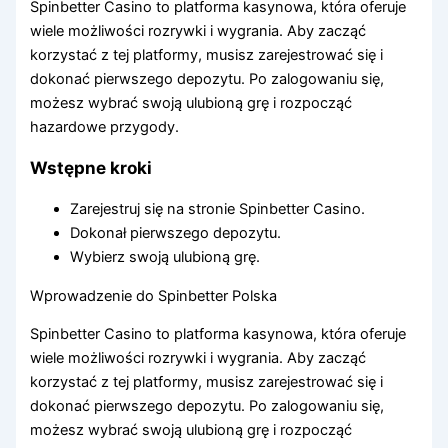
Spinbetter Casino to platforma kasynowa, która oferuje
wiele możliwości rozrywki i wygrania. Aby zacząć
korzystać z tej platformy, musisz zarejestrować się i
dokonać pierwszego depozytu. Po zalogowaniu się,
możesz wybrać swoją ulubioną grę i rozpocząć
hazardowe przygody.
Wstępne kroki
Zarejestruj się na stronie Spinbetter Casino.
Dokonał pierwszego depozytu.
Wybierz swoją ulubioną grę.
Wprowadzenie do Spinbetter Polska
Spinbetter Casino to platforma kasynowa, która oferuje
wiele możliwości rozrywki i wygrania. Aby zacząć
korzystać z tej platformy, musisz zarejestrować się i
dokonać pierwszego depozytu. Po zalogowaniu się,
możesz wybrać swoją ulubioną grę i rozpocząć