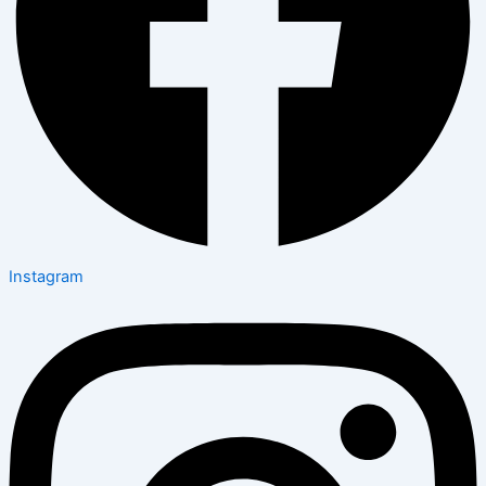
Instagram