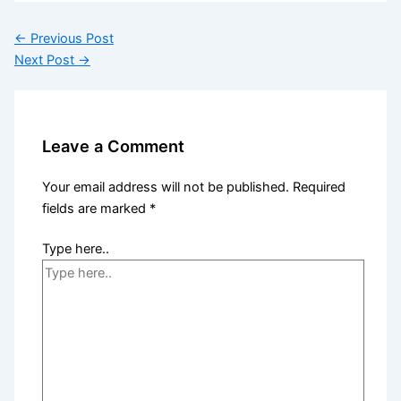
←
Previous Post
Next Post
→
Leave a Comment
Your email address will not be published.
Required
fields are marked
*
Type here..