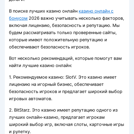
В поиске лучших казино онлайн
казино онлайн с
бонусом
2026 важно учитывать несколько факторов,
включая лицензию, безопасность и репутацию. Мы
будем рассматривать только проверенные сайты,
которые имеют положительную репутацию и
обеспечивают безопасность игроков.
Вот несколько рекомендаций, которые помогут вам
найти лучшие казино онлайн:
1. Рекомендуемое казино: SlotV. Это казино имеет
лицензию на игорный бизнес, обеспечивает
безопасность игроков и предлагает широкий выбор
игровых автоматов.
2. BitStarz. Это казино имеет репутацию одного из
лучших онлайн-казино, предлагает игрокам
широкий выбор игр, включая слоты, карточные игры
и рулетку.