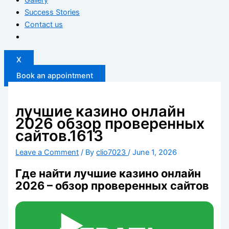
Success Stories
Contact us
X
Book an appointment
лучшие казино онлайн
2026 обзор проверенных
сайтов.1613
Leave a Comment
/ By
clio7023
/
June 1, 2026
Где найти лучшие казино онлайн
2026 – обзор проверенных сайтов
▶️