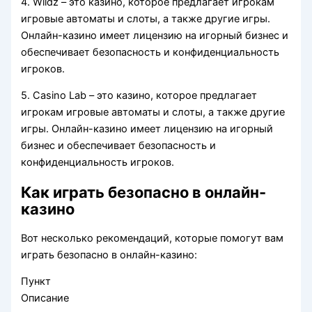
4. Wildz – это казино, которое предлагает игрокам
игровые автоматы и слоты, а также другие игры.
Онлайн-казино имеет лицензию на игорный бизнес и
обеспечивает безопасность и конфиденциальность
игроков.
5. Casino Lab – это казино, которое предлагает
игрокам игровые автоматы и слоты, а также другие
игры. Онлайн-казино имеет лицензию на игорный
бизнес и обеспечивает безопасность и
конфиденциальность игроков.
Как играть безопасно в онлайн-
казино
Вот несколько рекомендаций, которые помогут вам
играть безопасно в онлайн-казино:
Пункт
Описание