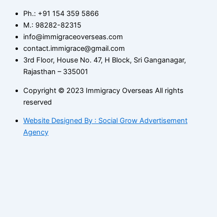
Ph.: +91 154 359 5866
Μ.: 98282-82315
info@immigraceoverseas.com
contact.immigrace@gmail.com
3rd Floor, House No. 47, H Block, Sri Ganganagar,
Rajasthan – 335001
Copyright © 2023 Immigracy Overseas All rights
reserved
Website Designed By : Social Grow Advertisement
Agency