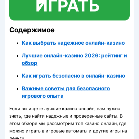
ИГРАТЬ
Содержимое
Как выбрать надежное онлайн-казино
Лучшие онлайн-казино 2026: рейтинг и
обзор
Как играть безопасно в онлайн-казино
Важные советы для безопасного
игрового опыта
Если вы ищете лучшие казино онлайн, вам нужно
знать, где найти надежные и проверенные сайты. В
этом обзоре мы рассмотрим топ казино онлайн, где
можно играть в игровые автоматы и другие игры на
деньги.