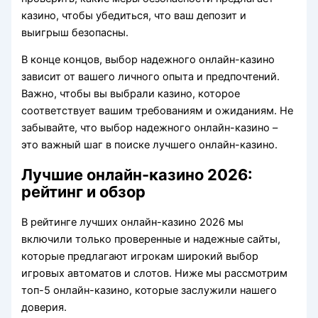
казино, чтобы убедиться, что ваш депозит и
выигрыш безопасны.
В конце концов, выбор надежного онлайн-казино
зависит от вашего личного опыта и предпочтений.
Важно, чтобы вы выбрали казино, которое
соответствует вашим требованиям и ожиданиям. Не
забывайте, что выбор надежного онлайн-казино –
это важный шаг в поиске лучшего онлайн-казино.
Лучшие онлайн-казино 2026:
рейтинг и обзор
В рейтинге лучших онлайн-казино 2026 мы
включили только проверенные и надежные сайты,
которые предлагают игрокам широкий выбор
игровых автоматов и слотов. Ниже мы рассмотрим
топ-5 онлайн-казино, которые заслужили нашего
доверия.