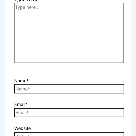
Name*
Email*
Website