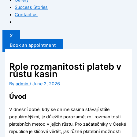
Success Stories
Contact us
X
Book an appointment
Role rozmanitosti plateb v
růstu kasin
By
admin
/
June 2, 2026
Úvod
V dnešní době, kdy se online kasina stávají stále
populárnějšími, je důležité porozumět roli rozmanitosti
platebních metod v jejich růstu. Pro začátečníky v České
republice je klíčové vědět, jak různé platební možnosti