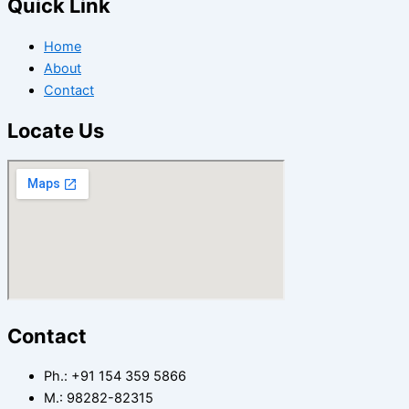
Quick Link
Home
About
Contact
Locate Us
Contact
Ph.: +91 154 359 5866
Μ.: 98282-82315