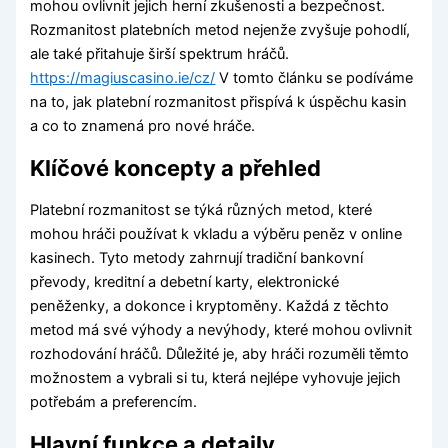
mohou ovlivnit jejich herní zkušenosti a bezpečnost.
Rozmanitost platebních metod nejenže zvyšuje pohodlí,
ale také přitahuje širší spektrum hráčů.
https://magiuscasino.ie/cz/
V tomto článku se podíváme
na to, jak platební rozmanitost přispívá k úspěchu kasin
a co to znamená pro nové hráče.
Klíčové koncepty a přehled
Platební rozmanitost se týká různých metod, které
mohou hráči používat k vkladu a výběru peněz v online
kasinech. Tyto metody zahrnují tradiční bankovní
převody, kreditní a debetní karty, elektronické
peněženky, a dokonce i kryptoměny. Každá z těchto
metod má své výhody a nevýhody, které mohou ovlivnit
rozhodování hráčů. Důležité je, aby hráči rozuměli těmto
možnostem a vybrali si tu, která nejlépe vyhovuje jejich
potřebám a preferencím.
Hlavní funkce a detaily