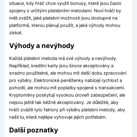
situace, kdy hráč chce využít bonusy, které jsou často
spojeny s určitými platebními metodami. Noví hráči by
měli zvážit, jaké platební možnosti jsou dostupné na
platformě, kterou plánují použít, a jaké výhody mohou
získat.
Výhody a nevýhody
Každá platební metoda má své výhody a nevýhody.
Například, kreditní karty jsou široce akceptovány a
snadno použitelné, ale mohou mít delší dobu zpracování
pro výběry. Elektronické peněženky nabízejí rychlost a
pohodlí, ale mohou mít poplatky spojené s transakcemi.
Kryptoměny poskytují vysokou úroveň zabezpečení, ale
nejsou ještě tak běžně akceptovány. Je důležité, aby
hráči zvážili tyto faktory při výběru platební metody, aby
našli tu, která nejlépe vyhovuje jejich potřebám.
Další poznatky