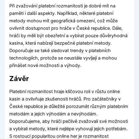
Při zvažování platební rozmanitosti je dobré mít na
paměti i další aspekty. Například, některé platební
metody mohou mít geografická omezení, což může
ovlivnit dostupnost pro hráče v České republice. Dále,
hráči by měli být obezřetní a vybírat pouze důvěryhodná
kasina, která nabízejí bezpečné platební metody.
Doporučuje se také sledovat trendy v platebních
technologiích, protože se neustále vyvíjejí a mohou
přinášet nové možnosti a výhody.
Závěr
Platební rozmanitost hraje klíčovou roli v růstu online
kasin a ovlivňuje zkušenosti hráčů. Pro začátečníky v
České republice je důležité porozumět různým platebním
metodám a jejich výhodám a nevýhodám.
Doporučujeme, aby hráči pečlivě zvažovali své možnosti
a vybírali metody, které nejlépe vyhovují jejich potřebám.
S rostoucí popularitou online her je rozmanitost