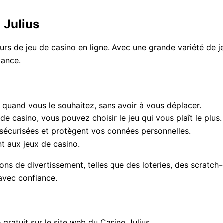
 Julius
eurs de jeu de casino en ligne. Avec une grande variété de j
iance.
t quand vous le souhaitez, sans avoir à vous déplacer.
de casino, vous pouvez choisir le jeu qui vous plaît le plus.
t sécurisées et protègent vos données personnelles.
t aux jeux de casino.
ns de divertissement, telles que des loteries, des scratch
e avec confiance.
ratuit sur le site web du Casino Julius.