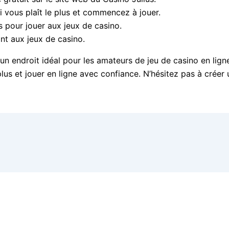
ui vous plaît le plus et commencez à jouer.
 pour jouer aux jeux de casino.
nt aux jeux de casino.
 un endroit idéal pour les amateurs de jeu de casino en lig
 plus et jouer en ligne avec confiance. N’hésitez pas à cré