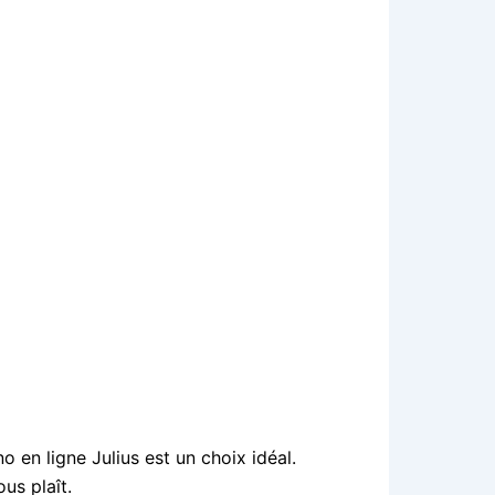
en ligne Julius est un choix idéal.
us plaît.