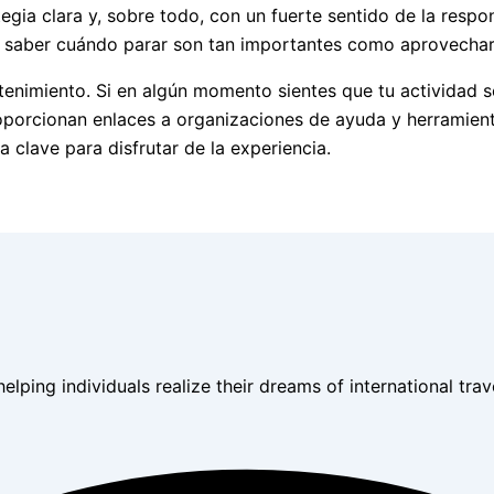
ia clara y, sobre todo, con un fuerte sentido de la respon
y saber cuándo parar son tan importantes como aprovechar 
tenimiento. Si en algún momento sientes que tu actividad 
oporcionan enlaces a organizaciones de ayuda y herramien
la clave para disfrutar de la experiencia.
ping individuals realize their dreams of international trav