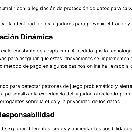
mplir con la legislación de protección de datos para salv
icar la identidad de los jugadores para prevenir el fraude y
lación Dinámica
 un ciclo constante de adaptación. A medida que la tecnolo
ivas para asegurar que estas innovaciones se implementen 
o método de pago en algunos casinos online ha llevado a d
ilizando para detectar patrones de juego problemático y alert
ra personalizar la experiencia del jugador, ofreciendo prom
errogantes sobre la ética y la privacidad de los datos.
Responsabilidad
e explorar diferentes juegos y aumentar tus posibilidades 