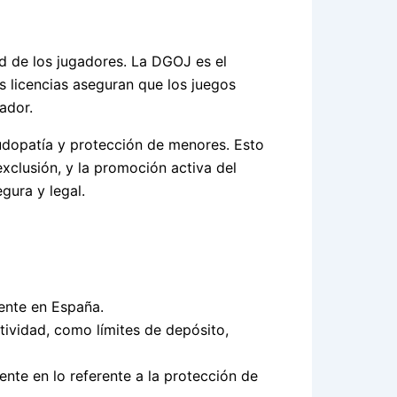
d de los jugadores. La DGOJ es el
s licencias aseguran que los juegos
ador.
ludopatía y protección de menores. Esto
exclusión, y la promoción activa del
gura y legal.
ente en España.
ividad, como límites de depósito,
ente en lo referente a la protección de