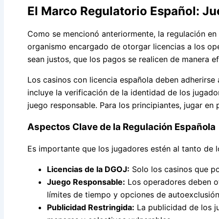
El Marco Regulatorio Español: J
Como se mencionó anteriormente, la regulación en E
organismo encargado de otorgar licencias a los ope
sean justos, que los pagos se realicen de manera e
Los casinos con licencia española deben adherirse 
incluye la verificación de la identidad de los jugad
juego responsable. Para los principiantes, jugar en 
Aspectos Clave de la Regulación Española
Es importante que los jugadores estén al tanto de l
Licencias de la DGOJ:
Solo los casinos que p
Juego Responsable:
Los operadores deben ofr
límites de tiempo y opciones de autoexclusión
Publicidad Restringida:
La publicidad de los j