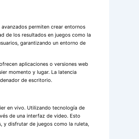
s avanzados permiten crear entornos
ad de los resultados en juegos como la
 usuarios, garantizando un entorno de
 ofrecen aplicaciones o versiones web
uier momento y lugar. La latencia
rdenador de escritorio.
er en vivo. Utilizando tecnología de
avés de una interfaz de video. Esto
, y disfrutar de juegos como la ruleta,