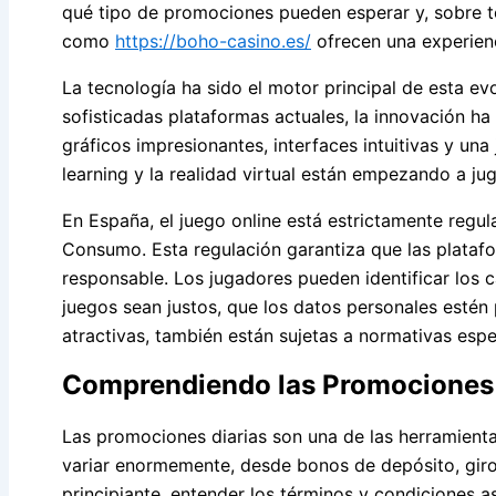
qué tipo de promociones pueden esperar y, sobre t
como
https://boho-casino.es/
ofrecen una experienc
La tecnología ha sido el motor principal de esta ev
sofisticadas plataformas actuales, la innovación h
gráficos impresionantes, interfaces intuitivas y una 
learning y la realidad virtual están empezando a j
En España, el juego online está estrictamente regu
Consumo. Esta regulación garantiza que las plataf
responsable. Los jugadores pueden identificar los c
juegos sean justos, que los datos personales estén
atractivas, también están sujetas a normativas espe
Comprendiendo las Promociones 
Las promociones diarias son una de las herramientas
variar enormemente, desde bonos de depósito, giros
principiante, entender los términos y condiciones 