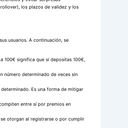
ollover), los plazos de validez y los
sus usuarios. A continuación, se
a 100€ significa que si depositas 100€,
 un número determinado de veces sin
o determinado. Es una forma de mitigar
ompiten entre sí por premios en
 otorgan al registrarse o por cumplir