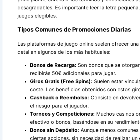
desagradables. Es importante leer la letra pequeña, 
juegos elegibles.
Tipos Comunes de Promociones Diarias
Las plataformas de juego online suelen ofrecer una 
detallan algunos de los más habituales:
Bonos de Recarga:
Son bonos que se otorgan a
recibirás 50€ adicionales para jugar.
Giros Gratis (Free Spins):
Suelen estar vincul
coste. Los beneficios obtenidos con estos giro
Cashback o Reembolso:
Consiste en devolver
el riesgo para el jugador.
Torneos y Competiciones:
Muchos casinos org
efectivo o bonos, basándose en su rendimient
Bonos sin Depósito:
Aunque menos comunes y a
ciertas acciones, sin necesidad de realizar un