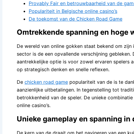
Provably Fair en betrouwbaarheid van de gam
Populariteit in Belgische online casino’s
De toekomst van de Chicken Road Game
Omtrekkende spanning en hoge w
De wereld van online gokken staat bekend om zijn
sector is de een opvallende verschijning gebleken
aantrekkelijke optie is voor zowel ervaren spelers 
op strategisch denken en snelle reflexen.
De
chicken road game
populariteit van de is te d
aanzienlijke uitbetalingen. In tegenstelling tot tra
betrokkenheid van de speler. De unieke combinatie 
online casino’s.
Unieke gameplay en spanning in
De kern van de draait om het navigeren van een kuik