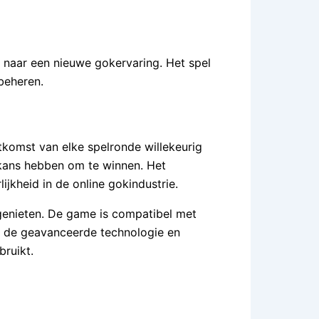
n naar een nieuwe gokervaring. Het spel
beheren.
tkomst van elke spelronde willekeurig
e kans hebben om te winnen. Het
jkheid in de online gokindustrie.
genieten. De game is compatibel met
ij de geavanceerde technologie en
bruikt.