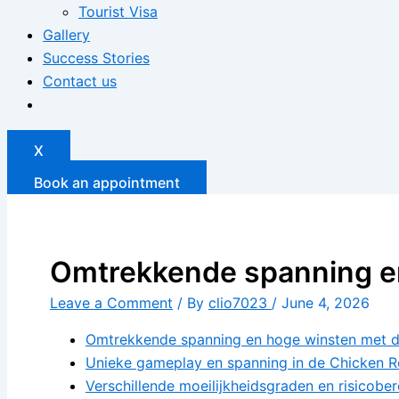
Tourist Visa
Gallery
Success Stories
Contact us
X
Book an appointment
Omtrekkende spanning e
Leave a Comment
/ By
clio7023
/
June 4, 2026
Omtrekkende spanning en hoge winsten met 
Unieke gameplay en spanning in de Chicken
Verschillende moeilijkheidsgraden en risicober