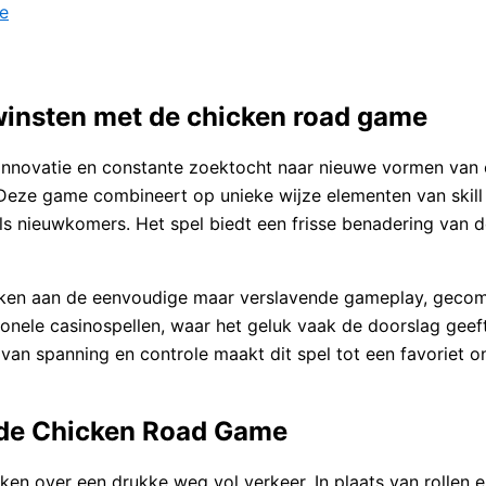
e
insten met de chicken road game
 innovatie en constante zoektocht naar nieuwe vormen van
. Deze game combineert op unieke wijze elementen van skill
als nieuwkomers. Het spel biedt een frisse benadering van 
anken aan de eenvoudige maar verslavende gameplay, geco
ditionele casinospellen, waar het geluk vaak de doorslag gee
van spanning en controle maakt dit spel tot een favoriet o
 de Chicken Road Game
en over een drukke weg vol verkeer. In plaats van rollen en 