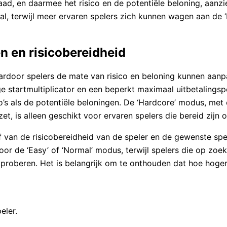
raad, en daarmee het risico en de potentiële beloning, aanzie
aal, terwijl meer ervaren spelers zich kunnen wagen aan d
n en risicobereidheid
aardoor spelers de mate van risico en beloning kunnen aan
ge startmultiplicator en een beperkt maximaal uitbetalings
o’s als de potentiële beloningen. De ‘Hardcore’ modus, met 
t, is alleen geschikt voor ervaren spelers die bereid zijn
 van de risicobereidheid van de speler en de gewenste spel
r de ‘Easy’ of ‘Normal’ modus, terwijl spelers die op zoek
 proberen. Het is belangrijk om te onthouden dat hoe hoger
eler.