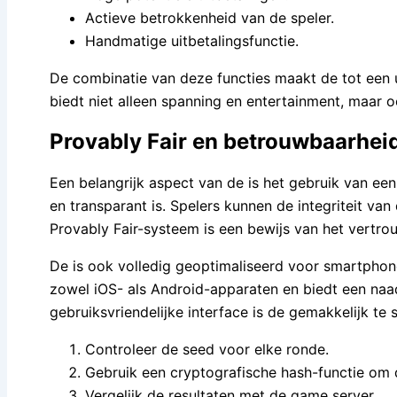
Actieve betrokkenheid van de speler.
Handmatige uitbetalingsfunctie.
De combinatie van deze functies maakt de tot een u
biedt niet alleen spanning en entertainment, maar o
Provably Fair en betrouwbaarhei
Een belangrijk aspect van de is het gebruik van ee
en transparant is. Spelers kunnen de integriteit va
Provably Fair-systeem is een bewijs van het vertrou
De is ook volledig geoptimaliseerd voor smartphon
zowel iOS- als Android-apparaten en biedt een naa
gebruiksvriendelijke interface is de gemakkelijk te
Controleer de seed voor elke ronde.
Gebruik een cryptografische hash-functie om d
Vergelijk de resultaten met de game server.