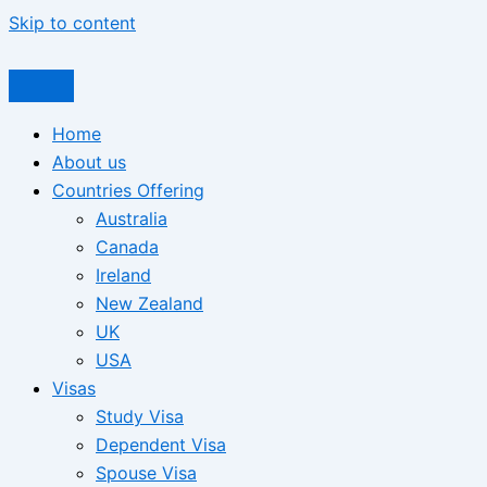
Skip to content
Home
About us
Countries Offering
Australia
Canada
Ireland
New Zealand
UK
USA
Visas
Study Visa
Dependent Visa
Spouse Visa