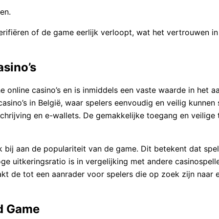
en.
verifiëren of de game eerlijk verloopt, wat het vertrouwen i
asino’s
he online casino’s en is inmiddels een vaste waarde in het
casino’s in België, waar spelers eenvoudig en veilig kunnen 
rijving en e-wallets. De gemakkelijke toegang en veilige 
 bij aan de populariteit van de game. Dit betekent dat sp
hoge uitkeringsratio is in vergelijking met andere casinospe
 de tot een aanrader voor spelers die op zoek zijn naar 
ad Game