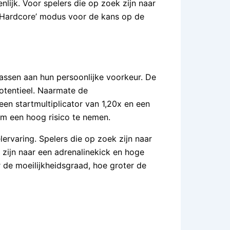
nlijk. Voor spelers die op zoek zijn naar
e ‘Hardcore’ modus voor de kans op de
passen aan hun persoonlijke voorkeur. De
potentieel. Naarmate de
een startmultiplicator van 1,20x en een
 om een hoog risico te nemen.
ervaring. Spelers die op zoek zijn naar
 zijn naar een adrenalinekick en hoge
 de moeilijkheidsgraad, hoe groter de