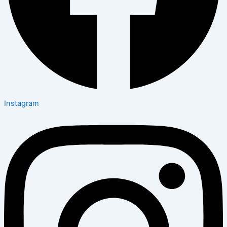
Instagram