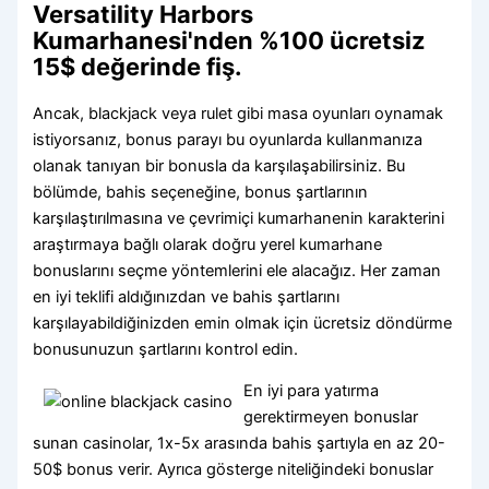
Versatility Harbors
Kumarhanesi'nden %100 ücretsiz
15$ değerinde fiş.
Ancak, blackjack veya rulet gibi masa oyunları oynamak
istiyorsanız, bonus parayı bu oyunlarda kullanmanıza
olanak tanıyan bir bonusla da karşılaşabilirsiniz. Bu
bölümde, bahis seçeneğine, bonus şartlarının
karşılaştırılmasına ve çevrimiçi kumarhanenin karakterini
araştırmaya bağlı olarak doğru yerel kumarhane
bonuslarını seçme yöntemlerini ele alacağız. Her zaman
en iyi teklifi aldığınızdan ve bahis şartlarını
karşılayabildiğinizden emin olmak için ücretsiz döndürme
bonusunuzun şartlarını kontrol edin.
En iyi para yatırma
gerektirmeyen bonuslar
sunan casinolar, 1x-5x arasında bahis şartıyla en az 20-
50$ bonus verir. Ayrıca gösterge niteliğindeki bonuslar