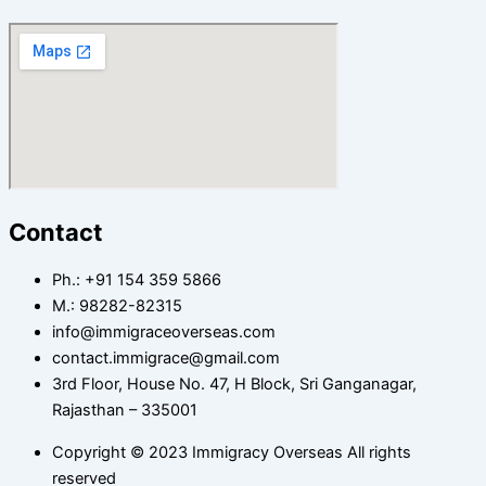
Contact
Ph.: +91 154 359 5866
Μ.: 98282-82315
info@immigraceoverseas.com
contact.immigrace@gmail.com
3rd Floor, House No. 47, H Block, Sri Ganganagar,
Rajasthan – 335001
Copyright © 2023 Immigracy Overseas All rights
reserved