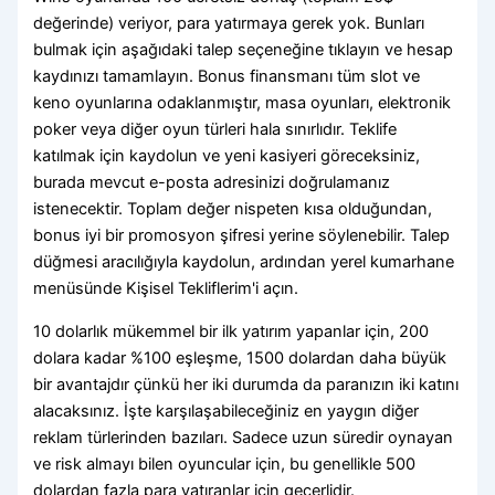
değerinde) veriyor, para yatırmaya gerek yok. Bunları
bulmak için aşağıdaki talep seçeneğine tıklayın ve hesap
kaydınızı tamamlayın. Bonus finansmanı tüm slot ve
keno oyunlarına odaklanmıştır, masa oyunları, elektronik
poker veya diğer oyun türleri hala sınırlıdır. Teklife
katılmak için kaydolun ve yeni kasiyeri göreceksiniz,
burada mevcut e-posta adresinizi doğrulamanız
istenecektir. Toplam değer nispeten kısa olduğundan,
bonus iyi bir promosyon şifresi yerine söylenebilir. Talep
düğmesi aracılığıyla kaydolun, ardından yerel kumarhane
menüsünde Kişisel Tekliflerim'i açın.
10 dolarlık mükemmel bir ilk yatırım yapanlar için, 200
dolara kadar %100 eşleşme, 1500 dolardan daha büyük
bir avantajdır çünkü her iki durumda da paranızın iki katını
alacaksınız. İşte karşılaşabileceğiniz en yaygın diğer
reklam türlerinden bazıları. Sadece uzun süredir oynayan
ve risk almayı bilen oyuncular için, bu genellikle 500
dolardan fazla para yatıranlar için geçerlidir.