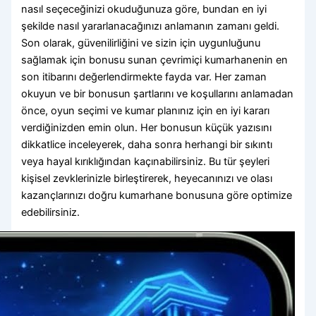
nasıl seçeceğinizi okuduğunuza göre, bundan en iyi
şekilde nasıl yararlanacağınızı anlamanın zamanı geldi.
Son olarak, güvenilirliğini ve sizin için uygunluğunu
sağlamak için bonusu sunan çevrimiçi kumarhanenin en
son itibarını değerlendirmekte fayda var. Her zaman
okuyun ve bir bonusun şartlarını ve koşullarını anlamadan
önce, oyun seçimi ve kumar planınız için en iyi kararı
verdiğinizden emin olun. Her bonusun küçük yazısını
dikkatlice inceleyerek, daha sonra herhangi bir sıkıntı
veya hayal kırıklığından kaçınabilirsiniz. Bu tür şeyleri
kişisel zevklerinizle birleştirerek, heyecanınızı ve olası
kazançlarınızı doğru kumarhane bonusuna göre optimize
edebilirsiniz.