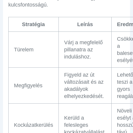
kulcsfontosságú.
Stratégia
Leírás
Ered
Csökke
Várj a megfelelő
a
Türelem
pillanatra az
balese
induláshoz.
esélyét
Figyeld az út
Lehet
változásait és az
teszi a
Megfigyelés
akadályok
gyors
elhelyezkedését.
reagál
Növeli
Kerüld a
esélyt 
Kockázatkerülés
felesleges
hossz
kockázatvállalást.
távú