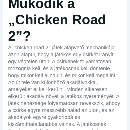
Működik a
„Chicken Road
2”?
A „chicken road 2” játék alapvető mechanikája
azon alapul, hogy a játékos egy csirkét irányít
egy végtelen úton. A csirkének folyamatosan
mozognia kell, és a játékosnak kell döntenie,
hogy mikor kell elindulni és mikor kell megállni.
Az út tele van különböző akadályokkal,
amelyeket el kell kerülni. Minden sikeresen
elkerült akadály növeli a játékos nyereményét. A
játék nehézsége folyamatosan növekszik, ahogy
a csirke egyre messzebb halad az úton, és az
akadályok egyre gyakoribbá és
kiszámíthatatlanabbá válnak. A játékosnak