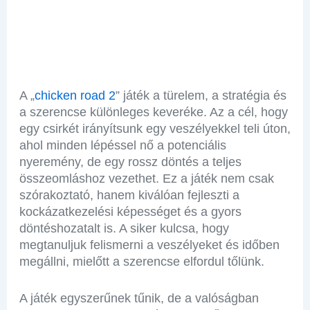
NYEREMÉNYE
DET
A „
chicken road 2
” játék a türelem, a stratégia és
a szerencse különleges keveréke. Az a cél, hogy
egy csirkét irányítsunk egy veszélyekkel teli úton,
ahol minden lépéssel nő a potenciális
nyeremény, de egy rossz döntés a teljes
összeomláshoz vezethet. Ez a játék nem csak
szórakoztató, hanem kiválóan fejleszti a
kockázatkezelési képességet és a gyors
döntéshozatalt is. A siker kulcsa, hogy
megtanuljuk felismerni a veszélyeket és időben
megállni, mielőtt a szerencse elfordul tőlünk.
A játék egyszerűnek tűnik, de a valóságban