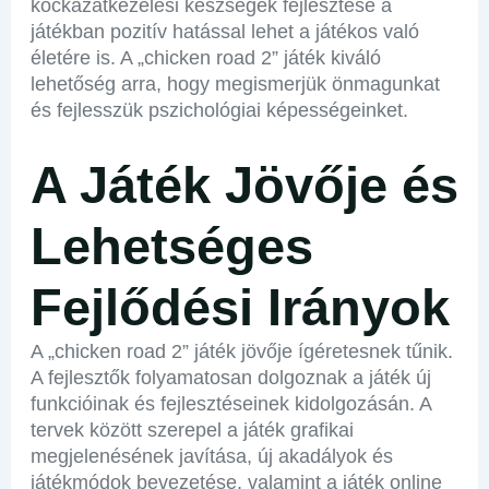
kockázatkezelési készségek fejlesztése a
játékban pozitív hatással lehet a játékos való
életére is. A „chicken road 2” játék kiváló
lehetőség arra, hogy megismerjük önmagunkat
és fejlesszük pszichológiai képességeinket.
A Játék Jövője és
Lehetséges
Fejlődési Irányok
A „chicken road 2” játék jövője ígéretesnek tűnik.
A fejlesztők folyamatosan dolgoznak a játék új
funkcióinak és fejlesztéseinek kidolgozásán. A
tervek között szerepel a játék grafikai
megjelenésének javítása, új akadályok és
játékmódok bevezetése, valamint a játék online