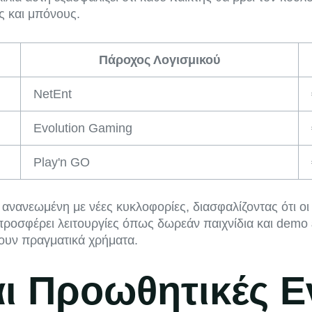
ες και μπόνους.
Πάροχος Λογισμικού
NetEnt
Evolution Gaming
Play'n GO
 ανανεωμένη με νέες κυκλοφορίες, διασφαλίζοντας ότι οι 
οσφέρει λειτουργίες όπως δωρεάν παιχνίδια και demo ε
ρουν πραγματικά χρήματα.
ι Προωθητικές Ε