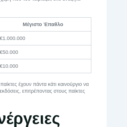
Μέγιστο Έπαθλο
€1.000.000
€50.000
€10.000
παίκτες έχουν πάντα κάτι καινούργιο να
κδόσεις, επιτρέποντας στους παίκτες
νέργειες