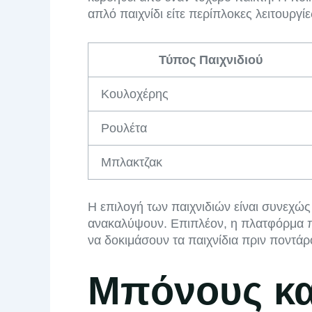
απλό παιχνίδι είτε περίπλοκες λειτουργί
Τύπος Παιχνιδιού
Κουλοχέρης
Ρουλέτα
Μπλακτζακ
Η επιλογή των παιχνιδιών είναι συνεχώς
ανακαλύψουν. Επιπλέον, η πλατφόρμα πρ
να δοκιμάσουν τα παιχνίδια πριν ποντά
Μπόνους κα