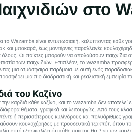
 Παιχνιδιών στο 
ει το Wazamba είναι εντυπωσιακή, καλύπτοντας κάθε γο
ζακ και μπακαρά, έως μοντέρνες παραλλαγές κουλοχέρη
α όλους. Οι παίκτες μπορούν να απολαύσουν παιχνίδια 
ιοπιστία των παιχνιδιών. Επιπλέον, το Wazamba προσφέρε
τας μια ατμόσφαιρα παρόμοια με αυτή ενός παραδοσιακο
προσφέρει μια πιο διαδραστική και ρεαλιστική εμπειρία πα
διά του Καζίνο
ην καρδιά κάθε καζίνο, και το Wazamba δεν αποτελεί ε
ιάφορα θέματα, γραφικά και λειτουργίες. Από τους κλασ
έντε ή περισσότερους κυλίνδρους και πολυάριθμες γραμ
λαύσουν κουλοχέρηδες με προοδευτικά τζακπότ, όπου το
λία αυτή εξασφαλίζει ότι κάθε παίκτης θα βρει τον κουλο