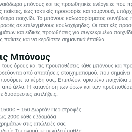
νναιόδωρα μπόνους και τις προωθητικές ενέργειες που π
 παίκτες, έως τακτικές προσφορές και τουρνουά, υπάρχο
σότερο παιχνίδι. Το μπόνους καλωσορίσματος συνήθως 
ροφές σε επιλεγμένους κουλοχέρηδες. Οι τακτικές προ
άτων και ειδικές προωθήσεις για συγκεκριμένα παιχνίδ
ς παίκτες και να κερδίσετε σημαντικά έπαθλα.
εις Μπόνους
ά τους όρους και τις προϋποθέσεις κάθε μπόνους και προ
δεύονται από απαιτήσεις στοιχηματισμού, που σημαίνει 
ποσύρετε τα κέρδη σας. Επιπλέον, ορισμένα παιχνίδια 
 από άλλα. Η κατανόηση των όρων και των προϋποθέσεω
ε δυσάρεστες εκπλήξεις.
1500€ + 150 Δωρεάν Περιστροφές
ως 200€ κάθε εβδομάδα
ρημάτων στις απώλειές σας
αδιαία Τουρνουά με μεγάλα έπαθλα