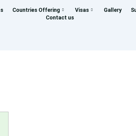
us
Countries Offering
Visas
Gallery
S
Contact us
TDECKUNGSREISE_VON_EXQ
ZIGARTIGEN