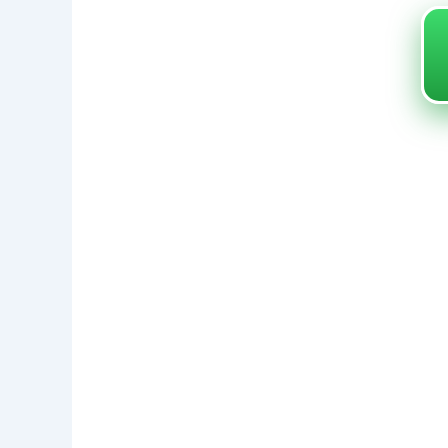
KULIN
ENTD
VON E