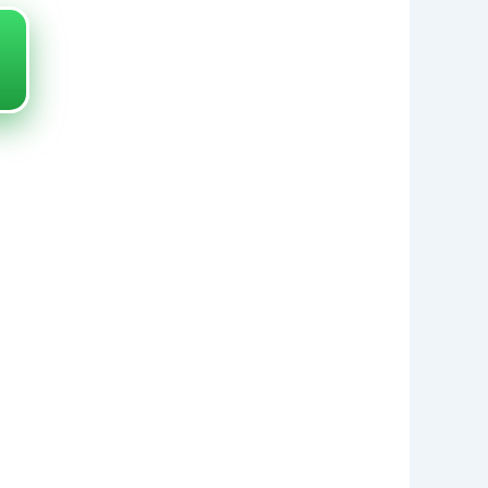
REISE
EN