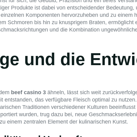
st für sich, die Geduld, Präzision und ein tiefes Verstä
ertiger Produkte ist dabei von entscheidender Bedeutun
er einzelnen Komponenten hervorzuheben und zu einem 
tem Schmoren bis hin zu knusprigem Braten, ermöglicht e
schmacksrichtungen und die Kombination ungewöhnliche
ge und die Entw
e dem
beef casino 3
ähneln, lässt sich weit zurückverfol
t entstanden, das verfügbare Fleisch optimal zu nutzen. 
linarischen Traditionen verschiedener Kulturen beeinfl
mportiert wurden, trug dazu bei, neue Geschmackserleb
zu einem zentralen Element der kulinarischen Kunst.