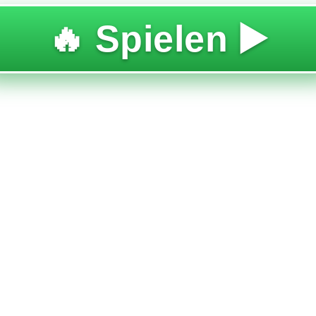
🔥 Spielen ▶️
ARISCHE
ECKUNGS
XQUISIT