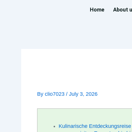
Skip
Home
About 
to
content
KULINARISCHE_EN
_BIS_HIN_ZUM_EIN
By
clio7023
/
July 3, 2026
Kulinarische Entdeckungsreise