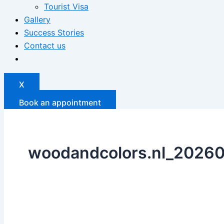
Tourist Visa
Gallery
Success Stories
Contact us
X
Book an appointment
woodandcolors.nl_2026