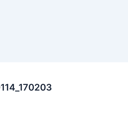
0114_170203