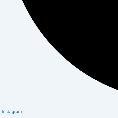
Instagram