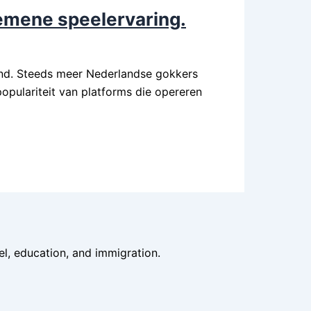
gemene speelervaring.
land. Steeds meer Nederlandse gokkers
populariteit van platforms die opereren
el, education, and immigration.