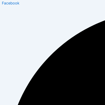
Facebook