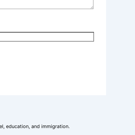
el, education, and immigration.