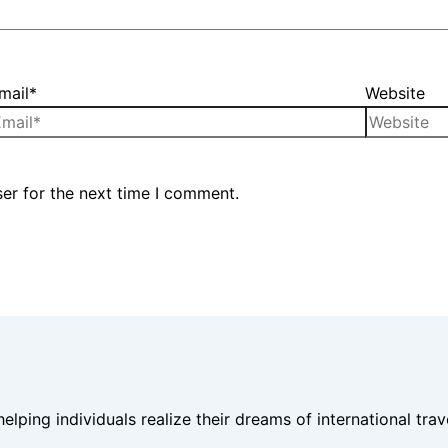
mail*
Website
er for the next time I comment.
ping individuals realize their dreams of international trav