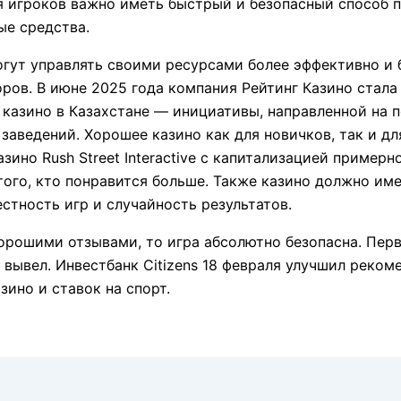
я игроков важно иметь быстрый и безопасный способ п
е средства.
огут управлять своими ресурсами более эффективно и 
оров. В июне 2025 года компания Рейтинг Казино ста
казино в Казахстане — инициативы, направленной на 
заведений. Хорошее казино как для новичков, так и дл
зино Rush Street Interactive с капитализацией примерн
того, кто понравится больше. Также казино должно и
тность игр и случайность результатов.
орошими отзывами, то игра абсолютно безопасна. Пер
ывел. Инвестбанк Citizens 18 февраля улучшил рекоме
азино и ставок на спорт.