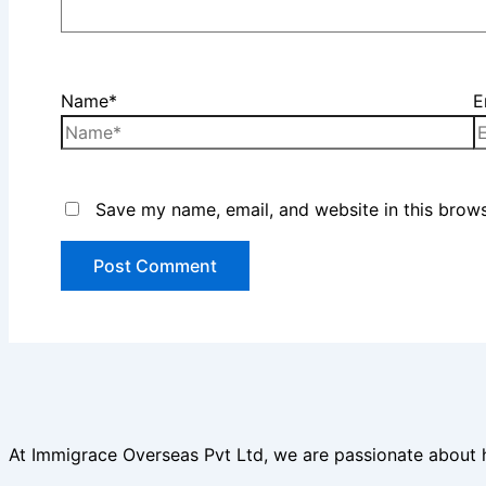
Name*
E
Save my name, email, and website in this brows
At Immigrace Overseas Pvt Ltd, we are passionate about hel