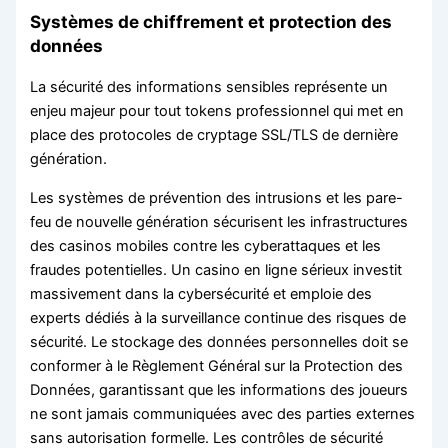
Systèmes de chiffrement et protection des
données
La sécurité des informations sensibles représente un
enjeu majeur pour tout tokens professionnel qui met en
place des protocoles de cryptage SSL/TLS de dernière
génération.
Les systèmes de prévention des intrusions et les pare-
feu de nouvelle génération sécurisent les infrastructures
des casinos mobiles contre les cyberattaques et les
fraudes potentielles. Un casino en ligne sérieux investit
massivement dans la cybersécurité et emploie des
experts dédiés à la surveillance continue des risques de
sécurité. Le stockage des données personnelles doit se
conformer à le Règlement Général sur la Protection des
Données, garantissant que les informations des joueurs
ne sont jamais communiquées avec des parties externes
sans autorisation formelle. Les contrôles de sécurité