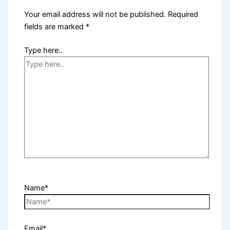
Your email address will not be published.
Required
fields are marked
*
Type here..
Name*
Email*