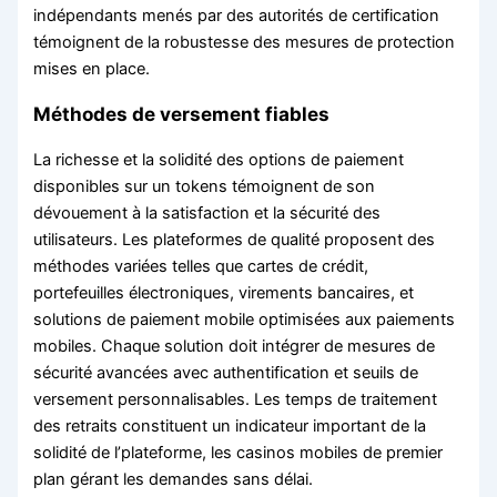
indépendants menés par des autorités de certification
témoignent de la robustesse des mesures de protection
mises en place.
Méthodes de versement fiables
La richesse et la solidité des options de paiement
disponibles sur un tokens témoignent de son
dévouement à la satisfaction et la sécurité des
utilisateurs. Les plateformes de qualité proposent des
méthodes variées telles que cartes de crédit,
portefeuilles électroniques, virements bancaires, et
solutions de paiement mobile optimisées aux paiements
mobiles. Chaque solution doit intégrer de mesures de
sécurité avancées avec authentification et seuils de
versement personnalisables. Les temps de traitement
des retraits constituent un indicateur important de la
solidité de l’plateforme, les casinos mobiles de premier
plan gérant les demandes sans délai.