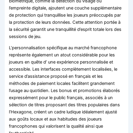
biométrique, comme la détection du visage ou
l’empreinte digitale, ajoutent une couche supplémentaire
de protection qui tranquillise les joueurs préoccupés par
la protection de leurs données. Cette attention portée à
la sécurité garantit une tranquillité d’esprit totale lors des
sessions de jeu.
L’personnalisation spécifique au marché francophone
représente également un atout considérable pour les
joueurs en quête d’ une expérience personnalisée et
accessible. Les interfaces complètement localisées, le
service d’assistance proposé en français et les
méthodes de paiement locales facilitent grandement
l’usage au quotidien. Les bonus et promotions élaborés
expressément pour le public français, associés à un
sélection de titres proposant des titres populaires dans
l’Hexagone, créent un cadre ludique idéalement ajusté
aux goûts locaux et aux habitudes des joueurs
francophones qui valorisent la qualité ainsi que