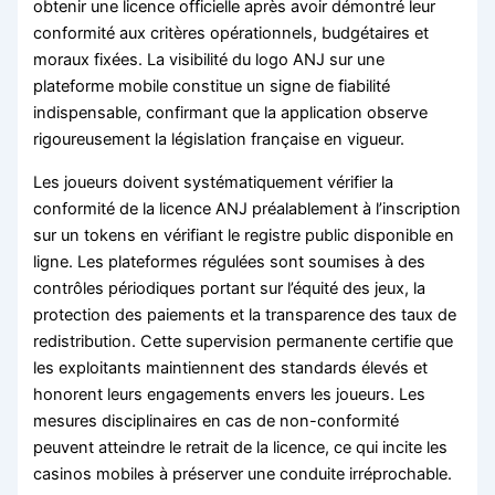
obtenir une licence officielle après avoir démontré leur
conformité aux critères opérationnels, budgétaires et
moraux fixées. La visibilité du logo ANJ sur une
plateforme mobile constitue un signe de fiabilité
indispensable, confirmant que la application observe
rigoureusement la législation française en vigueur.
Les joueurs doivent systématiquement vérifier la
conformité de la licence ANJ préalablement à l’inscription
sur un tokens en vérifiant le registre public disponible en
ligne. Les plateformes régulées sont soumises à des
contrôles périodiques portant sur l’équité des jeux, la
protection des paiements et la transparence des taux de
redistribution. Cette supervision permanente certifie que
les exploitants maintiennent des standards élevés et
honorent leurs engagements envers les joueurs. Les
mesures disciplinaires en cas de non-conformité
peuvent atteindre le retrait de la licence, ce qui incite les
casinos mobiles à préserver une conduite irréprochable.