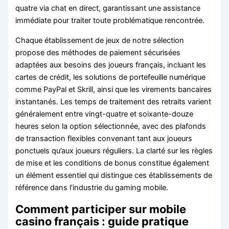
quatre via chat en direct, garantissant une assistance
immédiate pour traiter toute problématique rencontrée.
Chaque établissement de jeux de notre sélection
propose des méthodes de paiement sécurisées
adaptées aux besoins des joueurs français, incluant les
cartes de crédit, les solutions de portefeuille numérique
comme PayPal et Skrill, ainsi que les virements bancaires
instantanés. Les temps de traitement des retraits varient
généralement entre vingt-quatre et soixante-douze
heures selon la option sélectionnée, avec des plafonds
de transaction flexibles convenant tant aux joueurs
ponctuels qu’aux joueurs réguliers. La clarté sur les règles
de mise et les conditions de bonus constitue également
un élément essentiel qui distingue ces établissements de
référence dans l’industrie du gaming mobile.
Comment participer sur mobile
casino français : guide pratique