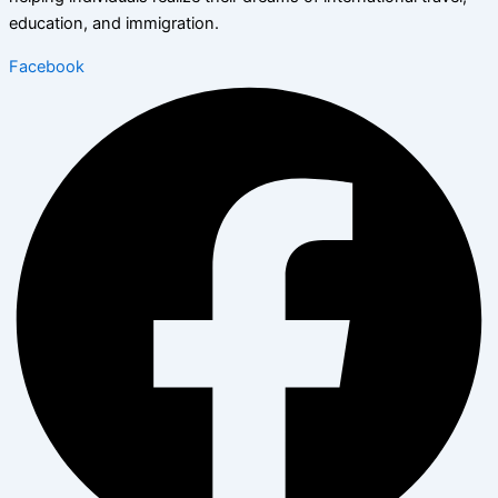
education, and immigration.
Facebook