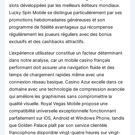
slots développées par les meilleurs éditeurs mondiaux.
Lucky Spin Mobile se distingue particulièrement par ses
promotions hebdomadaires généreuses et son
programme de fidélité avantageux qui récompense
régulièrement les joueurs réguliers avec des bonus
exclusifs et des cashbacks attractifs.
L’expérience utilisateur constitue un facteur déterminant
dans notre analyse, car un mobile casino français
performant doit assurer une navigation fluide et des
temps de chargement rapides même avec une
connexion réseau basique. Casino Azur excelle dans ce
domaine avec une technologie de compression avancée
qui améliore les graphismes sans compromettre la
qualité visuelle. Royal Vegas Mobile propose une
compatibilité universelle exceptionnelle fonctionnant
parfaitement sur iOS, Android et Windows Phone, tandis
que Golden Palace plaît par son service clientèle
francophone disponible vingt-quatre heures sur vingt-