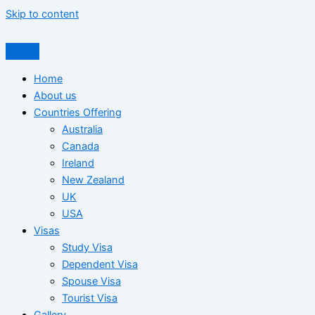
Skip to content
Home
About us
Countries Offering
Australia
Canada
Ireland
New Zealand
UK
USA
Visas
Study Visa
Dependent Visa
Spouse Visa
Tourist Visa
Gallery