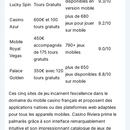
disponibles en
9.3/10
Lucky Spin
Tours Gratuits
version mobile
plus de 680
Casino
600€ et 100
jeux pour jouer
9.2/10
Azur
tours gratuits
sur mobile
450€
Mobile
accompagnés
790+ jeux
Royal
9.0/10
de 175 tours
mobiles
Vegas
gratuits
plus de 650
Palace
350€ avec 120
jeux disponibles
8.8/10
Golden
tours gratuits
sur mobile
Ces cinq sites de jeu incarnent l’excellence dans le
domaine du mobile casino français et proposent des
applications natives ou des plateformes web adaptées
pour tous les appareils mobiles. Casino Riviera prime le
palmarès grâce à son interface remarquablement
intuitive et son impressionnant catalogue de jeux de