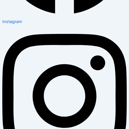
Instagram