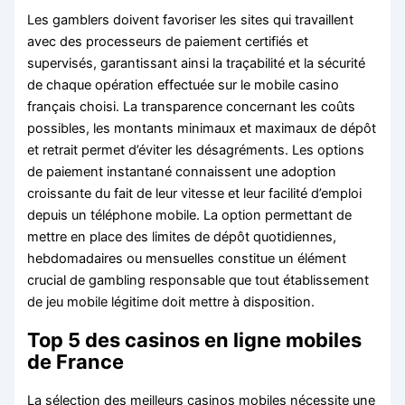
Les gamblers doivent favoriser les sites qui travaillent
avec des processeurs de paiement certifiés et
supervisés, garantissant ainsi la traçabilité et la sécurité
de chaque opération effectuée sur le mobile casino
français choisi. La transparence concernant les coûts
possibles, les montants minimaux et maximaux de dépôt
et retrait permet d’éviter les désagréments. Les options
de paiement instantané connaissent une adoption
croissante du fait de leur vitesse et leur facilité d’emploi
depuis un téléphone mobile. La option permettant de
mettre en place des limites de dépôt quotidiennes,
hebdomadaires ou mensuelles constitue un élément
crucial de gambling responsable que tout établissement
de jeu mobile légitime doit mettre à disposition.
Top 5 des casinos en ligne mobiles
de France
La sélection des meilleurs casinos mobiles nécessite une