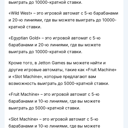
выиграть до 10000-кратной ставки.
«Wild West» – это игровой автомат с 5-ю барабанами
и 20-ю линиями, где вы можете выиграть до 10000-
кратной ставки.
«Egyptian Gold» – это игровой автомат с 5-ю
барабанами и 20-ю линиями, где вы можете
выиграть до 10000-кратной ставки.
Кроме того, в Jetton Games вы можете найти и
другие игровые автоматы, такие как «Fruit Machine»
и «Slot Machine», которые предлагают вам
возможность выиграть до 5000-кратной ставки.
«Fruit Machine» – это игровой автомат с 5-ю
барабанами и 10-ю линиями, где вы можете
выиграть до 5000-кратной ставки.
«Slot Machine» – это игровой автомат с 5-ю
барабанами и 10-ю линиями, где вы можете