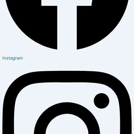
Instagram