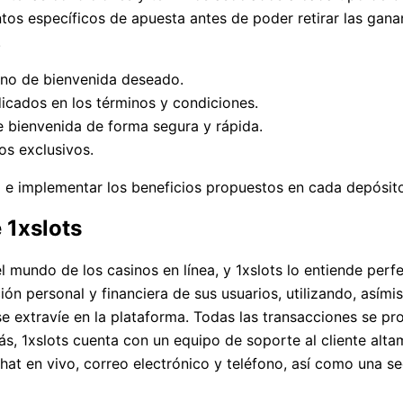
os específicos de apuesta antes de poder retirar las gana
.
bono de bienvenida deseado.
icados en los términos y condiciones.
e bienvenida de forma segura y rápida.
os exclusivos.
io e implementar los beneficios propuestos en cada depósit
 1xslots
 mundo de los casinos en línea, y 1xslots lo entiende perf
ón personal y financiera de sus usuarios, utilizando, asím
e extravíe en la plataforma. Todas las transacciones se p
más, 1xslots cuenta con un equipo de soporte al cliente alt
 chat en vivo, correo electrónico y teléfono, así como una