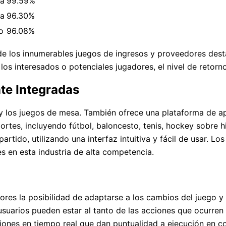
sa
99.59%
sa
96.30%
o
96.08%
 de los innumerables juegos de ingresos y proveedores dest
 los interesados o potenciales jugadores, el nivel de retor
te Integradas
 y los juegos de mesa. También ofrece una plataforma de 
ortes, incluyendo fútbol, baloncesto, tenis, hockey sobre 
rtido, utilizando una interfaz intuitiva y fácil de usar. Lo
s en esta industria de alta competencia.
ores la posibilidad de adaptarse a los cambios del juego y
 usuarios pueden estar al tanto de las acciones que ocurre
iones en tiempo real que dan puntualidad a ejecución en c