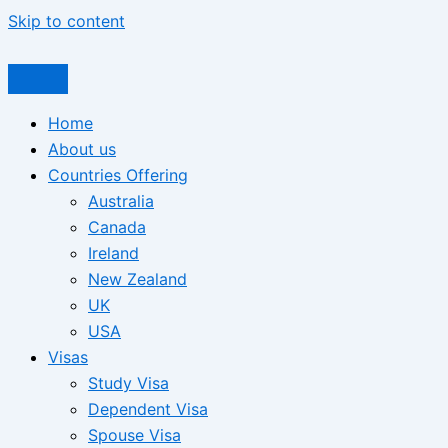
Skip to content
Home
About us
Countries Offering
Australia
Canada
Ireland
New Zealand
UK
USA
Visas
Study Visa
Dependent Visa
Spouse Visa