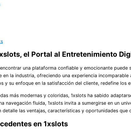
s
ts
ots, el Portal al Entretenimiento Digi
, encontrar una plataforma confiable y emocionante puede s
e en la industria, ofreciendo una experiencia incomparable
 y su enfoque en la satisfacción del cliente, redefine los e
das más modernas y coloridas, 1xslots ha sabido adaptarse
na navegación fluida, 1xslots invita a sumergirse en un uni
 detalle las ventajas, características y oportunidades que o
cedentes en 1xslots