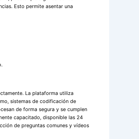
ncias. Esto permite asentar una
o.
ectamente. La plataforma utiliza
ismo, sistemas de codificación de
rocesan de forma segura y se cumplen
amente capacitado, disponible las 24
 sección de preguntas comunes y vídeos