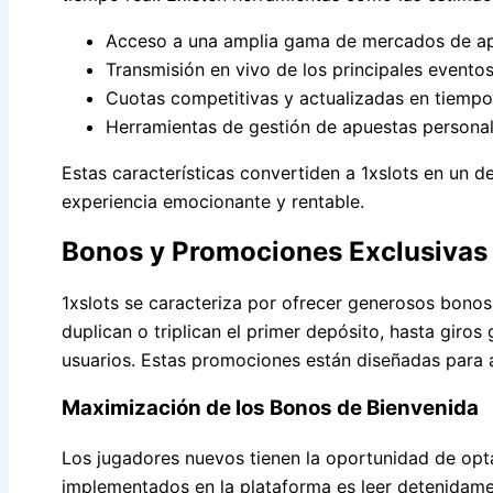
Acceso a una amplia gama de mercados de ap
Transmisión en vivo de los principales evento
Cuotas competitivas y actualizadas en tiempo 
Herramientas de gestión de apuestas personal
Estas características convertiden a 1xslots en un d
experiencia emocionante y rentable.
Bonos y Promociones Exclusivas 
1xslots se caracteriza por ofrecer generosos bono
duplican o triplican el primer depósito, hasta giro
usuarios. Estas promociones están diseñadas para a
Maximización de los Bonos de Bienvenida
Los jugadores nuevos tienen la oportunidad de opta
implementados en la plataforma es leer detenidame