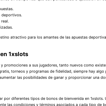
uestas.
s deportivos.
real.
izadas.
estino atractivo para los amantes de las apuestas deportiv
en 1xslots
s y promociones a sus jugadores, tanto nuevos como exist
s gratis, torneos y programas de fidelidad, siempre hay algo
umentar las posibilidades de ganar y proporcionar una dos
r por diferentes tipos de bonos de bienvenida en 1xslots.
nte las condiciones y términos asociados a cada tipo de 