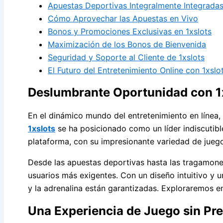
Apuestas Deportivas Integralmente Integrada
Cómo Aprovechar las Apuestas en Vivo
Bonos y Promociones Exclusivas en 1xslots
Maximización de los Bonos de Bienvenida
Seguridad y Soporte al Cliente de 1xslots
El Futuro del Entretenimiento Online con 1xslo
Deslumbrante Oportunidad con 1xsl
En el dinámico mundo del entretenimiento en línea
1xslots
se ha posicionado como un líder indiscutibl
plataforma, con su impresionante variedad de juegos
Desde las apuestas deportivas hasta las tragamone
usuarios más exigentes. Con un diseño intuitivo y u
y la adrenalina están garantizadas. Exploraremos en
Una Experiencia de Juego sin Pre