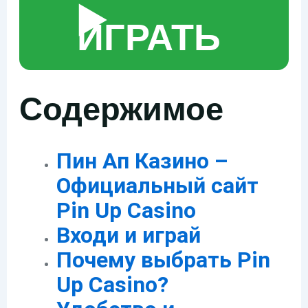
▶️
ИГРАТЬ
Содержимое
Пин Ап Казино –
Официальный сайт
Pin Up Casino
Входи и играй
Почему выбрать Pin
Up Casino?