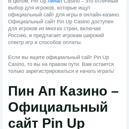
В целом, Pin Up
пинап
Casino – это отличный
выбор для игроков, которые ищут
официальный сайт для игры в онлайн-казино.
Официальный сайт Pin Up Casino доступен
для игроков из многих стран, включая
Россию, и предлагает игрокам широкий
спектр игр и способов оплаты.
Если вы ищете официальный сайт Pin Up
Casino, то вы на правом пути. Вам остается
только зарегистрироваться и начать играть!
Пин Ап Казино –
Официальный
сайт Pin Up