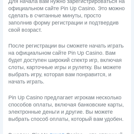
Для начала вам нужно зарегистрироваться на
официальном сайте Pin Up Casino. Это можно
сделать в считанные минуты, просто
заполнив форму регистрации и подтвердив
свой возраст.
После регистрации вы сможете начать играть
на официальном сайте Pin Up Casino. Вам
будет доступен широкий спектр игр, включая
слоты, карточные игры и рулетку. Вы можете
выбрать игру, которая вам понравится, и
начать играть.
Pin Up Casino предлагает игрокам несколько
способов оплаты, включая банковские карты,
электронные деньги и другие. Вы можете
выбрать способ оплаты, который вам удобен.