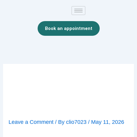
Skip
to
content
Book an appointment
КАЗИНО –
ОФИЦИАЛЬНЫЙ САЙТ PIN
UP CASINO ВХОДИ И
ИГРАЙ.12896
Leave a Comment
/ By
clio7023
/
May 11, 2026