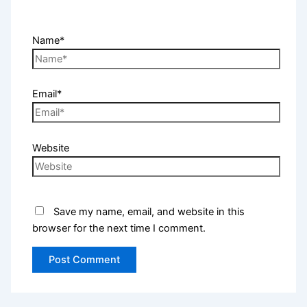
Name*
Email*
Website
Save my name, email, and website in this
browser for the next time I comment.