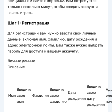
официальном сайте olimpbet.kz. Вам потребуется
только несколько минут, чтобы создать аккаунт и
начать играть.
Шаг 1: Регистрация
Для регистрации вам нужно ввести свои личные
данные, включая имя, фамилию, дату рождения и
адрес электронной почты. Вам также нужно выбрать
пароль для доступа к вашему аккаунту.
Личные данные
Описание
Введите
Введите
Введите
Ад
Дата
свою
Имя
свое
Фамилия
свою
эл
рождения
дату
имя
фамилию
по
рождения