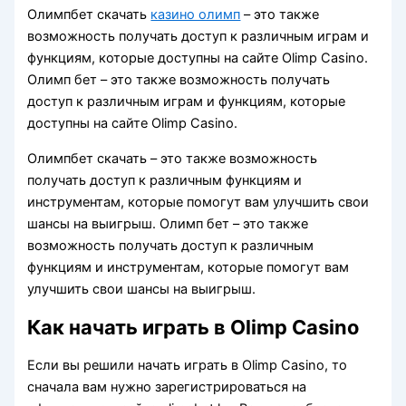
Олимпбет скачать
казино олимп
– это также
возможность получать доступ к различным играм и
функциям, которые доступны на сайте Olimp Casino.
Олимп бет – это также возможность получать
доступ к различным играм и функциям, которые
доступны на сайте Olimp Casino.
Олимпбет скачать – это также возможность
получать доступ к различным функциям и
инструментам, которые помогут вам улучшить свои
шансы на выигрыш. Олимп бет – это также
возможность получать доступ к различным
функциям и инструментам, которые помогут вам
улучшить свои шансы на выигрыш.
Как начать играть в Olimp Casino
Если вы решили начать играть в Olimp Casino, то
сначала вам нужно зарегистрироваться на