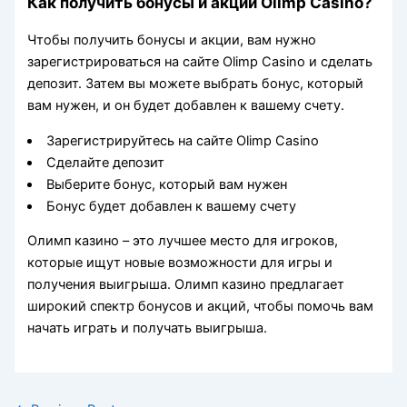
Как получить бонусы и акции Olimp Casino?
Чтобы получить бонусы и акции, вам нужно
зарегистрироваться на сайте Olimp Casino и сделать
депозит. Затем вы можете выбрать бонус, который
вам нужен, и он будет добавлен к вашему счету.
Зарегистрируйтесь на сайте Olimp Casino
Сделайте депозит
Выберите бонус, который вам нужен
Бонус будет добавлен к вашему счету
Олимп казино – это лучшее место для игроков,
которые ищут новые возможности для игры и
получения выигрыша. Олимп казино предлагает
широкий спектр бонусов и акций, чтобы помочь вам
начать играть и получать выигрыша.