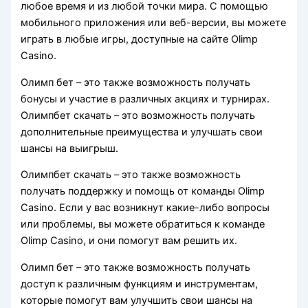
любое время и из любой точки мира. С помощью
мобильного приложения или веб-версии, вы можете
играть в любые игры, доступные на сайте Olimp
Casino.
Олимп бет – это также возможность получать
бонусы и участие в различных акциях и турнирах.
Олимпбет скачать – это возможность получать
дополнительные преимущества и улучшать свои
шансы на выигрыш.
Олимпбет скачать – это также возможность
получать поддержку и помощь от команды Olimp
Casino. Если у вас возникнут какие-либо вопросы
или проблемы, вы можете обратиться к команде
Olimp Casino, и они помогут вам решить их.
Олимп бет – это также возможность получать
доступ к различным функциям и инструментам,
которые помогут вам улучшить свои шансы на