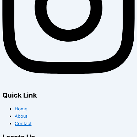
Quick Link
Home
About
Contact
Locate Us