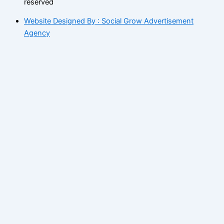
reserved
Website Designed By : Social Grow Advertisement
Agency