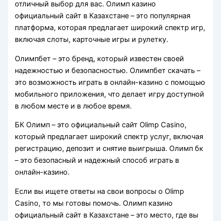
отличный выбор для вас. Олимп казино
официальный сайт в Казахстане – это популярная
платформа, которая предлагает широкий спектр игр,
включая слоты, карточные игры и рулетку.
Олимпбет – это бренд, который известен своей
надежностью и безопасностью. Олимпбет скачать –
это возможность играть в онлайн-казино с помощью
мобильного приложения, что делает игру доступной
в любом месте и в любое время.
БК Олимп – это официальный сайт Olimp Casino,
который предлагает широкий спектр услуг, включая
регистрацию, депозит и снятие выигрыша. Олимп бк
– это безопасный и надежный способ играть в
онлайн-казино.
Если вы ищете ответы на свои вопросы о Olimp
Casino, то мы готовы помочь. Олимп казино
официальный сайт в Казахстане – это место, где вы