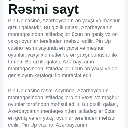
Rəsmi sayt
Pin Up casino, Azərbaycanın ən yaxşı və məşhur
qızıllı qalasıdır. Bu qızıllı qalası, Azərbaycanın
məntəqəsindən istifadəçilər üçün ən geniş və ən
yaxşı oyunlar tərəfindən məhsul edilir. Pin Up
casino rəsmi saytında ən yaxşı və məşhur
oyunlar, yaxşı xidmətlər və ən yaxşı bonuslar ilə
tanınır. Bu qızıllı qalası, Azərbaycanın
məntəqəsindən istifadəçilər üçün ən yaxşı və ən
geniş oyun kataloqu ilə müraciət edir.
Pin Up casino rəsmi saytında, Azərbaycanın
məntəqəsindən istifadəçilərə ən yaxşı və məşhur
oyunlar tərəfindən məhsul edilir. Bu qızıllı qalası,
Azərbaycanın məntəqəsindən istifadəçilər üçün
ən geniş və ən yaxşı oyunlar tərəfindən məhsul
edilir. Pin Up casino, Azərbaycanın