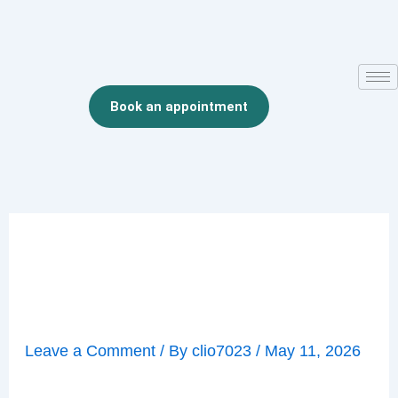
Skip
to
content
Book an appointment
PIN UP – AZRBAYCANN N
YAX KAZINOSU RSMI
SAYT.13414
Leave a Comment
/ By
clio7023
/
May 11, 2026