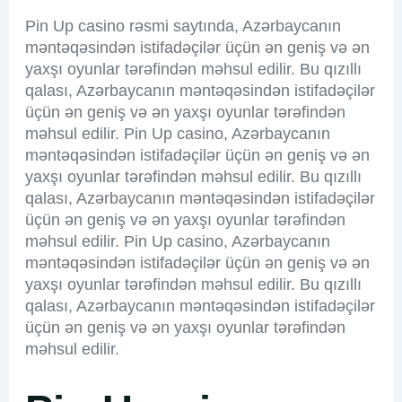
Pin Up casino rəsmi saytında, Azərbaycanın
məntəqəsindən istifadəçilər üçün ən geniş və ən
yaxşı oyunlar tərəfindən məhsul edilir. Bu qızıllı
qalası, Azərbaycanın məntəqəsindən istifadəçilər
üçün ən geniş və ən yaxşı oyunlar tərəfindən
məhsul edilir. Pin Up casino, Azərbaycanın
məntəqəsindən istifadəçilər üçün ən geniş və ən
yaxşı oyunlar tərəfindən məhsul edilir. Bu qızıllı
qalası, Azərbaycanın məntəqəsindən istifadəçilər
üçün ən geniş və ən yaxşı oyunlar tərəfindən
məhsul edilir. Pin Up casino, Azərbaycanın
məntəqəsindən istifadəçilər üçün ən geniş və ən
yaxşı oyunlar tərəfindən məhsul edilir. Bu qızıllı
qalası, Azərbaycanın məntəqəsindən istifadəçilər
üçün ən geniş və ən yaxşı oyunlar tərəfindən
məhsul edilir.