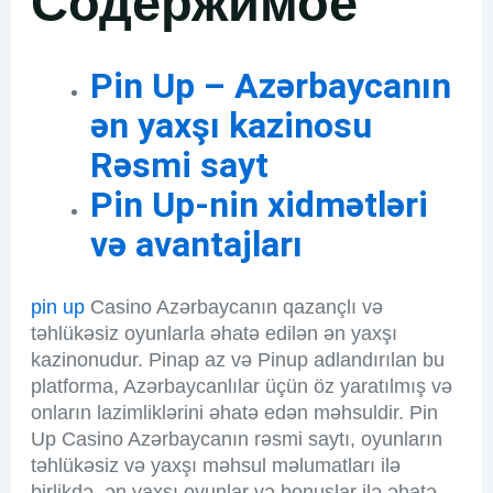
Содержимое
Pin Up – Azərbaycanın
ən yaxşı kazinosu
Rəsmi sayt
Pin Up-nin xidmətləri
və avantajları
pin up
Casino Azərbaycanın qazançlı və
təhlükəsiz oyunlarla əhatə edilən ən yaxşı
kazinonudur. Pinap az və Pinup adlandırılan bu
platforma, Azərbaycanlılar üçün öz yaratılmış və
onların lazimliklərini əhatə edən məhsuldir. Pin
Up Casino Azərbaycanın rəsmi saytı, oyunların
təhlükəsiz və yaxşı məhsul məlumatları ilə
birlikdə, ən yaxşı oyunlar və bonuslar ilə əhatə