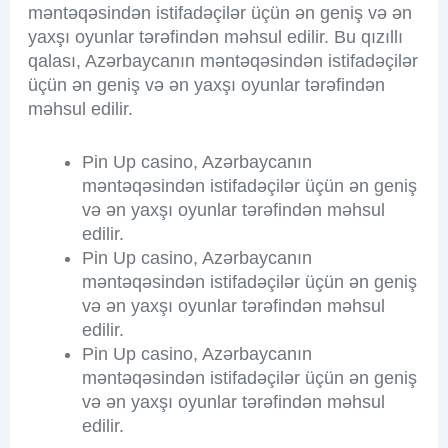
məntəqəsindən istifadəçilər üçün ən geniş və ən
yaxşı oyunlar tərəfindən məhsul edilir. Bu qızıllı
qalası, Azərbaycanın məntəqəsindən istifadəçilər
üçün ən geniş və ən yaxşı oyunlar tərəfindən
məhsul edilir.
Pin Up casino, Azərbaycanın
məntəqəsindən istifadəçilər üçün ən geniş
və ən yaxşı oyunlar tərəfindən məhsul
edilir.
Pin Up casino, Azərbaycanın
məntəqəsindən istifadəçilər üçün ən geniş
və ən yaxşı oyunlar tərəfindən məhsul
edilir.
Pin Up casino, Azərbaycanın
məntəqəsindən istifadəçilər üçün ən geniş
və ən yaxşı oyunlar tərəfindən məhsul
edilir.