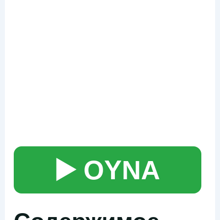
PIN UP –
AZƏRBAYCANI
N ƏN YAXŞI
KAZINOSU |
RƏSMI SAYT
▶️ OYNA