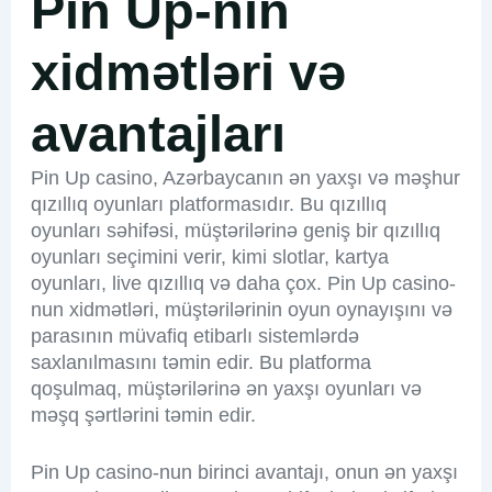
Pin Up-nin
xidmətləri və
avantajları
Pin Up casino, Azərbaycanın ən yaxşı və məşhur
qızıllıq oyunları platformasıdır. Bu qızıllıq
oyunları səhifəsi, müştərilərinə geniş bir qızıllıq
oyunları seçimini verir, kimi slotlar, kartya
oyunları, live qızıllıq və daha çox. Pin Up casino-
nun xidmətləri, müştərilərinin oyun oynayışını və
parasının müvafiq etibarlı sistemlərdə
saxlanılmasını təmin edir. Bu platforma
qoşulmaq, müştərilərinə ən yaxşı oyunları və
məşq şərtlərini təmin edir.
Pin Up casino-nun birinci avantajı, onun ən yaxşı