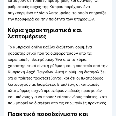
εστιάζουν σε τοπικές προτιμήσεις και ανάγκες. Οι
ρυθμιστικές αρχές της Κύπρου παρέχουν ένα
συγκεκριμένο πλαίσιο λειτουργίας, το οποίο επηρεάζει
την προσφορά και την ποιότητα των υπηρεσιών.
Κύρια χαρακτηριστικά και
λεπτομέρειες
Τα κυπριακά online καζίνο διαθέτουν ορισμένα
χαρακτηριστικά που τα διαφοροποιούν από τις
ευρωπαϊκές πλατφόρμες. Ένα από τα κύρια
χαρακτηριστικά είναι η ρύθμιση και η εποπτεία από την
Κυπριακή Αρχή Παιγνίων. Αυτή η ρύθμιση διασφαλίζει
ότι οι παίκτες προστατεύονται και ότι οι πλατφόρμες
λειτουργούν με διαφάνεια. Επιπλέον, οι κυπριακές
πλατφόρμες συχνά προσφέρουν ειδικές προσφορές
και μπόνους για να προσελκύσουν νέους παίκτες, κάτι
που μπορεί να διαφέρει από τις ευρωπαϊκές πρακτικές.
Πρακτικά παραδείγματα και