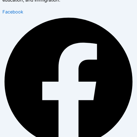
education, and immigration.
Facebook