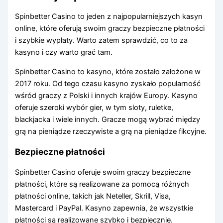
Spinbetter Casino to jeden z najpopularniejszych kasyn
online, które oferują swoim graczy bezpieczne płatności
i szybkie wypłaty. Warto zatem sprawdzić, co to za
kasyno i czy warto grać tam.
Spinbetter Casino to kasyno, które zostało założone w
2017 roku. Od tego czasu kasyno zyskało popularność
wśród graczy z Polski i innych krajów Europy. Kasyno
oferuje szeroki wybór gier, w tym sloty, ruletke,
blackjacka i wiele innych. Gracze mogą wybrać między
grą na pieniądze rzeczywiste a grą na pieniądze fikcyjne.
Bezpieczne płatności
Spinbetter Casino oferuje swoim graczy bezpieczne
płatności, które są realizowane za pomocą różnych
płatności online, takich jak Neteller, Skrill, Visa,
Mastercard i PayPal. Kasyno zapewnia, że wszystkie
płatności są realizowane szybko i bezpiecznie.