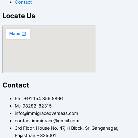
Contact
Locate Us
Contact
Ph.: +91 154 359 5866
Μ.: 98282-82315
info@immigraceoverseas.com
contact.immigrace@gmail.com
3rd Floor, House No. 47, H Block, Sri Ganganagar,
Rajasthan – 335001