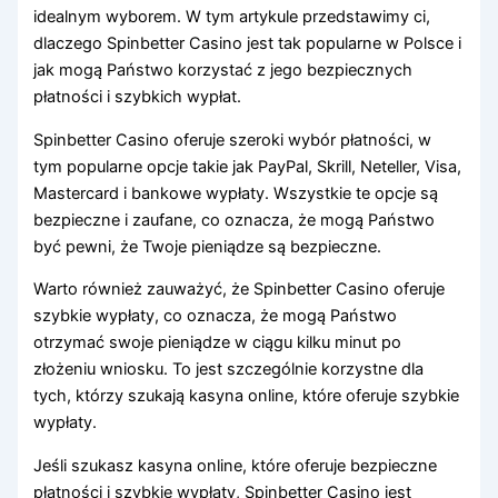
idealnym wyborem. W tym artykule przedstawimy ci,
dlaczego Spinbetter Casino jest tak popularne w Polsce i
jak mogą Państwo korzystać z jego bezpiecznych
płatności i szybkich wypłat.
Spinbetter Casino oferuje szeroki wybór płatności, w
tym popularne opcje takie jak PayPal, Skrill, Neteller, Visa,
Mastercard i bankowe wypłaty. Wszystkie te opcje są
bezpieczne i zaufane, co oznacza, że mogą Państwo
być pewni, że Twoje pieniądze są bezpieczne.
Warto również zauważyć, że Spinbetter Casino oferuje
szybkie wypłaty, co oznacza, że mogą Państwo
otrzymać swoje pieniądze w ciągu kilku minut po
złożeniu wniosku. To jest szczególnie korzystne dla
tych, którzy szukają kasyna online, które oferuje szybkie
wypłaty.
Jeśli szukasz kasyna online, które oferuje bezpieczne
płatności i szybkie wypłaty, Spinbetter Casino jest