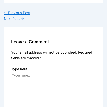
←
Previous Post
Next Post
→
Leave a Comment
Your email address will not be published.
Required
fields are marked
*
Type here..