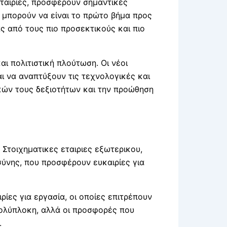
εταιρίες, προσφέρουν σημαντικές
ς μπορούν να είναι το πρώτο βήμα προς
ας από τους πιο προσεκτικούς και πιο
αι πολιτιστική πλούτωση. Οι νέοι
ι να αναπτύξουν τις τεχνολογικές και
ικών τους δεξιοτήτων και την προώθηση
 Στοιχηματικες εταιριες εξωτερικου,
σύνης, που προσφέρουν ευκαιρίες για
ίες για εργασία, οι οποίες επιτρέπουν
πολύπλοκη, αλλά οι προσφορές που
.