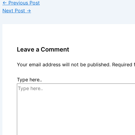
←
Previous Post
Next Post
→
Leave a Comment
Your email address will not be published.
Required 
Type here..