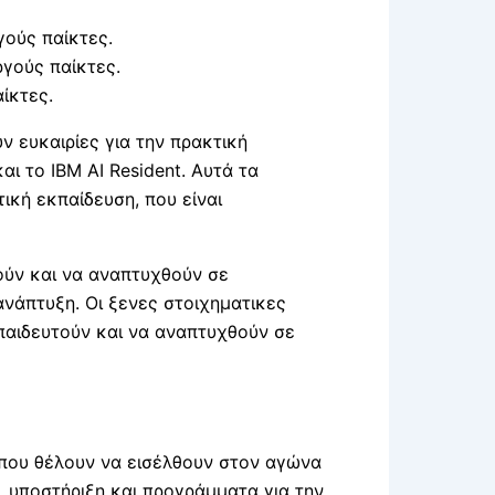
γούς παίκτες.
ργούς παίκτες.
ίκτες.
ν ευκαιρίες για την πρακτική
ι το IBM AI Resident. Αυτά τα
ική εκπαίδευση, που είναι
ούν και να αναπτυχθούν σε
ανάπτυξη. Οι ξενες στοιχηματικες
κπαιδευτούν και να αναπτυχθούν σε
 που θέλουν να εισέλθουν στον αγώνα
 υποστήριξη και προγράμματα για την