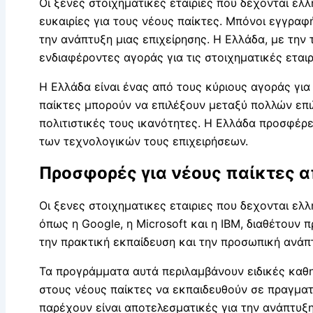
Οι ξενες στοιχηματικες εταιριες που δεχονται ελ
ευκαιρίες για τους νέους παίκτες. Μπόνοι εγγραφ
την ανάπτυξη μιας επιχείρησης. Η Ελλάδα, με την 
ενδιαφέροντες αγοράς για τις στοιχηματικές εταιρ
Η Ελλάδα είναι ένας από τους κύριους αγοράς για 
παίκτες μπορούν να επιλέξουν μεταξύ πολλών επιλ
πολιτιστικές τους ικανότητες. Η Ελλάδα προσφέρε
των τεχνολογικών τους επιχειρήσεων.
Προσφορές για νέους παίκτες α
Οι ξενες στοιχηματικες εταιριες που δεχονται ελ
όπως η Google, η Microsoft και η IBM, διαθέτουν
την πρακτική εκπαίδευση και την προσωπική ανάπ
Τα προγράμματα αυτά περιλαμβάνουν ειδικές καθηκ
στους νέους παίκτες να εκπαιδευθούν σε πραγματ
παρέχουν είναι αποτελεσματικές για την ανάπτυξ