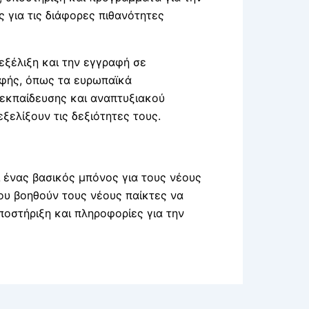
ς για τις διάφορες πιθανότητες
 εξέλιξη και την εγγραφή σε
αφής, όπως τα ευρωπαϊκά
 εκπαίδευσης και αναπτυξιακού
ξελίξουν τις δεξιότητες τους.
 ένας βασικός μπόνος για τους νέους
ου βοηθούν τους νέους παίκτες να
ποστήριξη και πληροφορίες για την