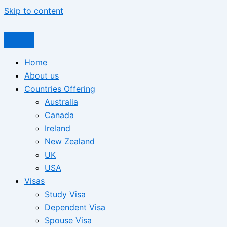
Skip to content
Home
About us
Countries Offering
Australia
Canada
Ireland
New Zealand
UK
USA
Visas
Study Visa
Dependent Visa
Spouse Visa