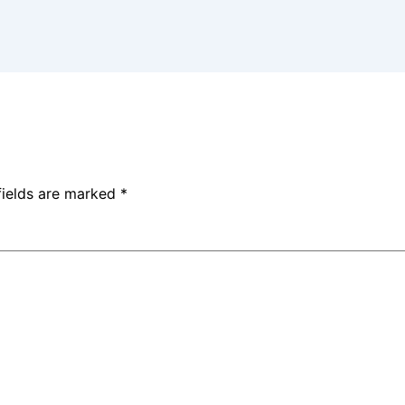
fields are marked
*